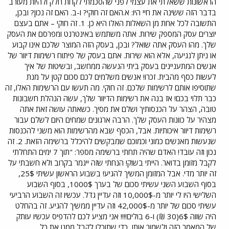
הראשונות ששאלתי את עצמי לפני שהסכמתי לקחת חלק ולהיות מעורב
בדבר הזה ששינה את חיי היו: א.האם זה חוקי? ו-ב. האם זה נכון? ובכן,
התשובה לכל אחת מן השאלות האלו היא כן. 1. זה חוקי – אתם בעצם
יוצרים עסק המספק שירות. אתה משתמש באינטרנט ומפרסם את העסק
שלך. מהו העסק אתה שואל? ובכן, בעסק הזה המוצר שלכם אינו קבוע
או ניתן לנגיעה, אלא הוא שירות. אתם בעסק של פיתוח רשימות דיוור של
אנשים המתעניינים בעסק ביתי הנעשה ממחשב, ובשיטות של איך
לעשות כסף מהבית. זכרו! אנשים משלמים לכם סכום קטן על מנת
שתוסיפו אותם לרשימות שלכם. זה חוקי. מה תעשו עם הרשימות האלו, זה
כבר תלוי בכם! אז בנה את רשימות הדיוור שלך, עשה הנהלת חשבונות
טובה, הצהר על הכנסותיך ושלם את מסיך. כשאתה עושה זאת אתה
מצהיר על כוונות העסק שלך. הרבה ארגונים שמחים היום לשלם עבור
רשימות דיוור איכותיות. אבל, הכסף שבא מהרשימות הוא משני להכנסות
שנעשות מאנשים כמוני וכמוכם שמבקשים להיכלל ברשימה הזאת. 2. זה
נכון וזה עובד! האדם שהיה תחתי ברשימה מספר: "תוך 7 ימים התחלתי
לקבל מזומן בדואר. הייתי בשוק! הנחתי שזה ייגמר בקרוב ולא חשבתי על
זה יותר מדי. אבל המזומן המשיך להגיע! בשבוע הראשון עשיתי 25$,
בסוף השבוע השני עשיתי סכום של בערך 1000$, בסוף השבוע
השלישי היו לי יותר מ-10,000$ וזה עדיין גדל. עכשיו זה השבוע הרביעי
עשיתי סכום של יותר מ-42,000$ וזה עדיין ממשיך להגיע. זה בהחלט
היה שווה 6$(30 ₪) ו-6 בולים!!!! אני מציע לכם להדפיס עכשיו עותק
של המאמר הזה ולשמור אותו, כדי שתוכלו לקבל ממנו את כל