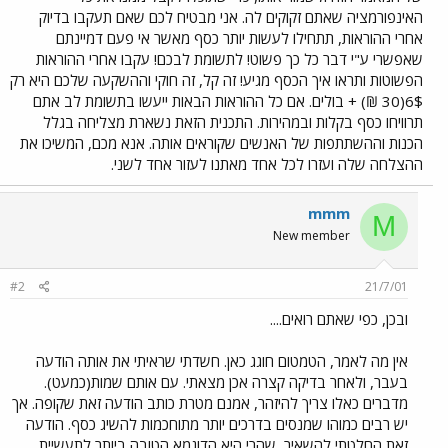
האינפורמציה שאתם זקוקים לה. אני מבטיח לכם שאם תעקבו בדיוק
אחרי ההוראות, תתחילו לעשות יותר כסף מאשר אי פעם דמיינתם
שאפשרי ע"י דבר כל כך פשוט! לתשומת לבכם! עקבו אחרי ההוראות
הפשוטות ותראו איך הכסף מגיע! זה קל, זה חוקי וההשקעה שלכם היא רק
6$(30 ₪) + בולים. אם כל ההוראות הבאות ייעשו בתשומת לב אתם
תרוויחו כסף בקלות ובמהירות. התכנית הזאת נשארת מצליחה בגלל
הכנות וההשתתפות של האנשים שקוראים אותה. אנא מכם, המשיכו את
ההצלחה שלה ועזרו לכל אחד מאתנו לעזור אחד לשני.
mmm
M
New member
#2
21/7/01
ובכן, כפי שאתם רואים....
אין מה לאמר, הטמטום חוגג כאן. חשדתי שראיתי את אותה הודעה
בעבר, ולאחר בדיקה קצרה אכן מצאתי. עם אותם שמות(כמעט).
מדברים כאלו צריך להיזהר, אמנם מטרת כותב הודעה זאת שקופה. אך
יש רבים כמוהו שמנסים בדרכים יותר מתוחכמות להשיג כסף. הודעה
זאת החלטתי להשאיר, שהרי היא הדוגמא הטובה ביותר לתעשיית