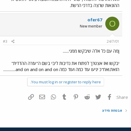
ההונאות שרצה בדרכי הרשת.
ofer67
O
New member
#3
24/7/01
ןמה עם כל אלה שיבקשו ממני.......
יבקשו ואז אצטרך לפתוח את נדיבות ליבי בשם ה"עזרה ההדדית"
הזאת.ואח"כ יגיעו עוד כמה ועוד כמה and on and on and on..............
You must log in or register to reply here.
פייסבוק
Twitter
Reddit
Pinterest
Tumblr
WhatsApp
דואר אלקטרוני
הוסף קישור
Share:
אבטחת מידע