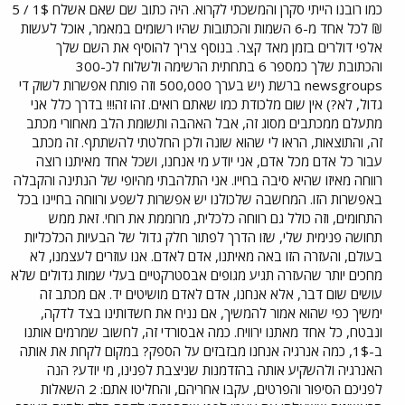
כמו רובנו הייתי סקרן והמשכתי לקרוא. היה כתוב שם שאם אשלח 1$ / 5
₪ לכל אחד מ-6 השמות והכתובות שהיו רשומים במאמר, אוכל לעשות
אלפי דולרים בזמן מאד קצר. בנוסף צריך להוסיף את השם שלך
והכתובת שלך כמספר 6 בתחתית הרשימה ולשלוח לכ-300
newsgroups ברשת (יש בערך 500,000 וזה פותח אפשרות לשוק די
גדול, לא?) אין שום מלכודת כמו שאתם רואים. זהו זה!!! בדרך כלל אני
מתעלם ממכתבים מסוג זה, אבל האהבה ותשומת הלב מאחורי מכתב
זה, והתוצאות, הראו לי שהוא שונה ולכן החלטתי להשתתף. זה מכתב
עבור כל אדם מכל אדם, אני יודע מי אנחנו, ושכל אחד מאיתנו רוצה
רווחה מאיזו שהיא סיבה בחייו. אני התלהבתי מהיופי של הנתינה והקבלה
באפשרות הזו. המחשבה שלכולנו יש אפשרות לשפע ורווחה בחיינו בכל
התחומים, וזה כולל גם רווחה כלכלית, מרוממת את רוחי. זאת ממש
תחושה פנימית שלי, שזו הדרך לפתור חלק גדול של הבעיות הכלכליות
בעולם, והעזרה הזו באה מאיתנו, אדם לאדם. אנו עוזרים לעצמנו, לא
מחכים יותר שהעזרה תגיע מגופים אבסטרקטיים בעלי שמות גדולים שלא
עושים שום דבר, אלא אנחנו, אדם לאדם מושיטים יד. אם מכתב זה
ימשיך כפי שהוא אמור להמשיך, אם נניח את חשדותינו בצד לדקה,
ונבטח, כל אחד מאתנו ירוויח. כמה אבסורדי זה, לחשוב שמרמים אותנו
ב-1$, כמה אנרגיה אנחנו מבזבזים על הספק? במקום לקחת את אותה
האנרגיה ולהשקיע אותה בהזדמנות שניצבת לפנינו, מי יודע? הנה
לפניכם הסיפור והפרטים, עקבו אחריהם, והחליטו אתם: 2 השאלות