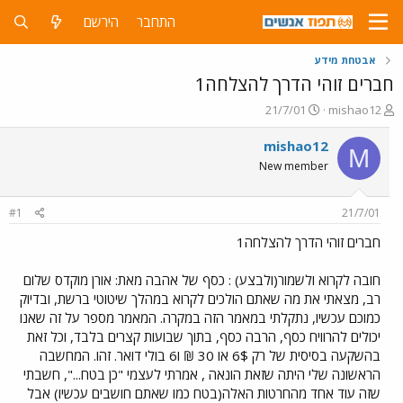
התחבר
הירשם
אבטחת מידע
חברים זוהי הדרך להצלחה1
פ
פ
21/7/01
mishao12
ו
ו
ת
ר
mishao12
M
ח
ס
New member
ה
ם
נ
ב
ו
ת
#1
21/7/01
ש
א
א
ר
חברים זוהי הדרך להצלחה1
י
ך
חובה לקרוא ולשמור(ולבצע) : כסף של אהבה מאת: אורן מוקדס שלום
רב, מצאתי את מה שאתם הולכים לקרוא במהלך שיטוטי ברשת, ובדיוק
כמוכם עכשיו, נתקלתי במאמר הזה במקרה. המאמר מספר על זה שאנו
יכולים להרוויח כסף, הרבה כסף, בתוך שבועות קצרים בלבד, וכל זאת
בהשקעה בסיסית של רק 6$ או 30 ₪ ו6 בולי דואר. זהו. המחשבה
הראשונה שלי היתה שזאת הונאה , אמרתי לעצמי "כן בטח...", חשבתי
שזה עוד אחד מהחרטות האלה(בטח כמו שאתם חושבים עכשיו) אבל