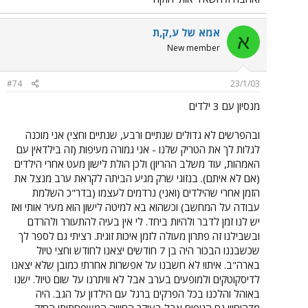
אמא של ע,ק,ת
א
New member
#74
23/1/03
מנסיון עם 3 ילדים
ובהפרשים לא גדולים שנתיים ורבע, שנתיים וחצי) אני מוכנה
לגלות לך את הטריק שלנו - אני גמורה מעיפות (זה בילדאין עם
האמהות, עוד משלב ההריון) ולכן הולת לישון מעט אחרי הילדים
(אם לא איתם). בנזוגי שרק מגיע הביתה לקראת ערב מנצל את
הזמן אחרי שהילדים (ואני) נרדמים לעצמו (בדר"כ השלמת
עבודה על המחשב) וכשהוא בא למיטה לישון הוא מעיר אותי ואז
יש לנו זמן לדבר ולהיות ביחד. לי אין בעיה להתעורר ולהרדם
ובשבילנו זה פתרון מעולה לזמן איכות זוגית. רציתי גם לספר לך
שכשבננו הבכור היה בן 7 חודשים יצאנו לחודש וחצי טיול
בארה"ב. איתו! לא חשבנו על אפשרות אחרת! כמובן שלא יצאנו
לדיסקוטקים ולמופעים בערב אבל לא וויתרנו על שום טיול. ישנו
באוהל והלכנו בכל הפרקים ברגל עם הילדון על הגב. היה
מדהים!!! גם הנופים אבל בעיקר החוויה המשפחתית! החזק