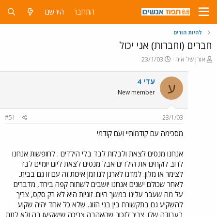
התחבר
הירשם
להיות הורים
חברים (וחברות) אני יכול
פ
פ
אורן של איה
23/1/03
ו
ו
ת
ר
עדי 4
ע
ח
ס
New member
ה
ם
נ
ב
ו
ת
#51
23/1/03
ש
א
א
ר
מסכימה עם קודמותיי ועם קודמי
י
ך
אנחנו מנסים לצאת ולבלות לבד בלי הילדים . לחופשות אנחנו
לרוב לוקחים את הילדים אבל מנסים לצאת ליום יומיים לבד
לצימר או מלון. למדנו לארגן לנו זמן איכות זה עם זו גם בבית.
לאחר שכולם ישנים אנחנו יושבים לשתות קפה ביחד, מדברים
על מה שעבר עלינו במשך היום. זוגיות היא לא רק סקס, צריך
להשקיע גם בתקשורת בין בני הזוג. שלא כל אחד יהיה שקוע
בעבודה שלו. צריך לזכור שהאהבה צריכה שישקיעו בה ולא לתת