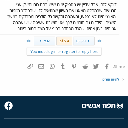
דווקא לזה, אבל עדיין יש מספיק ימים שיש בהם כוח וחשק. אני
מרגישה שבהחלט מצאנו את האיזון שמתאים לנו ושבסה"כ הזוגיות
והאינטימיות לא נפגעו, והאהבה והקשר רק הולכים ומתחזקים במשך
השנים, והילדים גם תורמים לכך. אני חושבת שאיפה שיש אהבה
אמיתית ורצון אמיתי - הכל מסתדר בסוף על הצד הטוב ביותר.
Last
First
הקודם
4 of 5
הבא
You must log in or register to reply here.
פייסבוק
Twitter
Reddit
Pinterest
Tumblr
WhatsApp
דואר אלקטרוני
הוסף קישור
Share:
להיות הורים