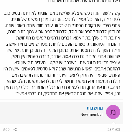
לא מסכימה עם הטענה שהזוגיות משתפרת
קשה לשפר זוגיות כשיש צלע שלישית. אם הזוגיות לא היתה בסיס טוב
לפני הילד, הוא יכול אפילו לפגוע בזוגיות. במובן הפשוט של זוגיות,
אחרי הילד יש תקופת הסתגלות שכל זוג עובר חווה אותה באופן שונה.
זה הזמן ללמוד להכיר את הילד, ללמוד להכיר את עצמך בתור הורה,
את בת הזוג שלך בתור אמא. גברים נדהמים לפעמים מתחושת
ההזנחה הפתאומית, כשהם הופכים להיות מספר שתיים בחיי האישה,
והילד הופך להיות מספר אחת. במובן המיני - זה מסובך יותר. שלושה
שבועות אחרי הלידה גם ככה אסור. אח"כ, הרבה פעמים אין חשק.
עייפים מדי פיזית ונפשית, וכשכבר יש שקט - מעדיפים לישון ולא
להתנות אהבים. האמא מרגישה שמנה ולא סקסית לפעמים. אישית היו
פעמים שבעלי היה זקוק לי ואני הייתי יותר מדי מתוחה וקשובה אם
הילדה תתעורר ולא ממש התחשק לי לתת לו את תשומת הלב שהוא
רצה... קחו את הזמן, תנו לעצמכם להתרגל להורות. זה יכול לקחת המון
זמן, אפילו שנה. אל תנסה להאיץ את התהליך, זה בלתי אפשרי.
מחשבות
מ
New member
#69
23/1/03