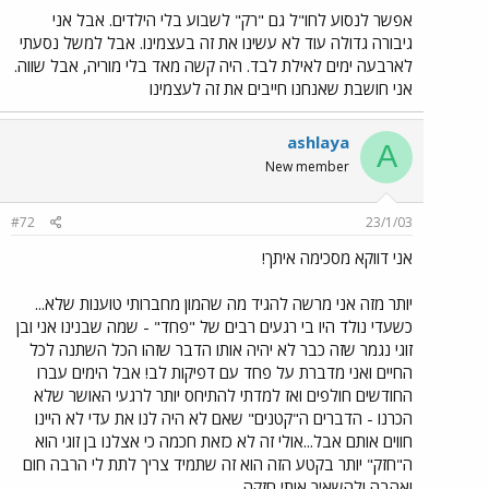
אפשר לנסוע לחו"ל גם "רק" לשבוע בלי הילדים. אבל אני
גיבורה גדולה עוד לא עשינו את זה בעצמינו. אבל למשל נסעתי
לארבעה ימים לאילת לבד. היה קשה מאד בלי מוריה, אבל שווה.
אני חושבת שאנחנו חייבים את זה לעצמינו
ashlaya
A
New member
#72
23/1/03
אני דווקא מסכימה איתך!
יותר מזה אני מרשה להגיד מה שהמון מחברותי טוענות שלא...
כשעדי נולד היו בי רגעים רבים של "פחד" - שמה שבנינו אני ובן
זוגי נגמר שזה כבר לא יהיה אותו הדבר שזהו הכל השתנה לכל
החיים ואני מדברת על פחד עם דפיקות לב! אבל הימים עברו
החודשים חולפים ואז למדתי להתיחס יותר לרגעי האושר שלא
הכרנו - הדברים ה"קטנים" שאם לא היה לנו את עדי לא היינו
חווים אותם אבל...אולי זה לא כזאת חכמה כי אצלנו בן זוגי הוא
ה"חזק" יותר בקטע הזה הוא זה שתמיד צריך לתת לי הרבה חום
ואהבה ולהשאיר אותי חזקה