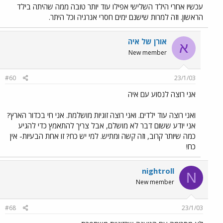
עכשיו אחרי הילד השלישי אפילו עוד יותר טובה ממה שהיתה בילד
הראשון. וזה למרות שישנם ימים חסרי אנרגיה וכל היתר.
אורן של איה
א
New member
#60
23/1/03
אני רוצה לנסוע עם איה
ואני רוצה עוד ילדים. ואני רוצה זוגיות מושלמת. אני חי בכדור הארץ?
אני יודע ששום דבר לא מושלם, אבל צריך להתאמץ כדי להגיע
כמה שיותר קרוב, וזה קשה ומתיש. למי יש כח? זו אחת הבעיות- אין
כח!
nightroll
N
New member
#68
23/1/03