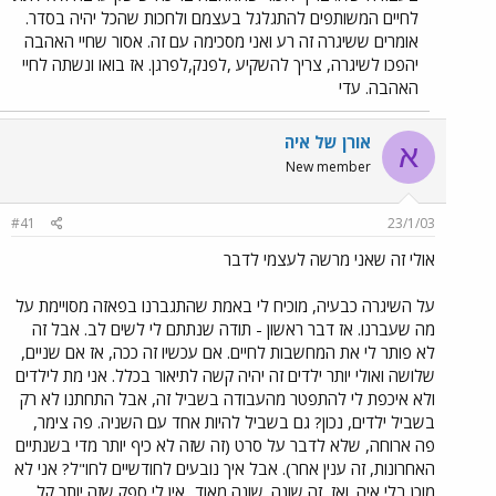
לחיים המשותפים להתגלגל בעצמם ולחכות שהכל יהיה בסדר.
אומרים ששיגרה זה רע ואני מסכימה עם זה. אסור שחיי האהבה
יהפכו לשיגרה, צריך להשקיע ,לפנק,לפרגן. אז בואו ונשתה לחיי
האהבה. עדי
אורן של איה
א
New member
#41
23/1/03
אולי זה שאני מרשה לעצמי לדבר
על השיגרה כבעיה, מוכיח לי באמת שהתגברנו בפאזה מסויימת על
מה שעברנו. אז דבר ראשון - תודה שנתתם לי לשים לב. אבל זה
לא פותר לי את המחשבות לחיים. אם עכשיו זה ככה, אז אם שניים,
שלושה ואולי יותר ילדים זה יהיה קשה לתיאור בכלל. אני מת לילדים
ולא איכפת לי להתפטר מהעבודה בשביל זה, אבל התחתנו לא רק
בשביל ילדים, נכון? גם בשביל להיות אחד עם השניה. פה צימר,
פה ארוחה, שלא לדבר על סרט (זה שזה לא כיף יותר מדי בשנתיים
האחרונות, זה ענין אחר). אבל איך נובעים לחודשיים לחו"ל? אני לא
מוכן בלי איה. ואז, זה שונה. שונה מאוד...אין לי ספק שזה יותר קל