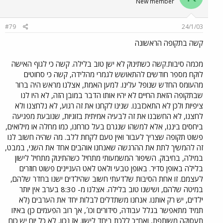
New member
#79
24/1/03
קשה בתקופה הראשונה
מכמה סיבות.קשה כשתינוק לא ישן טוב בלילה. קשה כי לגוף האישה
לוקח מספר חודשים להתאושש לגמרי מהלידה, קשה כי סחוטים
מהעומס החדש שנופל עלינו. למען האמת, אצלנו מראש היה ברור
שבתקופה הזאת החיים לא יהיו אותו הדבר במובן הזה, לא היו לנו
ציפיות ולכן לא התאכזבנו. שנינו לקחנו את זה רגוע, לא נלחצנו ולא
לחצנו, לא החשבנו את זה לבעיה אמיתית בזוגיות, שנובעת מפגיעה
ביחסים ביננו, אלא למשהו שנגרם בעל כורחנו, כמו מחלה או מילואים,
פשוט תקופה שצריך לעבור ואין טעם לקחת ללב. מה שהיה חשוב לנו
זה להמשיך לתת את ההרגשה שאנחנו אוהבים אחד את השני, במבט,
במילה, בחיבוק. השיפור המשמעותי מתחיל כשהתינוק מתחיל לישון
בלילה באופן סדיר. באופן טבעי ולאט לאט העניינים פשוט חוזרים
לעצמם. זו אחת הסיבות שלדעתי חשוב שהילדים ישנו בחדר שלהם,
במיטה שלהם, ושישנו טוב בלילה. אצלנו מ- 8:30 בערב אין יותר
ילדים, יש רק אותנו. אנחנו משתדלים לבלות יחד את הערבים (לא
תמיד מתאפשר בגלל עבודה, סידורים וכו´, אך רוב הפעמים כן) באיזו
תעסוקה משותפת, ואח"כ ללכת ביחד לישון. אז נכון, לא כל יום יש כוח