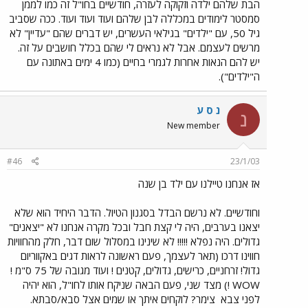
הבת שלהם ילדה וזקוקה לעזרה, חודשיים בחו"ל זה כמו לממן
סמסטר לימודים במכללה לבן שלהם ועוד ועוד ועוד. ככה שסביב
גיל 50, עם "ילדים" בגילאי העשרים, יש דברים שהם "עדיין" לא
מרשים לעצמם. אבל לא נראים לי שהם בכלל חושבים על זה.
יש להם הנאות אחרות לגמרי בחיים (כמו 4 ימים באתונה עם
ה"ילדים").
נ ס ע
נ
New member
#46
23/1/03
אז אנחנו טיילנו עם ילד בן שנה
וחודשיים. לא נרשם הבדל בסגנון הטיול. הדבר היחיד הוא שלא
יצאנו בערבים, היה לי קצת חבל ובכל מקרה אנחנו לא "יצאנים"
גדולים. היה נפלא !!!!! לא שינינו במסלול שום דבר, חלק מהחוויות
חווינו דרכו (תאר לעצמך, פעם ראשונה לראות דגים באקווריום
גדול! זרחניים, כרישים, גדולים, קטנים ! ועוד מגובה של 75 ס"מ !
WOW !) מצד שני, פעם הבאה שניקח אותו לחו"ל, הוא יהיה
לפני צבא
צימר? לוקחים איתך או שמים אצל סבא/סבתא.