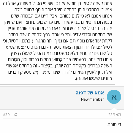
אחת לשנה לטיול בן חודש. אז נכון שאופי הטיול משתנה, אבל זה
אפשרי בהחלט ונותן בהחלט מימד אחר ונוסף לחוויה כולה.
אנחנו אמנם לא טיילנים כמוהם, אבל היינו עם הבכורה שלנו
בכמה וכמה טיולים בני עשרה ימים עד שבועיים וחצי, ועם שתיהן
יחד היינו בטיול של חודש וחצי בארה"ב. ולמה אני אומרת עניין
של החלטה וסדרי עדיפויות? כי אתה צריך להחליט שזה בסדר
לקחת עוד אדם נוסף (גם אם נמוך יותר ממטר
) בתכנון הטיול. וכי
לטייל עם ילד זה המון הוצאות נוספות - גם הכרטיס עצמו שמעל
גיל שנתיים זה מחיר מלא כמעט וגם רמת הטיול שעולה (צריך
אוטו גדול יותר, לפעמים צריך קרוואן במקום רכבות וכו´, מקומות
השינה נבררים בקפידה רבה יותר). בקיצור - זה בהחלט אפשרי
ואל תיתן לעניין הטיולים להדיר שינה מעיניך (יש מספיק דברים
אחרים שיעשו את זה).
אמא של דפנה
א
New member
#39
23/1/03
די טובה.