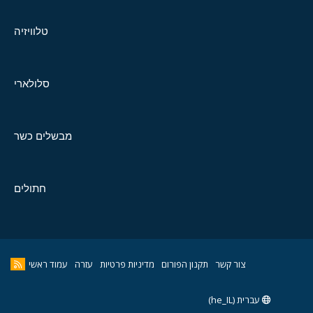
טלוויזיה
סלולארי
מבשלים כשר
חתולים
צור קשר
תקנון הפורום
מדיניות פרטיות
עזרה
עמוד ראשי
עברית (he_IL)