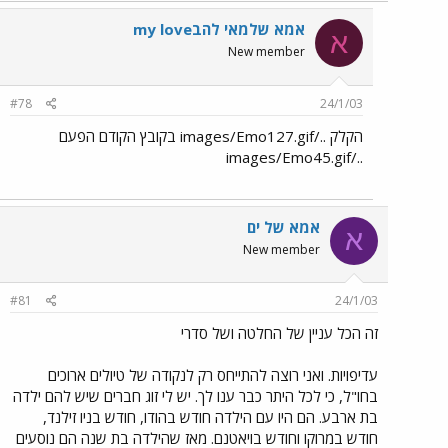
אמא שלמאי להבmy love
א
New member
#78
24/1/03
הקלק ../images/Emo127.gif בקובץ הקודם הפעם
../images/Emo45.gif
אמא של ים
א
New member
#81
24/1/03
זה הכל עניין של החלטה ושל סדרי
עדיפויות. ואני רוצה להתייחס רק לנקודה של טיולים ארוכים
בחו"ל, כי לכל היתר כבר ענו לך. יש לי זוג חברים שיש להם ילדה
בת ארבע. הם היו עם הילדה חודש בהודו, חודש בניו זילנד,
חודש במרוקו וחודש בויאטנם. מאז שהילדה בת שנה הם נוסעים