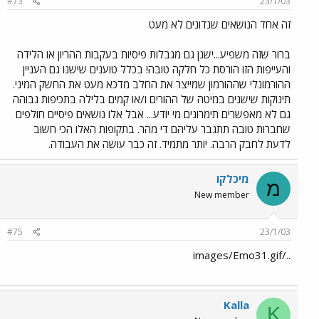
#73
23/1/03
זה אחד הנושאים שנדונים לא מעט
ברור שזה משפיע...ישנן גם מגבלות פיסיות בעקבות ההריון או הלידה
והעייפות הזו הורסת כל חלקה טובה! בכלל טוענים שישנו גם העניין
ההורמונלי שההורמון שמייצר את החלב מדכא מעט את החשק המיני.
תינוקות שישנים במיטה של ההורים ו/או קמים בלילה בתכיפות גבוהה
גם לא מאפשרים תימרונים מי יודע... אבל אלו נושאים פיסיים חולפים
שחברות טובה תתגבר עליהם די מהר. בתקופות האלו הכי חשוב
לדעת לחבק הרבה. יותר מתמיד. זה כבר עושה את העבודה.
מיכלקו
מ
New member
#75
23/1/03
../images/Emo31.gif
Kalla
K