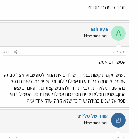
תזכיר לי מה זה זוגיות?
ashlaya
A
New member
#71
23/1/03
אפשר גם אפשר
כשיש תקופות קשות במיוחד שולחים את הגוזל לסופשבוע אצל סבתא
שתמיד שמחה לבלות איתו אפילו לילות ורק אז יש זמן לשיחות נפש
בהקשבה מלאה זמן לבלות יחד ולהרגיש קצת כמו "פעם" בשאר
הזמן....שנינו נופלים שנינו חסרי כוח אפילו לשיחות כי....הטיפול בגוזל
נופל על שנינו במידה שווה כך שלא קורה שרק אחד עייף
שחר של טללים
ש
New member