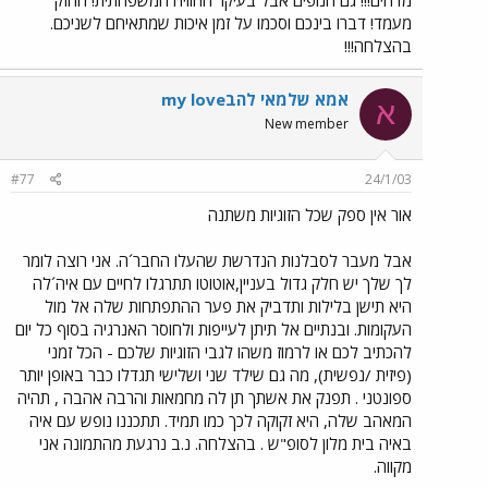
מעמד! דברו בינכם וסכמו על זמן איכות שמתאיחם לשניכם.
בהצלחה!!!
אמא שלמאי להבmy love
א
New member
#77
24/1/03
אור אין ספק שכל הזוגיות משתנה
אבל מעבר לסבלנות הנדרשת שהעלו החבר´ה. אני רוצה לומר
לך שלך יש חלק גדול בעניין,אוטוטו תתרגלו לחיים עם איה´לה
היא תישן בלילות ותדביק את פער ההתפתחות שלה אל מול
העקומות. ובנתיים אל תיתן לעייפות ולחוסר האנרגיה בסוף כל יום
להכתיב לכם או לרמוז משהו לגבי הזוגיות שלכם - הכל זמני
(פיזית /נפשית), מה גם שילד שני ושלישי תגדלו כבר באופן יותר
ספונטני . תפנק את אשתך תן לה מחמאות והרבה אהבה , תהיה
המאהב שלה, היא זקוקה לכך כמו תמיד. תתכננו נופש עם איה
באיה בית מלון לסופ"ש . בהצלחה. נ.ב נרגעת מהתמונה אני
מקווה.