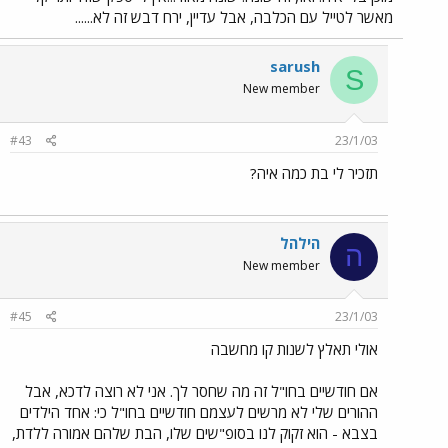
מאשר לטייל עם הכלבה, אבל עדיין, ירח דבש זה לא......
sarush
S
New member
#43
23/1/03
תזכיר לי בת כמה איה?
הילהל
ה
New member
#45
23/1/03
אולי תאלץ לשנות קו מחשבה
אם חודשיים בחו"ל זה מה שחסר לך. אני לא רוצה לדכא, אבל
ההורים שלי לא מרשים לעצמם חודשיים בחו"ל כי: אחד הילדים
בצבא - הוא זקוק לנו בסופ"שים שלו, הבת שלהם אמורה ללדת,