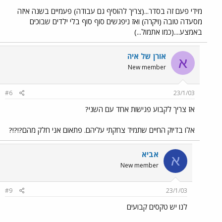
מידי פעם זה בסדר...(צריך להוסיף גם עבודה) פעמיים בשנה איזה
מסעדה טובה (ויקרה) ואז ניפגשים סוף סוף בלי ילדים שבוכים
באמצע....(כמו אתמול...)
אורן של איה
א
New member
#6
23/1/03
אז צריך לקבוע פגישות אחד עם השני?
אלו בדיוק החיים שתמיד צחקתי עליהם. פתאום אני חלק מהם?!?!?
אביא
א
New member
#9
23/1/03
לנו יש טקסים קבועים