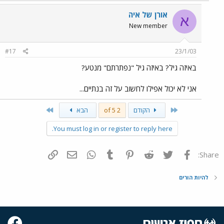
אורן של איה
א
New member
#17
23/1/03
באיזה גיל? באיזה גיל "נפתרתם" מנטע?
אני לא יכול אפילו לחשוב על זה בנתיים...
Last
First
הקודם
2 of 5
הבא
You must log in or register to reply here.
פייסבוק
Twitter
Reddit
Pinterest
Tumblr
WhatsApp
דואר אלקטרוני
הוסף קישור
Share:
להיות הורים