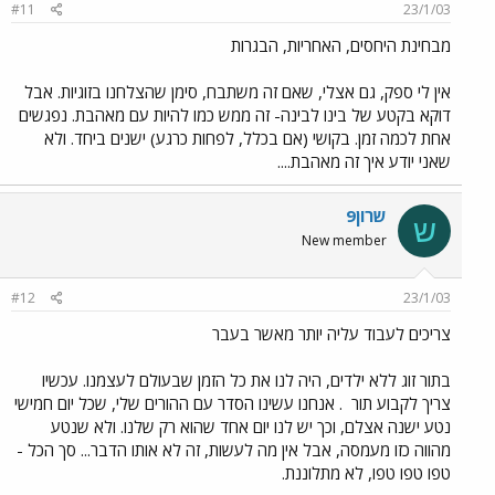
#11
23/1/03
מבחינת היחסים, האחריות, הבגרות
אין לי ספק, גם אצלי, שאם זה משתבח, סימן שהצלחנו בזוגיות. אבל
דוקא בקטע של בינו לבינה- זה ממש כמו להיות עם מאהבת. נפגשים
אחת לכמה זמן. בקושי (אם בכלל, לפחות כרגע) ישנים ביחד. ולא
שאני יודע איך זה מאהבת....
שרון9
ש
New member
#12
23/1/03
צריכים לעבוד עליה יותר מאשר בעבר
בתור זוג ללא ילדים, היה לנו את כל הזמן שבעולם לעצמנו. עכשיו
צריך לקבוע תור
. אנחנו עשינו הסדר עם ההורים שלי, שכל יום חמישי
נטע ישנה אצלם, וכך יש לנו יום אחד שהוא רק שלנו. ולא שנטע
מהווה כזו מעמסה, אבל אין מה לעשות, זה לא אותו הדבר... סך הכל -
טפו טפו טפו, לא מתלוננת.