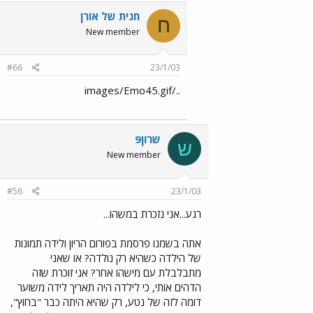
חגית של אורן
ח
New member
#66
23/1/03
../images/Emo45.gif
שרון9
ש
New member
#56
23/1/03
רגע...אני נזכרת במשהו...
אתה בשמנו פרסמת בפורום הריון ולידה תמונות
של הילדה כשהיא רק נולדה? או שאני
מתבלבלת עם מישהו אחר? אני זוכרת שזה
הדהים אותי, כי לילדה היה תאריך לידה משוער
דומה לזה של נטע, רק שהיא היתה כבר "בחוץ",