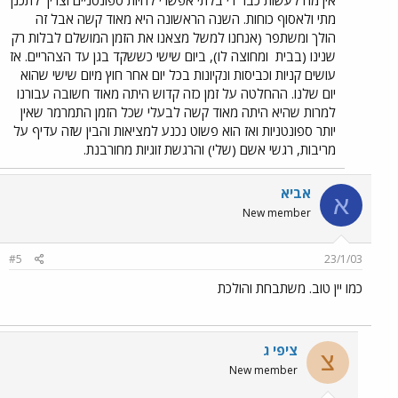
אין מה לעשות כבר די בלתי אפשרי להיות ספונטניים וצריך לתכנן
מתי ולאסוף כוחות. השנה הראשונה היא מאוד קשה אבל זה
הולך ומשתפר (אנחנו למשל מצאנו את הזמן המושלם לבלות רק
שנינו (בבית
ומחוצה לו), ביום שישי כששקד בגן עד הצהריים. אז
עושים קניות וכביסות ונקיונות בכל יום אחר חוץ מיום שישי שהוא
יום שלנו. ההחלטה על זמן כזה קדוש היתה מאוד חשובה עבורנו
למרות שהיא היתה מאוד קשה לבעלי שכל הזמן התמרמר שאין
יותר ספונטניות ואז הוא פשוט נכנע למציאות והבין שזה עדיף על
מריבות, רגשי אשם (שלי) והרגשת זוגיות מחורבנת.
אביא
א
New member
#5
23/1/03
כמו יין טוב. משתבחת והולכת
ציפי ג
צ
New member