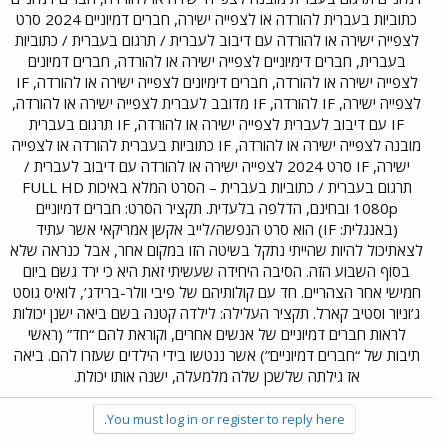
כתוביות בעברית להורדה או לצפייה ישירה, חברים דמיוניים 2024 סרט
לצפייה ישירה או להורדה עם דיבוב לעברית / תרגום בעברית / כתוביות
בעברית, חברים דימיוניים לצפייה ישירה או להורדה, חברים דמיונים
לצפייה ישירה או להורדה, חברים דימיונים לצפייה ישירה או להורדה, IF
לצפייה ישירה, IF להורדה, IF מדובב לעברית לצפייה ישירה או להורדה,
IF עם דיבוב לעברית לצפייה ישירה או להורדה, IF תרגום בעברית
מובנה לצפייה ישירה או להורדה, IF כתוביות בעברית להורדה או לצפייה
ישירה, IF סרט 2024 לצפייה ישירה או להורדה עם דיבוב לעברית /
תרגום בעברית / כתוביות בעברית – הסרט המלא באיכות FULL HD
1080p ובחינם, הדלפה בלעדית. תקציר הסרט: חברים דמיוניים
(באנגלית: IF) הוא סרט הנפשה/לייב אקשן אמריקאי אשר עתיד
לצאתיכול להיות שהייתי נתקל בשיטה הזו במקום אחר, אבל כנראה שלא
בסוף השבוע הזה. הסיבה היחידה שעשיתי זאת היא כי ירד גשם ביום
חמישי אחר הצהריים. חד עם קולותיהם של פיבי וולר-ברידג’, לואיס גוסט
ג’וניור וסטיב קארל. תקציר העלילה: לילדה קטנה בשם ביאה ישנן יכולות
לראות חברים דמיוניים של אנשים אחרים, וקוראת להם “חד” (ראשי
תיבות של “חברים דמיוניים”) אשר ננטשו בידי הילדים שעזרו להם. ביאה
אז גילתה שלשכן שלה מלמעלה, ישנה אותו יכולת.​
You must log in or register to reply here.