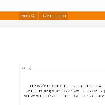
התחבר
הירשם
חיפוש
#1
ואני רוצה לנצל את ההזדמנות לספר על סבא שהתקשר אלי וסיפר לי את הסיפו רהבא : 1. לבן שלו עומדים להוולד תאומים (בן+בת) 2. הוא מתנגד נחרצות למילה אבל בנו
בנו הסכים עמו שרצוי לא למול אבל אשת הבן היתה נחרצת בעד החיתוך 4. ואז... נולדן הילדים והוא סיפר שאולי יצליח לשכנע (היתה צהבת והיה
לעשות - כל אחד מחליט בקשר לבנים שלו והבן הוא שלו הוא