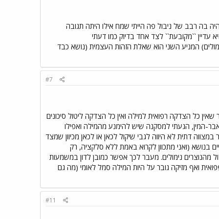
יה בה רבב של ניבול פה הייתי שמח אילו היתה תגובה
 עדיין ``מקובעת`` לצד אחד בדיוק כמו דעתי
ימולים) המניע השני הוא שאלת הזהות העצמית (נושא כבד
#7
ין כל הצדקה רפואית למילה ואין כל הצדקה ליטול סיכונים
אבר-המין, הגעתי למסקנה שיש להימנע מהמילה ואפילו
צווה דתית לא היווה לגבי שיקול לכאן או לכאן מכיוון שמצד
ם בנושא (ואני מתכוון לקרוא באמת ללא סלקציה, רק
ל מהנוצרים נימולים. מעבר לכך אפשר כמובן לדון במשמעות
ית ואף מזיקה גובר על היות המילה סמל לאומי (מה גם
#11