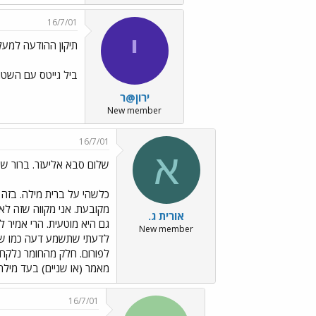
16/7/01
י
תיקון ההודעה למעל
ביל גייטס עם השטוי
ירון@ר
New member
16/7/01
א
שלום סבא אליעזר. ברור שי
כלשהי על ברית מילה. בזה 
מקובעת. אני מקווה שזה לא 
אורית ג.
גם היא מוטעית. הרי אמיר ל
New member
לדעתי שתשמע דעה כמו של 
מאמר (או שניים) בעד מילה 
16/7/01