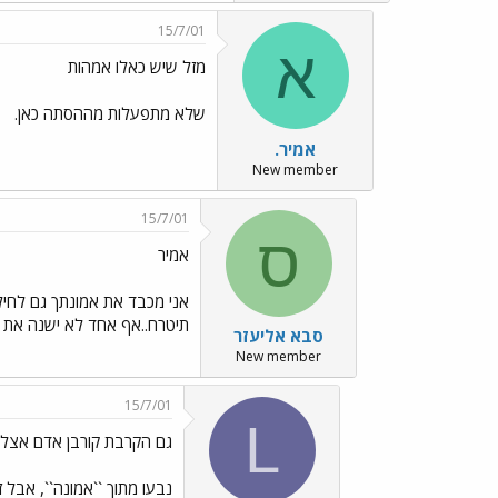
15/7/01
א
מזל שיש כאלו אמהות
שלא מתפעלות מההסתה כאן.
אמיר.
New member
15/7/01
ס
אמיר
אני מכבד את אמונתך גם לחילו
תיטרח..אף אחד לא ישנה את ד
סבא אליעזר
New member
15/7/01
L
גם הקרבת קורבן אדם אצל 
נבעו מתוך ``אמונה``, אבל 