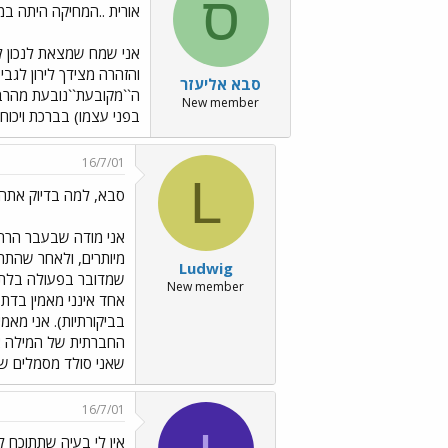
ס
אורית ..המחיקה היתה במ
אני שמח שמצאת לנכון למ
והזהרה מצידך לירון לגב
סבא אליעזר
ה``מקובעת``נובעת מהרבה
New member
בפני עצמו) בברכת ויכוח 
16/7/01
L
סבא, למה בדיוק אתה 
אני מודה שבעבר הרחו
מיותרים, ולאחר שהתר
Ludwig
שמדובר בפעולה בלתי מ
New member
אחד אינני מאמין בדת 
בביקורתיות). אני מאמ
החברתית של המילה או
שאני סולד מסמלים שיש
16/7/01
אין לי בעיה שתתוכח לג