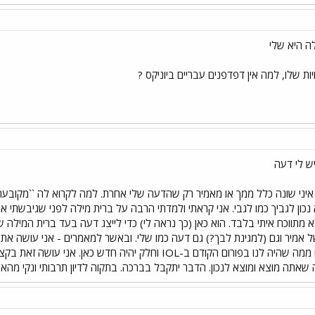
ה היא שלי
ות שלו, למה אין דפדפנים עבריים ביוניקס ?
ש לי דעה
איני שונה כלל ממך או מאמיר רק שהדעה שלי אחרת. למה לקרוא לה ``מקובעת``
נכון לגביך כמו לגבי. אני קראתי ולמדתי הרבה על ברית מילה לפני שגיבשתי את
א מתווכח איתי בלבד. הוא כאן (כך נראה לי) כדי לייצג דעה בעד ברית המילה
אמיר וגם (למגינת לבך?) גם דעה כמו שלי. ובאשר למאמרים - אני עושה את
לפורום. חלק מהחומר נלקח ממה שהיה לנו בפורום הקודם ב-IOL וחל
שאתה מוצא ומוצא לנכון. הדבר יתקבל בברכה. בתקוה לדיון תרבותי ונקי מהאש