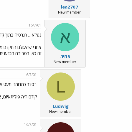
lea2707
New member
16/7/01
א
נפלא ... רגרסיה בתוך קדמ
אחרי שהעולם התקדם מאתי
זה כאן בסביבה הכנענית ..
אמיר.
New member
16/7/01
L
בסדר כמדומני מעט שונ
קודם היה פוליתאיזם, 
Ludwig
New member
16/7/01