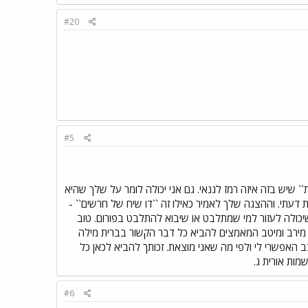
#20
#5
 שיש בזה איזה רמז לגנאי. גם אני יכולה לומר על שלך שהיא
 דעתי. וההצגה שלך לאמיר כאילו זה ``דו שיח של חרשים`` -
 שיכולה לעזור למי שמתלבט או שיבוא להתלבט בפורום. טוב
 מירב ומיטב המאמצים להביא כל דבר הקשור בברית מילה
ק יהיה חדש כאן. אני עושה זאת בקצב האפשרי לי ולפי מה שאני מוצאת. זכותך להביא לכאן כל
מות אורית ג.
#6