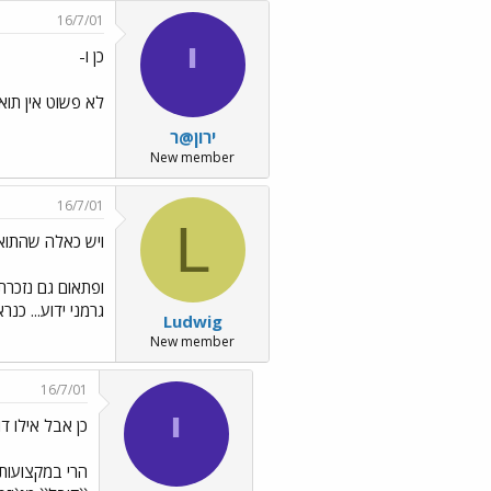
16/7/01
י
כן ו-
לא פשוט אין תואר
ירון@ר
New member
16/7/01
L
ויש כאלה שהתואר
ופתאום גם נזכרת
גרמני ידוע... כ
Ludwig
New member
16/7/01
י
כן אבל אילו ד
הרי במקצועות 