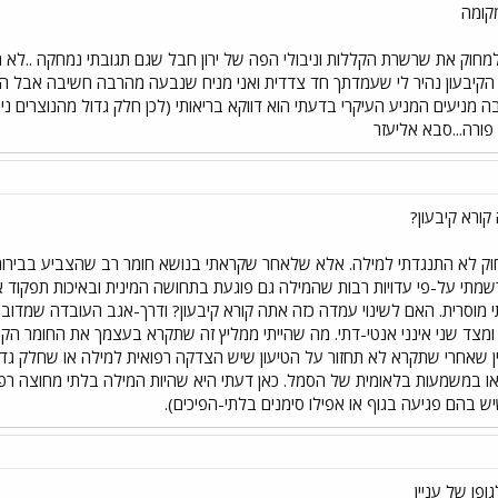
קומה
חוק את שרשרת הקללות וניבולי הפה של ירון חבל שגם תגובתי נמחקה ..לא ה
י הקיבעון נהיר לי שעמדתך חד צדדית ואני מניח שנבעה מהרבה חשיבה אבל היא
 מניעים המניע העיקרי בדעתי הוא דווקא בריאותי (לכן חלק גדול מהנוצרים נ
פורה...סבא אליעזר
קורא קיבעון?
ק לא התנגדתי למילה. אלא שלאחר שקראתי בנושא חומר רב שהצביע בבירור שא
שמתי על-פי עדויות רבות שהמילה גם פוגעת בתחושה המינית ובאיכות תפקוד 
וסרית. האם לשינוי עמדה כזה אתה קורא קיבעון? ודרך-אגב העובדה שמדובר במ
ומצד שני אינני אנטי-דתי. מה שהייתי ממליץ זה שתקרא בעצמך את החומר הקיי
ין שאחרי שתקרא לא תחזור על הטיעון שיש הצדקה רפואית למילה או שחלק גדו
 במשמעות בלאומית של הסמל. כאן דעתי היא שהיות המילה בלתי מחוצה רפפוא
 בהם פגיעה בגוף או אפילו סימנים בלתי-הפיכים).
ופו של עניין