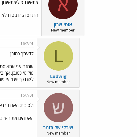
א
אתאיזם-פוליאתאיזםן-מו
הרגרסיה, זו בטוח לא 
אוסי שרון
New member
16/7/01
L
לדעתך כמובן...
אומנם אני אתאיסט, 
פוליטי כמובן, אך 
Ludwig
לשם כך יש ודאי פו
New member
16/7/01
ש
ולסיכום: האדם ברא
האלוהים את האדם..
שירלי של תומר
New member