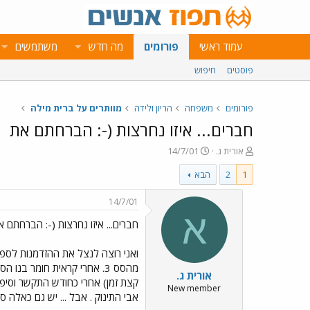
עמוד ראשי
פורומים
מה חדש
משתמשים
פוסטים
חיפוש
פורומים
משפחה
הריון ולידה
מוותרים על ברית מילה
חברים... איזו נחרצות (-: הברחתם את
פ
פ
אורית ג.
14/7/01
ו
ו
1
2
הבא
ת
ר
ח
ס
ה
ם
14/7/01
נ
ב
א
חברים... איזו נחרצות (-: הברחתם א
ו
ת
ש
א
א
ר
י
אורית ג.
ך
קצת זמן) אחרי כחודש התקשר וסיפר
New member
אבי התינוק . אבל ... יש גם כאלה ס