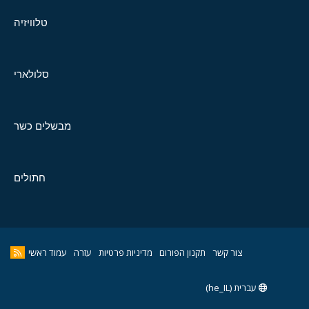
טלוויזיה
סלולארי
מבשלים כשר
חתולים
צור קשר
תקנון הפורום
מדיניות פרטיות
עזרה
עמוד ראשי
עברית (he_IL)