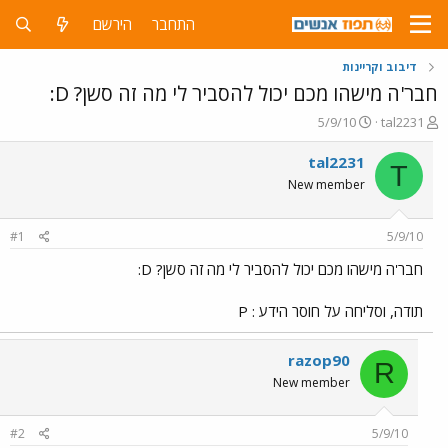
התחבר
הירשם
דיבוב וקריינות
חבר'ה מישהו מכם יכול להסביר לי מה זה סשן? D:
פ
פ
5/9/10
tal2231
ו
ו
ת
ר
tal2231
T
ח
ס
New member
ה
ם
נ
ב
ו
ת
#1
5/9/10
ש
א
א
ר
חבר'ה מישהו מכם יכול להסביר לי מה זה סשן? D:
י
ך
תודה, וסליחה על חוסר הידע : P
razop90
R
New member
#2
5/9/10