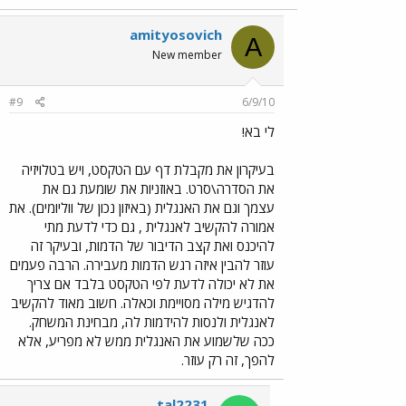
amityosovich
A
New member
#9
6/9/10
לי בא!
בעיקרון את מקבלת דף עם הטקסט, ויש בטלויזיה
את הסדרה\סרט. באוזניות את שומעת גם את
עצמך וגם את האנגלית (באיזון נכון של ווליומים). את
אמורה להקשיב לאנגלית , גם כדי לדעת מתי
להיכנס ואת קצב הדיבור של הדמות, ובעיקר זה
עוזר להבין איזה רגש הדמות מעבירה. הרבה פעמים
את לא יכולה לדעת לפי הטקסט בלבד אם צריך
להדגיש מילה מסויימת וכאלה. חשוב מאוד להקשיב
לאנגלית ולנסות להידמות לה, מבחינת המשחק.
ככה שלשמוע את האנגלית ממש לא מפריע, אלא
להפך, זה רק עוזר.
tal2231