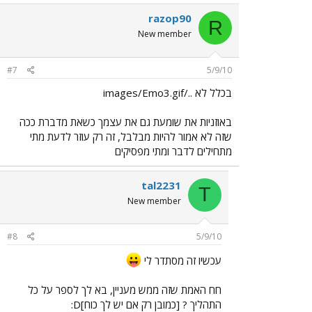
razop90
R
New member
#7
5/9/10
בכלל לא ../images/Emo3.gif
באוזניות את שומעת גם את עצמך כשאת מדברת ככה
שזה לא אמור להיות מבלבל, זה רק עוזר לדעת מתי
מתחילים לדבר ומתי מפסיקים
tal2231
T
New member
#8
5/9/10
עכשיו זה מסתדר לי
חח האמת שזה ממש מעניין, בא לך לספר על כל
התהליך ? [כמובן רק אם יש לך כוח]D: