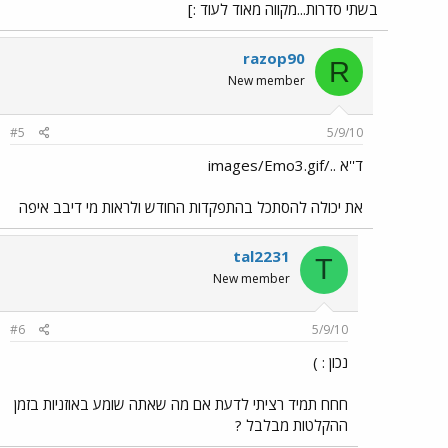
בשתי סדרות...מקווה מאוד לעוד :]
razop90
R
New member
#5
5/9/10
ד''א ../images/Emo3.gif
את יכולה להסתכל בהתפקדות החודש ולראות מי דיבב איפה
tal2231
T
New member
#6
5/9/10
נכון : )
חחח תמיד רציתי לדעת אם מה שאתה שומע באוזניות בזמן
ההקלטות מבלבל ?