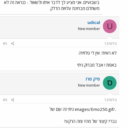
בשבועיים. אני מציע לך לדבר איתו ולשאול - כנראה זה לא
משתלם מבחינת עלויות הדלק.
udical
U
New member
#5
13/9/10
לא ראיתי. אין לי טלויזיה
באמת ! אבל מברוק גיתי
סיק טרו
ס
New member
#6
13/9/10
../images/Emo250.gif גיתי זה שם של
גבר? קיצור של מה? ומה הרקע?