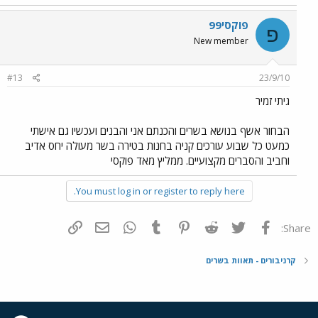
פוקסי99
פ
New member
#13
23/9/10
גיתי זמיר
הבחור אשף בנושא בשרים והכנתם אני והבנים ועכשיו גם אישתי
כמעט כל שבוע עורכים קניה בחנות בטירה בשר מעולה יחס אדיב
וחביב והסברים מקצועיים. ממליץ מאד פוקסי
You must log in or register to reply here.
פייסבוק
Twitter
Reddit
Pinterest
Tumblr
WhatsApp
דואר אלקטרוני
הוסף קישור
Share:
קרניבורים - תאוות בשרים