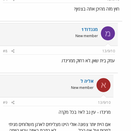
חוץ מזה מהיכן אתה בצפון?
מגנדוד1
מ
New member
#8
13/9/10
עמק בית שאן..לא רחוק ממרינדו.
אליה ל
א
New member
#9
13/9/10
מרינדו - עין גב לא? בכל מקרה
אם היית יותר צפונה אולי היינו מצליחים לארגן משלוחים מגיתי
למרות ועל אף הכל........................ לא כתבת באיזה ערוץ הייתה