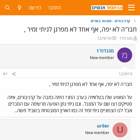
התחבר
הירשם
קרניבורים - תאוות בשרים
חבר'ה לא יפה, אף אחד לא מפרגן לגיתי זמיר ,
פ
פ
מגנדוד1
12/9/10
ו
ו
ת
ר
מגנדוד1
מ
ח
ס
New member
ה
ם
נ
ב
ו
ת
#1
12/9/10
ש
א
א
ר
חבר'ה לא יפה, אף אחד לא מפרגן לגיתי זמיר ,
י
ך
על המופע שלו בטלוויזיה בערב החג? היתה כתבה על קרניבורים, איזה
סטייקים רצו שם על המנגל.. וגם גיתי נתן הופעה מרשימה עם הסברים.
אבל לנו הצפוניים גיתי זמיר זה כמו הארץ המובטחת בשביל משה...
uriler
U
New member