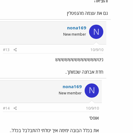
והוציאה
גם את עצמה מהנפטלין
nona169
N
New member
#13
10/9/10
נינוששששששששששששש
חדת אבחנה שכמותך..
nona169
N
New member
#14
10/9/10
אופס'
את בכלל הבובה ימימה איך יכולתי להתבלבל בכלל..