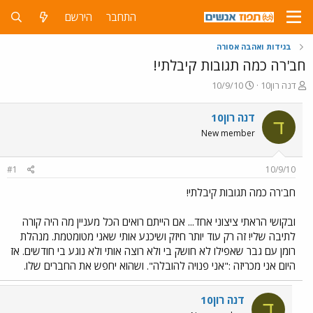
התחבר
הירשם
בגידות ואהבה אסורה
חב'רה כמה תגובות קיבלתי!
פ
פ
דנה רון10
10/9/10
ו
ו
ת
ר
דנה רון10
ד
ח
ס
New member
ה
ם
נ
ב
ו
ת
#1
10/9/10
ש
א
א
ר
חב'רה כמה תגובות קיבלתי!
י
ך
ובקושי הראתי ציצוני אחד... אם הייתם רואים הכל מעניין מה היה קורה
לתיבה שלי! זה רק עוד יותר חיזק ושיכנע אותי שאני מטומטמת. מנהלת
רומן עם גבר שאפילו לא חושק בי ולא רוצה אותי ולא נוגע בי חודשים. אז
היום אני מכריזה :"אני פנויה להובלה". ושהוא יחפש את החברים שלו.
דנה רון10
ד