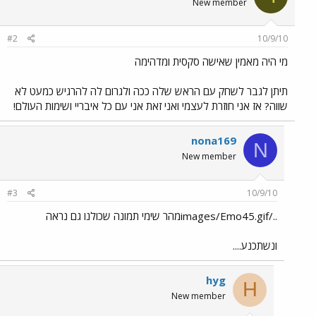
New member
#2
10/9/10
מי היה מאמין שאישה סקסית ומדהימה
תיתן לגבר לשחק עם הראש שלה ככה ולגרום לה להרגיש כמעט לא
שווה? אז אני חוזרת לעצמי ואני זאת אני עם כל איבריי ושימות העולם!
nona169
N
New member
#3
10/9/10
../images/Emo45.gifמהר שימי תמונה שכולנו גם נראה
ונשתכנע....
hyg
H
New member