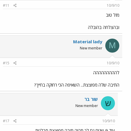
#11
10/9/10
מזל טוב
ובהצלחה בהובלה
Material lady
M
New member
#15
10/9/10
לההההההההה
התיבה שלה מפוצצת... השאיפה הכי רחוקה בחייך?
שור בר
ש
New member
#17
10/9/10
עוד 9 שנים גם לך תהיה תיבה מפוצצת סבלנות