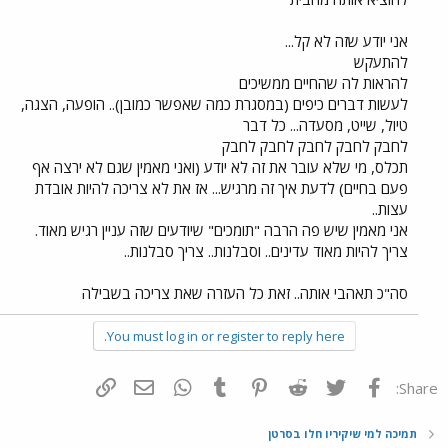
אני יודע שזה לא קל...
להתעקש
להראות לה שהחיים ממשיכים
לעשות דברים כיפים (במסגרת כמה שאפשר כמובן).. הופעה, הצגה,
טיול, שייט, מסעדה... כל דבר
לחבק לחבק לחבק לחבק לחבק
תכלס, מי שלא עובר את זה לא יודע (ואני מאמין שגם לא ירצה אף
פעם בחיים) לדעת איך זה מרגיש... אז את לא צריכה להיות אובדת
עצות..
אני מאמין שיש פה הרבה "תומכים" שיודעים שזה עניין רגיש מאוד.
צריך להיות מאוד עדינים.. וסבלנות.. צריך סבלנות..
סה"כ תאהבי אותה.. זאת כל העזרה שאת צריכה בשבילה
You must log in or register to reply here.
פייסבוק
Twitter
Reddit
Pinterest
Tumblr
WhatsApp
דואר אלקטרוני
הוסף קישור
Share:
תמיכה למי שיקיריו חלו בסרטן