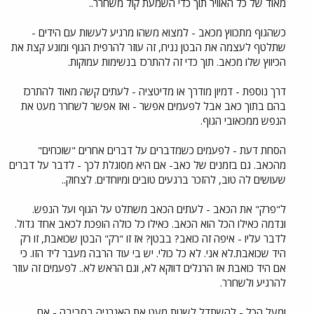
מאוד של כל האוויר תוך כדי השמעת קול משחרר..
כשהגוף מתכווץ מכאב - למצוא משהו מרגיע לעשות עם הידים -
שתלטף לעצמה את הבטן נניח, זה עוזר להרפית הגוף ומונע קצת את
הכיווץ שלו מכאב. תוך כדי זה להתרכז בנשימות עמוקות.
דרך נוספת - דמיון מודרך או מדיטציה - לעתים קשה מאוד להתרכז
בהם בתוך כאב אבל לפעמים אפשר - ואז אפשר לשחרר מעט את
הנפש ממכאובי הגוף.
הסחת דעת - לפעמים כשמדברים על דברים אחרים "שוכחים"
מהכאב. גם בזמנים של כאב- אם היא מסוגלת לכך - לדבר על דברים
שעושים לה טוב, להזכר ברגעים טובים ומיוחדים. לצחוק..
ל"פרק" את הכאב - לעתים הכאב משתלט על הגוף ועל הנפש.
ונדמה כאילו הכל הוא הכאב. כאילו כל כולה הופכת לכאב אחד גדול.
לדבר עליו - איפה זה כואב? בבטן? אז זו "רק" הבטן שכואבת, זו רק
היד שכואבת.לא אני. לא כל כולי. יש בי עוד הרבה מעבר ליד הזו. כי
אם היד כואבת אז הרגלים דווקא לא, וגם הראש לא.. לפעמים זה עוזר
להרגיע ולשחרר.
ומעל הכל - להשתדל לשנות מעט את האנרגיה בסביבה - אם