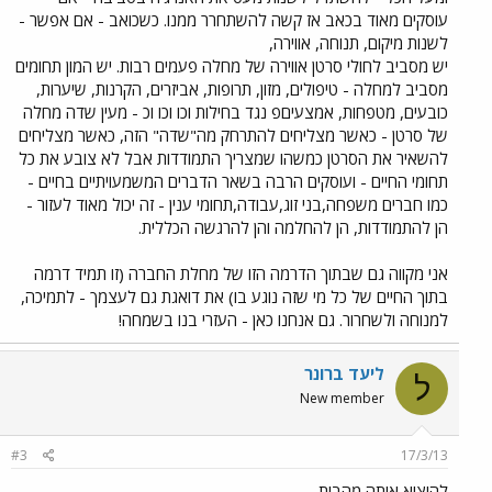
עוסקים מאוד בכאב אז קשה להשתחרר ממנו. כשכואב - אם אפשר -
לשנות מיקום, תנוחה, אווירה,
יש מסביב לחולי סרטן אווירה של מחלה פעמים רבות. יש המון תחומים
מסביב למחלה - טיפולים, מזון, תרופות, אביזרים, הקרנות, שיערות,
כובעים, מטפחות, אמצעיםפ נגד בחילות וכו וכו וכ - מעין שדה מחלה
של סרטן - כאשר מצליחים להתרחק מה"שדה" הזה, כאשר מצליחים
להשאיר את הסרטן כמשהו שמצריך התמודדות אבל לא צובע את כל
תחומי החיים - ועוסקים הרבה בשאר הדברים המשמעויתיים בחיים -
כמו חברים משפחה,בני זוג,עבודה,תחומי ענין - זה יכול מאוד לעזור -
הן להתמודדות, הן להחלמה והן להרגשה הכללית.
אני מקווה גם שבתוך הדרמה הזו של מחלת החברה (זו תמיד דרמה
בתוך החיים של כל מי שזה נוגע בו) את דואגת גם לעצמך - לתמיכה,
למנוחה ולשחרור. גם אנחנו כאן - העזרי בנו בשמחה!
ליעד ברונר
ל
New member
#3
17/3/13
להוציא אותה מהבית