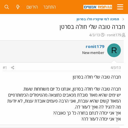
התחבר
הירשם
תמיכה למי שיקיריו חלו בסרטן
חברה טובה שלי חולה בסרטן
פ
פ
4/3/13
ronit179
ו
ו
ת
ר
ronit179
R
ח
ס
New member
ה
ם
נ
ב
ו
ת
#1
4/3/13
ש
א
א
ר
חברה טובה שלי חולה בסרטן
י
ך
חברה טובה שלי חולה בסרטן, אנחנו כל יום משוחחות שעות.
יש ימים שהיא מאוד סובלת מכאבים כתוצאה מהטיפולים הכימותרפיים
המאוד קשים שהיא עוברת, ואני הרבה פעמים אובדת עצות, לא יודעת
מה להגיד לה ואיך לעזור לה.
איך אני יכולה לנחם בחורה כל כך כאובה?
איך אני יכולה לעזור לה?