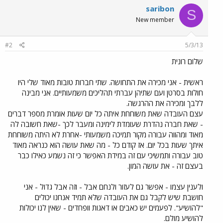
saribon
S
New member
#2
5/3/13
שלום רונית
ראשית - אני מכירה את התחושה. שתי חברות טובות מאוד שלי היו
חולות בסרטן ועם שתיהן עברתי תהליכים משמעותיים. אני מבינה
ללבך ומכירה את ההרגשה.
עצם העובדה שאת משוחחת איתה כל יום שעות אומרת מספר דברים
- שאת חברה נהדרת שעומדת לימינה ומעבר לכך -שאת חשובה לה
מאוד ומהווה עבורה מקור תמיכה משמעותי -אחרת לא היתה משוחחת
איתך שעות בכל יום. אז קודם כל - מה שאת עושה הוא כנראה מאוד
טוב עבורה ותמשיכי עם זה במידת האפשר כי זה נשמע כאילו כבר
בעצם זה - את עושה המון.
ולענין עצמו - אפשר גם לעזור ולנחם אבל - וזה אבל גדול - אני
חושבת שיש לקבל גם את העובדה שלא תמיד אנחנו יכולים
"להושיע". לפעמים יש כאבים או דאגות וופחדים - שאין לנו יכולות
להושיע מולם.