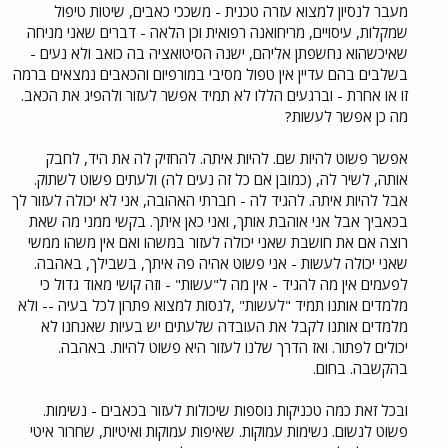
מעבר לנסיון למצוא עזרה טכנית - משככי כאבים, שיטות טיפול
שמקלות, עיסויים, מריחואנה רפואית וכן הלאה - דברים שאני מניחה
שאיכשהוא נחשפתן אליהם, ישנה הסיטואציה בה כואב ולא נעים -
בשלבים בהם עדיין אין טפול מסיבי במורפיום והכאבים נמצאים ברמה
זו או אחרת - וברגעים הללו לא תמיד אפשר לעזור ולהפיג את הכאב.
מה כן אפשר לעשות?
אפשר פשוט להיות שם. להיות איתה. להחזיק לה את היד, לחבק
אותה, לשיר לה, (כמובן אם כל זה נעים לה) ולעתים פשוט לשתוק.
אבל להיות איתה. להגיד לה - חברתי האהובה, אני לא יכולה לעזור לך
בכאביך אבל אני אוהבת אותך, ואני כאן איתך. בקשי ממני מה שאת
רוצה אם את חושבת שאני יכולה לעזור במשהו ואם אין משהו ממשי
שאני יכולה לעשות - אני פשוט אהיה פה איתך, בשבילך, באהבה.
לפעמים אין מה להגיד - אין מה ל"עשות" - וזה קושי מאוד גדול כי
מלמדים אותנו תמיד "לעשות" ,לנסות למצוא פתרון לכל בעיה -- ולא
מלמדים אותנו לקבל את העובדה שלעתים יש בעיות שאנחנו לא
יכולים לפתור. ואז הדרך שלנו לעזור היא פשוט להיות. באהבה.
בהקשבה. בחום.
ובכל זאת כמה טכניקות נוספות שיכולות לעזור בכאבים - נשימות.
פשוט לנשום. נשימות עמוקות. שאיפות עמוקות ואיטיות, שחרור איטי