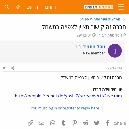
התחבר
הירשם
המלצות ווינר והימורי ספורט
חברה זה קישור מצוין לצפייה במשחק
פ
פ
נופל מתמיד ב 1
29/12/04
ו
ו
ת
ר
נופל מתמיד ב 1
נ
ח
ס
New member
ה
ם
נ
ב
ו
ת
#1
29/12/04
ש
א
א
ר
חברה זה קישור מצוין לצפייה במשחק
י
ך
יונייטיד ווילה קבלו
http://people.freenet.de/yoshi7/streams/rts2live.ram
You must log in or register to reply here.
פייסבוק
Twitter
Reddit
Pinterest
Tumblr
WhatsApp
דואר אלקטרוני
הוסף קישור
Share: