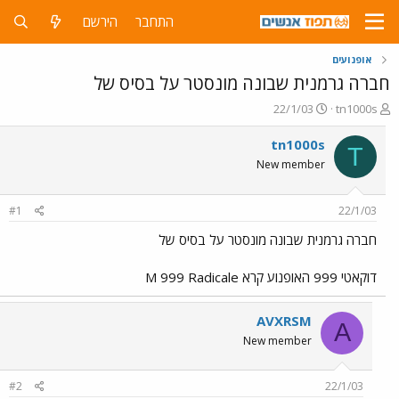
התחבר
הירשם
אופנועים
חברה גרמנית שבונה מונסטר על בסיס של
פ
פ
22/1/03
tn1000s
ו
ו
ת
ר
tn1000s
T
ח
ס
New member
ה
ם
נ
ב
ו
ת
#1
22/1/03
ש
א
א
ר
חברה גרמנית שבונה מונסטר על בסיס של
י
ך
דוקאטי 999 האופנוע קרא M 999 Radicale
AVXRSM
A
New member
#2
22/1/03