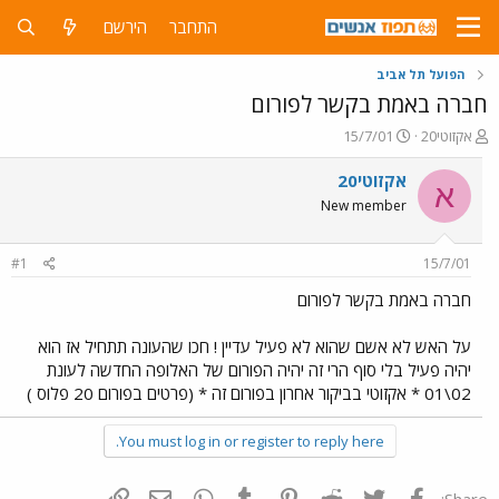
התחבר
הירשם
הפועל תל אביב
חברה באמת בקשר לפורום
פ
פ
אקזוטי20
15/7/01
ו
ו
ת
ר
אקזוטי20
א
ח
ס
New member
ה
ם
נ
ב
ו
ת
#1
15/7/01
ש
א
א
ר
חברה באמת בקשר לפורום
י
ך
על האש לא אשם שהוא לא פעיל עדיין ! חכו שהעונה תתחיל אז הוא
יהיה פעיל בלי סוף הרי זה יהיה הפורום של האלופה החדשה לעונת
02\01 * אקזוטי בביקור אחרון בפורום זה * (פרטים בפורום 20 פלוס )
You must log in or register to reply here.
פייסבוק
Twitter
Reddit
Pinterest
Tumblr
WhatsApp
דואר אלקטרוני
הוסף קישור
Share: