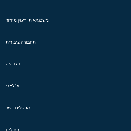
משכנתאות וייעוץ מחזור
תחבורה ציבורית
טלוויזיה
סלולארי
מבשלים כשר
חתולים