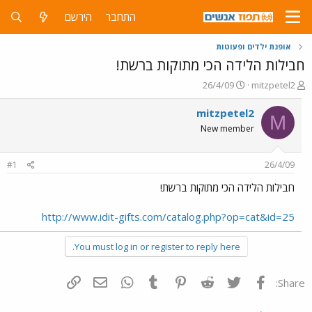
התחבר
הירשם
אופנת ילדים ופעוטות
חבילות הלידה הכי מתוקות ברשת!
פ
פ
26/4/09
mitzpetel2
ו
ו
ת
ר
mitzpetel2
M
ח
ס
New member
ה
ם
נ
ב
ו
ת
#1
26/4/09
ש
א
א
ר
חבילות הלידה הכי מתוקות ברשת!
י
ך
http://www.idit-gifts.com/catalog.php?op=cat&id=25
You must log in or register to reply here.
פייסבוק
Twitter
Reddit
Pinterest
Tumblr
WhatsApp
דואר אלקטרוני
הוסף קישור
Share: