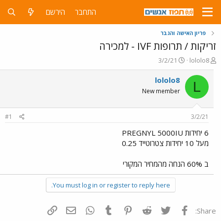
התחבר
הירשם
פריון האישה והגבר
זריקות / תרופות IVF - למכירה
פ
פ
3/2/21
lololo8
ו
ו
ת
ר
lololo8
L
ח
ס
New member
ה
ם
נ
ב
ו
ת
#1
3/2/21
ש
א
א
ר
6 יחידות PREGNYL 5000IU
י
מעל 10 יחידות צטרוטייד 0.25
ך
ב 60% הנחה מהמחיר המקורי
You must log in or register to reply here.
פייסבוק
Twitter
Reddit
Pinterest
Tumblr
WhatsApp
דואר אלקטרוני
הוסף קישור
Share: