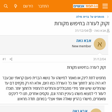
התחבר
הירשם
מוותרים על ברית מילה
זקוק לעזרה בחיפוש מקורות
פ
פ
אבא גאה
31/12/04
ו
ו
ת
ר
אבא גאה
א
ח
ס
New member
ה
ם
נ
ב
ו
ת
#1
31/12/04
ש
א
א
ר
זקוק לעזרה בחיפוש מקורות
י
ך
מחפש לתת לינק או מאמר למישהו על נושא הברית פעם קראתי שבעבר
לא היה נהוג לחתוך את כל העורלה כמו היום, אלא היו רק מקיזים דם עד
שהחליטו שיש יותר מידי מתבוללים והחליטו להחמיר ולחתוך יותר. תוכלו
לעזור לי למצוא משהו בעיניין הזה? וגם, טקסים אחרים, תנו לי לינקים
ומאמרים, מישהי בהריון שאלה אותי אצלי בפורום. תודה מראש.
אבא גאה