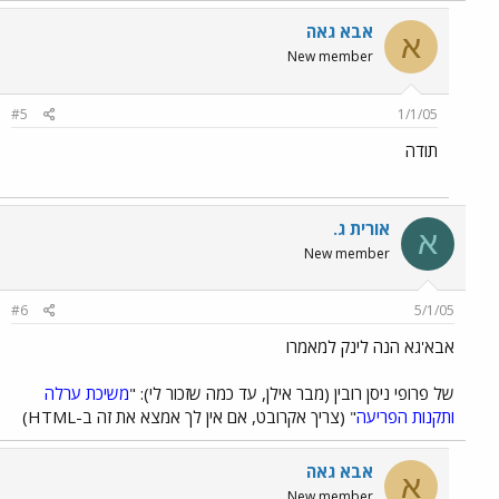
אבא גאה
א
New member
#5
1/1/05
תודה
אורית ג.
א
New member
#6
5/1/05
אבא'גא הנה לינק למאמרו
של פרופי ניסן רובין (מבר אילן, עד כמה שזכור לי): "
משיכת ערלה
ותקנות הפריעה
" (צריך אקרובט, אם אין לך אמצא את זה ב-HTML)
אבא גאה
א
New member