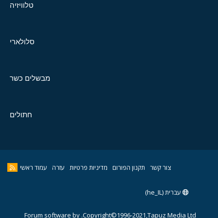
טלוויזיה
סלולארי
מבשלים כשר
חתולים
צור קשר
תקנון הפורום
מדיניות פרטיות
עזרה
עמוד ראשי
עברית (he_IL)
Forum software by
Copyright©1996-2021,Tapuz Media Ltd.