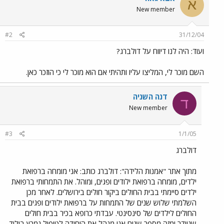
א
New member
#2
31/12/04
ועוד: היה לנו דיווח על דולברג?
השם מוכר לי, המליצו עליו ותהיתי אם הוא מוכר לי כי הוזכר כאן.
דנה השניה
ד
New member
#3
1/1/05
דולברג
מתוך אתר "אמנות הלידה": דולברג כותב: אני מומחה ברפואת
ילדים, מומחה ברפואת ילודים ופגים, ומוהל. את התמחותי ברפואת
ילדים סיימתי בבית החולים ביקור חולים בירושלים. לאחר מכן
השלמתי שלוש שנים של התמחות על ברפואת ילודים ופגים בבית
החולים לילדים של סינסינטי. עבדתי כרופא בכיר בבית חולים
שניידר ומזה מספר שנים אני מנהל את היחידה לטיפול נמרץ בילוד