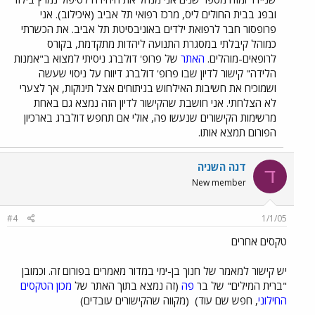
ובפג בבית החולים ליס, מרכז רפואי תל אביב (איכילוב). אני
פרופסור חבר לרפואת ילדים באוניבסיטת תל אביב. את הכשרתי
כמוהל קיבלתי במסגרת התנועה ליהדות מתקדמת, בקורס
לרופאים-מוהלים.
האתר
של פרופ' דולברג ניסיתי למצוא ב"אמנות
הלידה" קישור לדיון שבו פרופ' דולברג דיווח על ניסוי שעשה
ושמוכיח את חשיבות האילחוש בניתוחים אצל תינוקות, אך לצערי
לא הצלחתי. אני חושבת שהקישור לדיון הזה נמצא גם באחת
מרשימות הקישורים שנעשו פה, אולי אם תחפש דולברג בארכיון
הפורום תמצא אותו.
דנה השניה
ד
New member
#4
1/1/05
טקסים אחרים
יש קישור למאמר של חנוך בן-ימי במדור מאמרים בפורום זה. וכמובן
"ברית המילים" של בר
פה
(זה נמצא בתוך האתר של
מכון הטקסים
החילוני
, חפש שם עוד)
(מקווה שהקישורים עובדים)