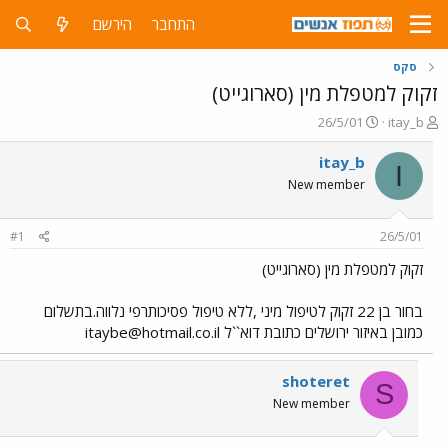
התחבר
הירשם
סקס
זקוק למטפלת מין (סארוגייט)
פ
פ
26/5/01
itay_b
ו
ו
ת
ר
itay_b
I
ח
ס
New member
ה
ם
נ
ב
ו
ת
#1
26/5/01
ש
א
א
ר
זקוק למטפלת מין (סארוגייט)
י
ך
בחור בן 22 זקוק לטיפול מיני ,ללא טיפול פסיכותרפי נלווה.בתשלום
כמובן באיזור ירושלים כתובת דוא``ל
itaybe@hotmail.co.il
shoteret
S
New member