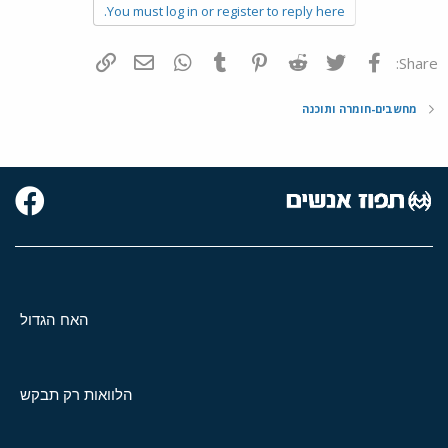
You must log in or register to reply here.
פייסבוק
Twitter
Reddit
Pinterest
Tumblr
WhatsApp
דואר אלקטרוני
הוסף קישור
Share:
מחשבים-חומרה ותוכנה
האח הגדול
הלוואות רק תבקש