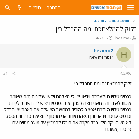
התחבר
הירשם
מחשבים-חומרה ותוכנה
זקוק להמלצתכם ומה ההבדל בין
פ
פ
4/2/06
hezimo2
ו
ו
ת
ר
hezimo2
H
ח
ס
New member
ה
ם
נ
ב
ו
ת
#1
4/2/06
ש
א
א
ר
זקוק להמלצתכם ומה ההבדל בין
י
ך
כרטיס טלויזיה ולעריכת וידאו. יש לי מצלמה וידאו אנלוגית (מה שאומר
איכות לא גבוהה) ואני רוצה לערוך את הסרטים שיש לי. חשבתי לקנות
כרטיס טלויזיה ודרכו אפשר להוריד למחשב השאלה אם באמת יש הבדל
וכרטיס עריכת וידאו נותן משהו מיוחד אני מתכוון להוציא בסביבות ה300
לא משהו יקר מידי בכל מקרה אם תוכלו להמליץ על מוצר מסוים עם
פרטים ,אשמח