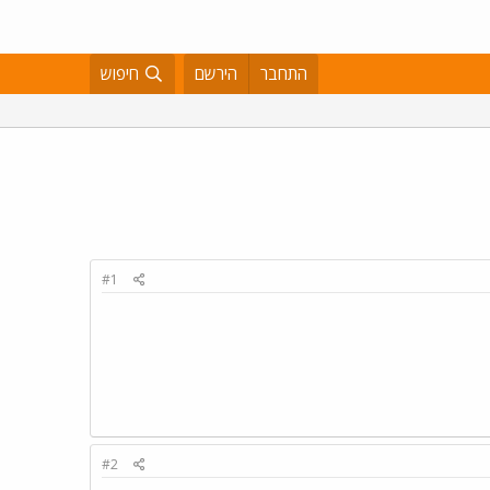
התחבר
הירשם
חיפוש
#1
#2