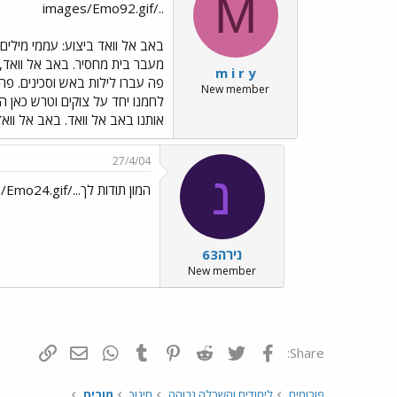
M
../images/Emo92.gif
באב אל וואד ביצוע: עממי מילים:
מעבר בית מחסיר. באב אל וואד, 
m i r y
פה עברו לילות באש וסכינים. פה 
New member
לחמנו יחד על צוקים וטרש כאן הי
אותנו באב אל וואד. באב אל וואד
27/4/04
נ
המון תודות לך.../images/Emo24.gif
נירה63
New member
פייסבוק
Twitter
Reddit
Pinterest
Tumblr
WhatsApp
דואר אלקטרונ
הוסף קי
Share:
פורומים
לימודים והשכלה גבוהה
חינוך
מורים