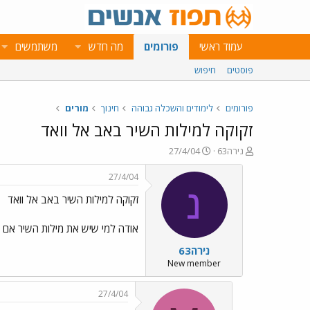
עמוד ראשי
פורומים
מה חדש
משתמשים
פוסטים
חיפוש
פורומים
לימודים והשכלה גבוהה
חינוך
מורים
זקוקה למילות השיר באב אל וואד
פ
פ
נירה63
27/4/04
ו
ו
ת
ר
27/4/04
ח
ס
נ
זקוקה למילות השיר באב אל וואד
ה
ם
נ
ב
ו
ת
אודה למי שיש את מילות השיר אם 
ש
א
נירה63
א
ר
י
New member
ך
27/4/04