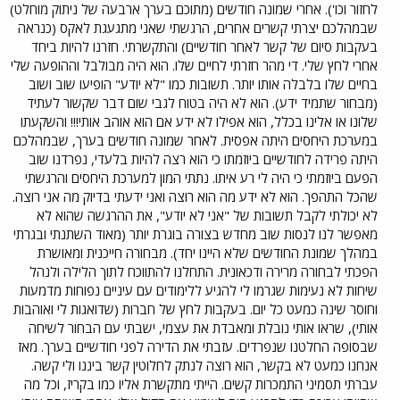
לחזור וכו'). אחרי שמונה חודשים (מתוכם בערך ארבעה של ניתוק מוחלט)
שבמהלכם יצרתי קשרים אחרים, הרגשתי שאני מתגעגת לאקס (כנראה
בעקבות סיום של קשר לאחר חודשיים) והתקשרתי. חזרנו להיות ביחד
אחרי לחץ שלי. די מהר חזרתי לחיים שלו. הוא היה מבולבל וההופעה שלי
בחיים שלו בלבלה אותו יותר. תשובות כמו "לא יודע" הופיעו שוב ושוב
(מבחור שתמיד ידע). הוא לא היה בטוח לגבי שום דבר שקשור לעתיד
שלונו או אלינו בכלל, הוא אפילו לא ידע אם הוא אוהב אותי!!! והשקעתו
במערכת היחסים היתה אפסית. לאחר שמונה חודשים בערך, שבמהלכם
היתה פרידה לחודשיים ביוזמתו כי הוא רצה להיות בלעדי, נפרדנו שוב
הפעם ביוזמתי כי היה לי רע איתו. נתתי המון למערכת היחסים והרגשתי
שהכל התהפך. הוא לא ידע מה הוא רוצה ואני ידעתי בדיוק מה אני רוצה.
לא יכולתי לקבל תשובות של "אני לא יודע", את ההרגשה שהוא לא
מאפשר לנו לנסות שוב מחדש בצורה בוגרת יותר (מאוד השתנתי ובגרתי
במהלך שמונת החודשים שלא היינו יחד). מבחורה חייכנית ומאושרת
הפכתי לבחורה מרירה ודכאונית. התחלנו להתווכח לתוך הלילה ולנהל
שיחות לא נעימות שגרמו לי להגיע ללימודים עם עיניים נפוחות מדמעות
וחוסר שינה כמעט כל יום. בעקבות לחץ של חברות (שדואגות לי ואוהבות
אותי), שראו אותי נובלת ומאבדת את עצמי, ישבתי עם הבחור לשיחה
שבסופה החלטנו שנפרדים. עזבתי את הדירה לפני חודשיים בערך. מאז
אנחנו כמעט לא בקשר, הוא רוצה לנתק לחלוטין קשר ביננו ולי קשה.
עברתי תסמיני התמכרות קשים. הייתי מתקשרת אליו כמו בקריז, וכל מה