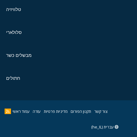
טלוויזיה
סלולארי
מבשלים כשר
חתולים
צור קשר
תקנון הפורום
מדיניות פרטיות
עזרה
עמוד ראשי
עברית (he_IL)