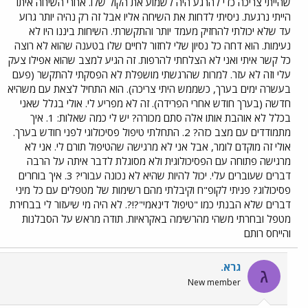
שהייתי צריכה כדי להרגע היה לשמוע את הקול שלו. אחרי השיחה איתו
הייתי נרגעת. ניסיתי לדחות את השיחה אליו אבל זה רק נהיה יותר גרוע
עד שלא יכולתי להחזיק מעמד יותר והתקשרתי. השיחות ביננו היו לא
נעימות. הוא דחה כל נסיון שלי לחזור לחיים שלו בטענה שהוא לא רוצה
כל קשר איתי ואני לא הצלחתי להרפות. זה הגיע למצב שהוא אפילו צעק
עלי וזה לא עזר. למרות שהרגשתי מושפלת לא הפסקתי להתקשר (פעם
בעשרה ימים בערך, כשממש היתי צריכה). הוא התחיל לצאת עם משהיא
חדשה (בערך חודש אחרי הפרידה). זה לא מפריע לי. אולי בגלל שאני
בכלל לא אוהבת אותו אלה סתם מכורה? יש לי כמה שאלות: 1. איך
מתמודדים עם מצב כזה? 2. התחלתי טיפול פסיכולוגי לפני חודש בערך.
אולי זה מוקדם לומר, אבל אני לא מרגישה שהטיפול תורם לי. אני לא
מרגישה פתוחה עם הפסיכולוגית ולא מסוגלת לדבר איתה על הרבה
דברים שעוברים עלי. יכול להיות שהיא לא נכונה עבורי? 3. איך בוחרים
פסיכולוג? פניתי לקופ"ח וקיבלתי מהם רשימות של מטפלים עם כל מיני
דברים שלא הבנתי כמו "טיפול דינאמי"?!?. לא היה מי שיעזור לי בבחירת
מטפל ובחרתי משהי מהרשימה באקראיות. תודה מראש על הסבלנות
והייחס רותם
גרא.
ג
New member