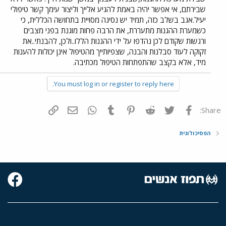
שבירתם, אי אפשר יהיה באמת להגיע אלייך וליצור עימך קשר טיפולי
יעיל.אגב בשלב כזה, תמיד יש נסיגה מסויית בתחושה הכללית, כי
כשמערת ההגנות מתעררת, את הרבה פחות מוגנת בפני מצבים
ורגשות שקודם לכן נהדפו על ידי ההגנות הללו..ולכן, להבנתי..את
זקוקה לעוד סבלנות והבנה, שצפיותייך מהטיפול אינן יכולות להענות
מיד, אלא בקצב שהתפתחות הטיפול מכתיבה.
You must log in or register to reply here.
פייסבוק
Twitter
Reddit
Pinterest
Tumblr
WhatsApp
דואר אלקטרוני
הוסף קישור
Share:
הפסיכולוגית