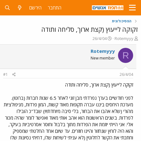
התחבר
הירשם
הפסיכולוגית
זקוקה לייעוץ (קצת ארוך, סליחה ותודה
פ
פ
26/4/04
Rotemyyy
ו
ו
ת
ר
Rotemyyy
R
ח
ס
New member
ה
ם
נ
ב
ו
ת
#1
26/4/04
ש
א
א
ר
זקוקה לייעוץ (קצת ארוך, סליחה ותודה
י
ך
לפני חודשיים בערך נפרדתי מבן זוגי לאחר 6.5 שנות חברות (ברוטו).
מערכת היחסים ביננו עברה תקופות מאוד קשות, המון פרדות, מניפולציות
מהורי (שלא אהבו את הבחור, בלי סיבה מיוחדת!!!) שבד"כ הובילו
לפרדות. בשנים הראשונות הוא אהב אותי מאוד ואפשר לומר שהיה מכור
אלי. אני הייתי יוזמת את הפרדות מתוך בלבול וחוסר אסרטיביות בעיקר,
והוא היה לוחץ שנחזור והיינו חוזרים. עד שיום אחד החלטתי שמספיק
וחתכתי את הקשר לחלוטין (לא עניתי לשיחות שלו, דחיתי נסיונות שלו