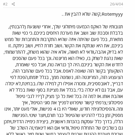
#2
26/4/04
Rotemyyy,קשה שלא להבין את ..
תגובותיו של האקס הכמעט מיתולוגי שלך, אחרי ששגעת (להבנתי),
בלבלת וסבכת שוב ושוב את מערכת היחסים ביניכם..כי כפי שאת
מתארת, בכל פעם שהיתה איזה שהיא התקרבות והתחברות של ממש
ביניכם, את היא שנתקת את הקשר..ושוב חזרת לחייו, ושוב ניתקת...זו
לא בדיוק אהבה,וודאי לא תאווה, אלא איה שהוא משחק, להתרשמותי,
שאת נהגת לשחק בו, כאילו הוא מריונטה..וכך בכל פעם שהסכים
לחדש את הקשר ביניכם..היה לך כנראה נוח, אבל כפי שאמרת,
השקעתך בקשר הזה שאפה לאפס..אבל בכל פעם שהחבר הזה,
הצעצוע הזה, המריונטה הזו, נשמטה ממך, בגלל יוזמתו,הפכת לפי
דברייך, לאובססיבית, ומכורה אפילו רק למילה שלו..בבחינת,לא יכולה
עם, אבל גם לא יכולה בלי..בכלל את מציינת בסוף שאת בכלל לא
אוהבת אותו..אז למה זה בכל זאת כל כך מציק לך?? לגבי טיפול
פסיכולוגי,צרפתי קישור שיפרוש לפנייך את סוגי הטיפול, איך
ומה..והפסיכולוגית? חודש, שאולי היו בו 4 פגישות, אולי מעט יותר, אינו
מספיק זמן בכדי להרגיש שהטיפול כבר תורם,ויוצר שינוי..הפגישות
הללו, בדרך כלל עוסקות בהכרות ראשונית, ביצירת כימייה הדדית,ויתכן
גם בשלבים של התחלת טיפול,וודאי אם הוא דינאמי,זה השלב של
שבירת מערכת ההגנות,שבנית לעצמך במשך שנות חייך. כאשר ללא