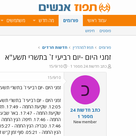
עמוד ראשי
פורומים
מה חדש
משתמשים
פוסטים
חיפוש
פורומים
תפוז למהדרין
חדשות חרדים
זמני היום -יום רביעי ז` בתשרי תשע"א
פ
פ
כתב חדשות 24 מספר 1
15/9/10
ו
ו
ת
ר
15/9/10
ח
ס
כ
זמני היום -יום רביעי ז` בתשרי תשע
ה
ם
נ
ב
ו
ת
ש
א
כתב חדשות 24
א
ר
י
מספר 1
ך
New member
הנץ החמה - 05:21. סוף זמן ק"ש למגן אברהם - 07:51. סוף זמן ק"ש לגר"א - 08:27. חצות היום - 11:33. מנחה גדולה - 12:04. שקיעת החמה - 17:44.