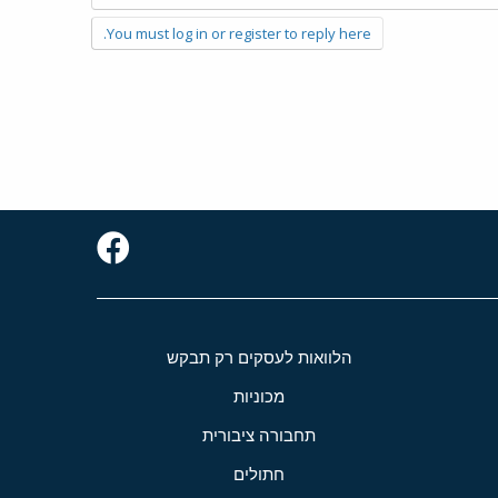
You must log in or register to reply here.
הלוואות לעסקים רק תבקש
מכוניות
תחבורה ציבורית
חתולים