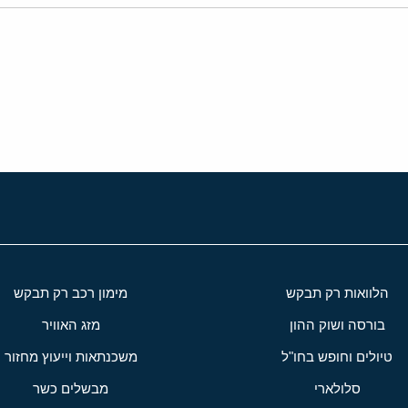
י
שור
הלוואות רק תבקש
מימון רכב רק תבקש
בורסה ושוק ההון
מזג האוויר
טיולים וחופש בחו"ל
משכנתאות וייעוץ מחזור
סלולארי
מבשלים כשר