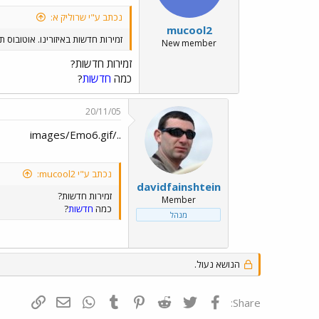
נכתב ע"י שרוליק א:
mucool2
זמירות חדשות באיזורינו. אוטובוס ת
New member
זמירות חדשות?
כמה
חדשות
?
20/11/05
../images/Emo6.gif
נכתב ע"י mucool2:
davidfainshtein
זמירות חדשות?
Member
כמה
חדשות
?
מנהל
הנושא נעול.
פייסבוק
Twitter
Reddit
Pinterest
Tumblr
WhatsApp
דואר אלקטרונ
הוסף קי
Share: