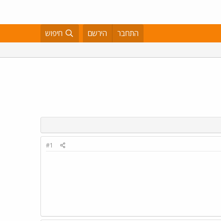
התחבר
הירשם
חיפוש
#1