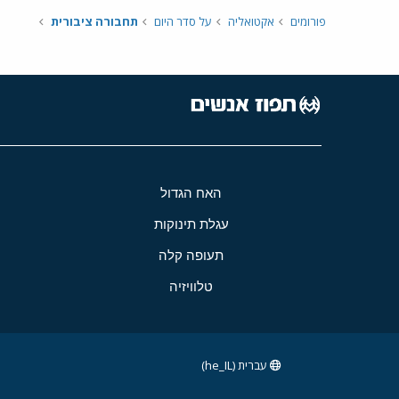
פורומים
אקטואליה
על סדר היום
תחבורה ציבורית
האח הגדול
עגלת תינוקות
תעופה קלה
טלוויזיה
עברית (he_IL)