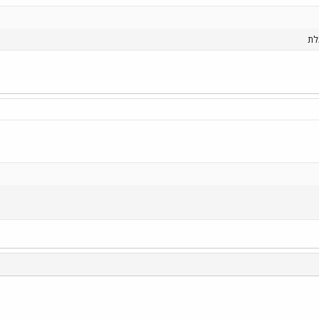
לת
י
שור