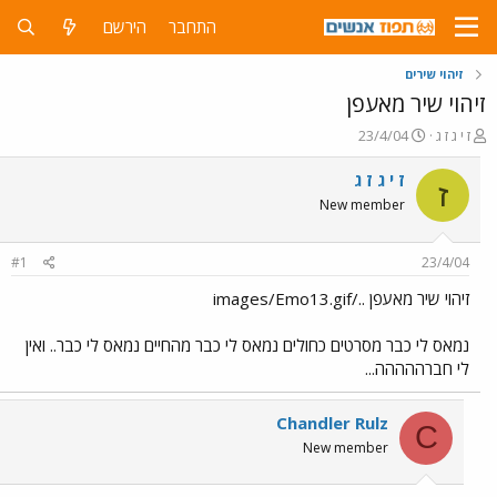
התחבר
הירשם
זיהוי שירים
זיהוי שיר מאעפן
פ
פ
ז י ג ז ג
23/4/04
ו
ו
ת
ר
ז י ג ז ג
ז
ח
ס
New member
ה
ם
נ
ב
ו
ת
#1
23/4/04
ש
א
א
ר
זיהוי שיר מאעפן ../images/Emo13.gif
י
ך
נמאס לי כבר מסרטים כחולים נמאס לי כבר מהחיים נמאס לי כבר.. ואין
לי חברההההה...
Chandler Rulz
C
New member