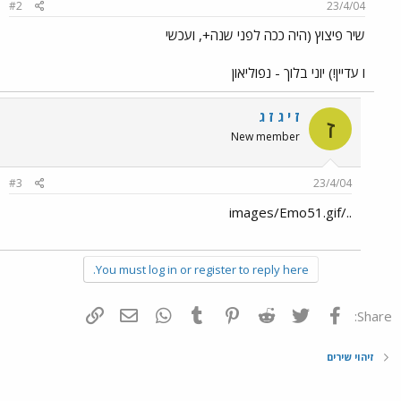
#2
23/4/04
שיר פיצוץ (היה ככה לפני שנה+, ועכשי
ו עדיין!) יוני בלוך - נפוליאון
ז י ג ז ג
ז
New member
#3
23/4/04
../images/Emo51.gif
You must log in or register to reply here.
פייסבוק
Twitter
Reddit
Pinterest
Tumblr
WhatsApp
דואר אלקטרוני
הוסף קישור
Share:
זיהוי שירים