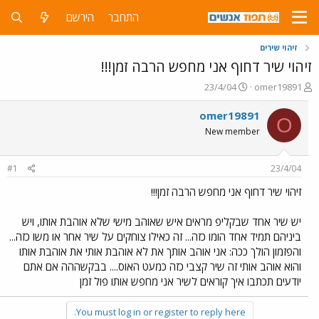
התחבר
הירשם
זיהוי שירים
זיהוי שיר דחוף אני מחפש הרבה זמן!!!
פ
פ
23/4/04
omer19891
ו
ו
ת
ר
omer19891
O
ח
ס
New member
ה
ם
נ
ב
ו
ת
#1
23/4/04
ש
א
א
ר
זיהוי שיר דחוף אני מחפש הרבה זמן!!!
י
ך
יש שיר אחד שבקליפ מראים איש שאוהב מישי שלא אוהבת אותו, ויש
ביניהם תמיד אחד הומו כזה... זה כאילו צוחקים על שיר אחר או משו כזה...
והפזמון הולך ככה: אני אוהב אותך את לא אוהבת אותי את אוהבת אותו
והוא אוהב אותי זה שיר קצבי כזה כמעט האוס.... בבקשההה אם אתם
יודעים תכתבו איך קוראים לשיר אני מחפש אותו פול זמן
You must log in or register to reply here.