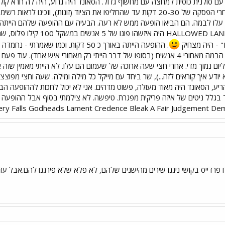
לבסוף PARADISE LOST עלו לבמה. הם הביאו הופעה ממש לא רעה. הבעיה עם ההופעה שלהם
. ההופעה הייתה באורך כ 50 דקות. וכמ
וליום נמוך מדי. אחרי חצי שעה ארוכה של שעמום הם עלו. לא הייתי מאמין שזה 
CROWD SUR - לא יודע איך קוראים לזה...), שר ביחד עם מייקל כל מילה ומילה. שעה וחצ
ריע, הסאונד היה מאוד מעולה, פשוט מדהים. אני לא יכול לחכות לההופעה ה
pery Falls Godheads Lament Credence Bleak A Fair Judgement Dem
פרדייס בקושי ניגנו שירים מהישנים שלהם, לא פלא שלא פירגנו להם.אבל עדיי