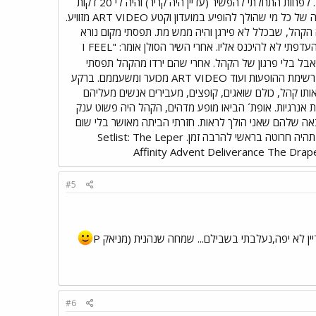
כמה שירים נורא משעממים עם סולנית כוסית למחצה עם מחשוף גדול. הסאונד היה גרוע, היה לה חרא קול. לפחות התחלתי להפשיר (עדיין היה קריר) והיה לי 20 דקות
להסתכל במחשוף שלה. אחרי הפסקה של 20-30 דקות עד שהחליפו את הציוד (זונות), וזכינו לראות רשימה של כל מי שהולך להופיע במועדון וקטע ART VIDEO מזוויע.
 הייתה הקהל, שבכלל לא פירגן והיה ממש מת. תפסתי מקום נורא
נחמד לצפות בהם. בשיר HALLOWED LAND היה איזשהו פוגו של 5 אנשים במשקל 100 קילו פלוס, שהעדפתי לא להיכנס אליו. אחרי השיר הסולן אומר: "I FEEL
ו שאמרתי - נחמדה אבל בלי פרגון של הקהל. אחרי שהם ירדו מהקהל תפסתי
מקום ממש מעולה - אמצע הבמה מאחורי 4 אנשים (בסופו של דבר הייתי רק מאחורי איש אחד). עוד פעם רשימת ההופעות ועוד ART VIDEO מכוער ומשעממם. ברקע
אותו קהל, כולם שואגים, קופצים, מעבירים אנשים מעליהם
י מפוצצת אנרגיות. אופת´ הביאו מופע מדהים, הקהל היה פשוט ענק
באה שלהם שאני הולך לראות. חזרתי הביתה מאושר בלי שום
סימנים חוץ משריטה על היד בגלל ניטים של איזה פריקית מפגרת. טיפשה. לא צילמתי בסוף אבל ההופעה תהיה חרוטה בראשי להרבה זמן. Setlist: The Leper
Affinity Advent Deliverance The Dra
#5
ן לא יפה,נעלבתי בשבילם... שמחה שנהנית (מניאק P
#6