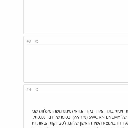
#3
#4
אני לא יודע בדיוק מה היה של PARADISE LOST אבל אני ישיג) אז חיכיתי בתור הארוך בקור הנוראי (מינוס משהו מעלות) שני
האנשים שחיכו לידי בתור צחקו על "פוזרים" ודיברו על כל להקה אפשרית שקיימת במטאלץ וקיבלתי סטיקר של SWORN ENEMY (מי זה??). בסופו של דבר נכנסתי,
נתתי להם לשמור את מעילי שהגן עלי מהקור העז. ועליתי למעלה. הלהקה שחיממה : TAPPING THE VEIN היו באמצע השיר הראשון שלהם. ל20 דקות הבאות היו