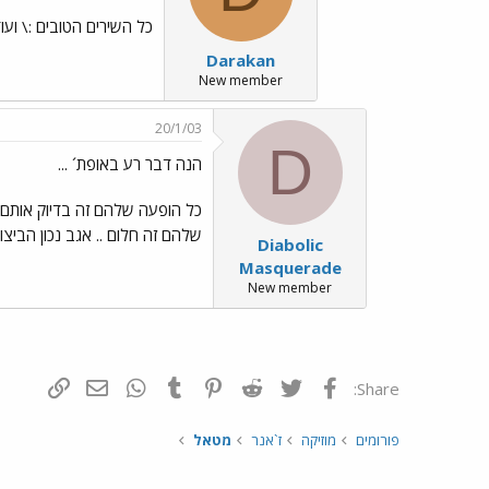
כל השירים הטובים :\ ועוד התחלה עם r Affinity
Darakan
New member
20/1/03
D
הנה דבר רע באופת´ ...
כל הופעה שלהם זה בדיוק אותם שי
שלהם זה חלום .. אגב נכון הביצוע
Diabolic
Masquerade
New member
פייסבוק
Twitter
Reddit
Pinterest
Tumblr
WhatsApp
דואר אלקטרונ
הוסף קי
Share:
פורומים
מוזיקה
ז`אנר
מטאל