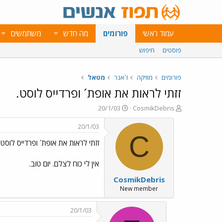
עמוד ראשי
פורומים
מה חדש
משתמשים
פוסטים
חיפוש
פורומים
מוזיקה
ז`אנר
מטאל
זזתי לראות את אופת´ ופרדייס לוסט.
פ
פ
20/1/03
CosmikDebris
ו
ו
ת
ר
20/1/03
ח
ס
C
זזתי לראות את אופת´ ופרדייס לוסט.
ה
ם
נ
ב
ו
ת
אין לי כוח לצלם. יום טוב.
ש
א
CosmikDebris
א
ר
י
New member
ך
20/1/03