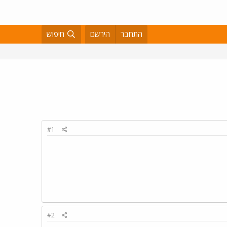
התחבר
הירשם
חיפוש
#1
#2