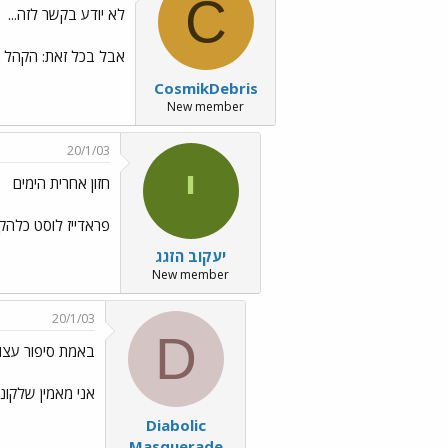
C
לא יודע בקשר לזה...
אבל בכל זאת: הקהל פ
CosmikDebris
New member
20/1/03
י
חזון אחרית הימים
פראדייז לוסט כלהק
יעקוב הזגג
New member
20/1/03
D
באמת סיפור עצוב
אני מאמין שלקונה
Diabolic
Masquerade