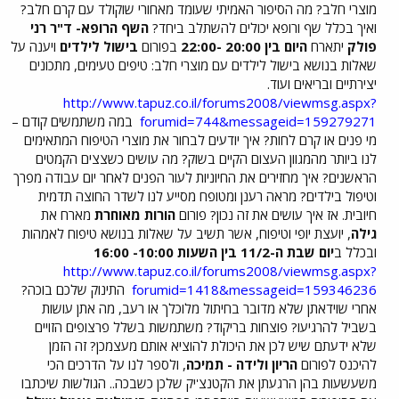
מוצרי חלב? מה הסיפור האמיתי שעומד מאחורי שוקולד עם קרם חלב?
ואיך בכלל שף ורופא יכולים להשתלב ביחד?
השף הרופא- ד"ר רני
פולק
יתארח
היום בין 20:00 -22:00
בפורום
בישול לילדים
ויענה על
שאלות בנושא בישול לילדים עם מוצרי חלב: טיפים טעימים, מתכונים
יצירתיים ובריאים ועוד.
http://www.tapuz.co.il/forums2008/viewmsg.aspx?
forumid=744&messageid=159279271
במה משתמשים קודם –
מי פנים או קרם לחות? איך יודעים לבחור את מוצרי הטיפוח המתאימים
לנו ביותר מהמגוון העצום הקיים בשוק? מה עושים כשצצים הקמטים
הראשנים? איך מחזירים את החיוניות לעור הפנים לאחר יום עבודה מפרך
וטיפול בילדים? מראה רענן ומטופח מסייע לנו לשדר החוצה תדמית
חיובית. אז איך עושים את זה נכון? פורום
הורות מאוחרת
מארח את
גילה
, יועצת יופי וטיפוח, אשר תשיב על שאלות בנושא טיפוח לאמהות
ובכלל ב
יום שבת ה-11/2 בין השעות 10:00- 16:00
http://www.tapuz.co.il/forums2008/viewmsg.aspx?
forumid=1418&messageid=159346236
התינוק שלכם בוכה?
אחרי שוידאתן שלא מדובר בחיתול מלוכלך או רעב, מה אתן עושות
בשביל להרגיעו? פוצחות בריקוד? משתמשות בשלל פרצופים הזויים
שלא ידעתם שיש לכן את היכולת להוציא אותם מעצמכן? זה הזמן
להיכנס לפורום
הריון ולידה - תמיכה
, ולספר לנו על הדרכים הכי
משעשעות בהן הרגעתן את הקטנצ'יק שלכן כשבכה.. הגולשות שיכתבו