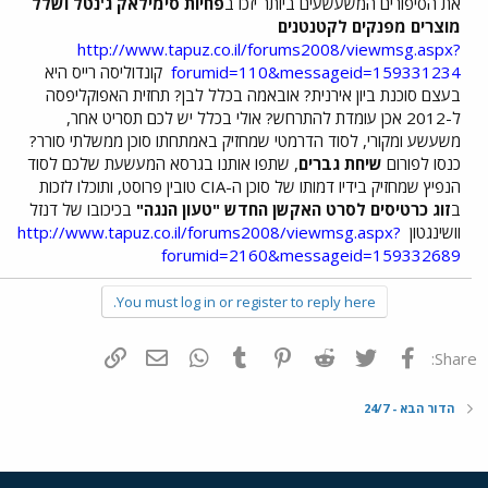
את הסיפורים המשעשעים ביותר יזכו ב
פחיות סימילאק ג'נטל ושלל
מוצרים מפנקים לקטנטנים
http://www.tapuz.co.il/forums2008/viewmsg.aspx?
forumid=110&messageid=159331234
קונדוליסה רייס היא
בעצם סוכנת ביון אירנית? אובאמה בכלל לבן? תחזית האפוקליפסה
ל-2012 אכן עומדת להתרחש? אולי בכלל יש לכם תסריט אחר,
משעשע ומקורי, לסוד הדרמטי שמחזיק באמתחתו סוכן ממשלתי סורר?
כנסו לפורום
שיחת גברים
, שתפו אותנו בגרסא המעשעת שלכם לסוד
הנפיץ שמחזיק בידיו דמותו של סוכן ה-CIA טובין פרוסט, ותוכלו לזכות
ב
זוג כרטיסים לסרט האקשן החדש "טעון הנגה"
בכיכובו של דנזל
וושינגטון
http://www.tapuz.co.il/forums2008/viewmsg.aspx?
forumid=2160&messageid=159332689
You must log in or register to reply here.
פייסבוק
Twitter
Reddit
Pinterest
Tumblr
WhatsApp
דואר אלקטרוני
הוסף קישור
Share:
הדור הבא - 24/7