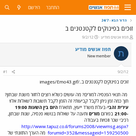
התחבר
הירשם
הדור הבא - 24/7
זוכים בפינוקים לקטנטנים ב
פ
פ
תפוז אנשים מודיע
9/2/12
ו
ו
ת
ר
תפוז אנשים מודיע
ת
ח
ס
New member
ה
ם
נ
ב
ו
ת
#1
9/2/12
ש
א
א
ר
זוכים בפינוקים לקטנטנים ב../images/Emo43.gif
י
ך
מה תנאי הפנסיה למורים? מה עושים כשלא רוצים לחזור משנת שבתון?
תוך כמה זמן ניתן לקבל קביעות? זה הזמן לקבל תשובות לשאלות אלו!
עירית זהבי
-בעלת משרד ייעוץ, תתארח
היום בין השעות 19:00
-21:00
בפורום
מורים
ותענה על שאלות בנושא פנסיה, שנות שבתון,
רכיבי שכר וזכויות בעבודה
http://www.tapuz.co.il/forums2008/viewmsg.aspx?
forumid=352&messageid=159250500
מה הערך התזונתי של