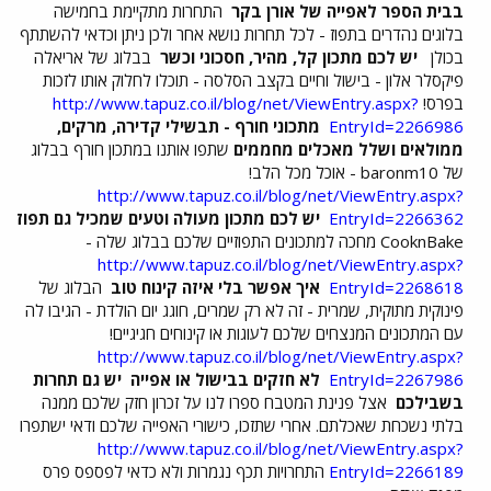
בבית הספר לאפייה של אורן בקר
התחרות מתקיימת בחמישה
בלוגים נהדרים בתפוז - לכל תחרות נושא אחר ולכן ניתן וכדאי להשתתף
בכולן
יש לכם מתכון קל, מהיר, חסכוני וכשר
בבלוג של אריאלה
פיקסלר אלון - בישול וחיים בקצב הסלסה - תוכלו לחלוק אותו לזכות
בפרס!
http://www.tapuz.co.il/blog/net/ViewEntry.aspx?
EntryId=2266986
מתכוני חורף - תבשילי קדירה, מרקים,
ממולאים ושלל מאכלים מחממים
שתפו אותנו במתכון חורף בבלוג
של baronm10 - אוכל מכל הלב!
http://www.tapuz.co.il/blog/net/ViewEntry.aspx?
EntryId=2266362
יש לכם מתכון מעולה וטעים שמכיל גם תפוז
CooknBake מחכה למתכונים התפוזיים שלכם בבלוג שלה -
http://www.tapuz.co.il/blog/net/ViewEntry.aspx?
EntryId=2268618
איך אפשר בלי איזה קינוח טוב
הבלוג של
פינוקית מתוקית, שמרית - זה לא רק שמרים, חוגג יום הולדת - הגיבו לה
עם המתכונים המנצחים שלכם לעוגות או קינוחים חגיגיים!
http://www.tapuz.co.il/blog/net/ViewEntry.aspx?
EntryId=2267986
לא חזקים בבישול או אפייה
יש גם תחרות
בשבילכם
אצל פנינת המטבח ספרו לנו על זכרון חזק שלכם ממנה
בלתי נשכחת שאכלתם. אחרי שתזכו, כישורי האפייה שלכם ודאי ישתפרו
http://www.tapuz.co.il/blog/net/ViewEntry.aspx?
EntryId=2266189
התחרויות תכף נגמרות ולא כדאי לפספס פרס