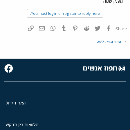
מפנק שכזה
You must log in or register to reply here.
פייסבוק
Twitter
Reddit
Pinterest
Tumblr
WhatsApp
דואר אלקטרוני
הוסף קישור
Share:
הדור הבא - 24/7
האח הגדול
הלוואות רק תבקש