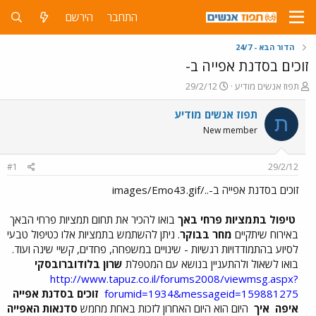
התחבר
הירשם
הדור הבא - 24/7
זוכים בסדנת אפייה ב-
פ
פ
תפוז אנשים מודיע
29/2/12
ו
ו
ת
ר
תפוז אנשים מודיע
ת
ח
ס
New member
ה
ם
נ
ב
ו
ת
#1
29/2/12
ש
א
א
ר
זוכים בסדנת אפייה ב-../images/Emo43.gif
י
ך
טיפול בתמציות פרחי באך
בואו להכיר את תחום תמציות פרחי הבאך
באירוח שיתקיים
מחר בבוקר
. ניתן להשתמש בתמציות אלו כטיפול טבעי
לסיוע בהתמודדויות רגשיות - שינויים במשפחה, פחדים, קשיי שינה ועוד.
בואו לשאול ולהתעניין בנושא עם המטפלת
שרון בלודוברובסקי
http://www.tapuz.co.il/forums2008/viewmsg.aspx?
forumid=1934&messageid=159881275
זוכים בסדנת אפייה
איפה
איך
היום הוא היום האחרון לזכות באחת מחמש
סדנאות האפייה