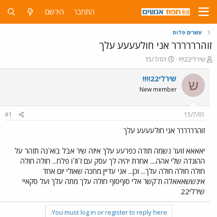
התחבר
הירשם
עשרים פלוס
זוהרררררר אני חולעעעע עלך
פ
פ
שירלי22!!!!
15/7/01
ו
ו
ת
ר
שירלי22!!!!
ש
ח
ס
New member
ה
ם
נ
ב
ו
ת
#1
15/7/01
ש
א
א
ר
זוהרררררר אני חולעעעע עלך
י
ך
יאאאא זוער נשמה תודה כפרעע עלך איזה שיר אבל בוא`נה תזהר על
ההונדה שלי אהה.... אחרת יהיה לך עסק עם ז`וז`ו פלח... חולה חולה
חולה חולה חולה עלך... וכן... אני עדיין מחכה שאולי יום אחד
אינששאאאלה ת`קשר אלי סוףסוף חולה עלך מתה עלך ועל סקאיי
שירלי22
You must log in or register to reply here.