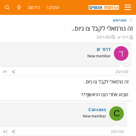
התחבר
הירשם
מתגייסים
זה נורמאלי לקבל צו גיוס..
פ
פ
דרור ש
20/1/03
ו
ו
ת
ר
דרור ש
ד
ח
ס
New member
ה
ם
נ
ב
ו
ת
#1
20/1/03
ש
א
א
ר
זה נורמאלי לקבל צו גיוס..
י
ך
שבוע אחרי הצו הראשון???
Carcass
C
New member
#2
20/1/03