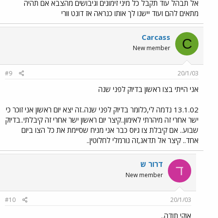
אל תבהל עוד תקבל כל מיני זימונים וגיבושים מהצבא אם תהיה
מתאים להם ועוד יישנו לך אותו כנראה אז דונט וורי
Carcass
C
New member
#9
20/1/03
אני הייתי בצו ראשון בדיוק לפני שנה
13.1.02 נדמה לי,כלומר בדיוק לפני שנה..זה יצא יום ראשון אני זוכר כי
ישר אחרי זה מיהרתי לאימון..קיצר יום ראשון ישר אחרי זה קיבלתי..בדיוק
שבוע.. אם קיבלת צו גיוס כבר אני מניח שסיימת את כל הצו ביום
אחד.. קיצר אל תדאג,זה נורמלי לחלוטין..
דרור ש
ד
New member
#10
20/1/03
אוקי תודה..