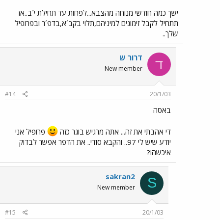
ישך כמה חודשי מנוחה מהצבא...לפחות עד תחילת י´ב..אז
תתחיל לקבל זימונים למיניהם,תלוי בקב´א,בדפ´ר ובפרופיל
שלך..
דרור ש
ד
New member
#14
20/1/03
באסה
די אהבתי את זה... אתה מרגיש בוגר כזה
פרופיל אני
יודע שיש לי 97.. והקבא סודי.. את הדפר אפשר לבדוק
איכשהו?
sakran2
S
New member
#15
20/1/03