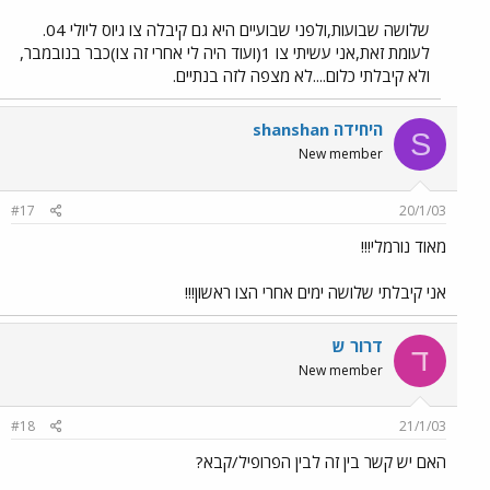
שלושה שבועות,ולפני שבועיים היא גם קיבלה צו גיוס ליולי 04.
לעומת זאת,אני עשיתי צו 1(ועוד היה לי אחרי זה צו)כבר בנובמבר,
ולא קיבלתי כלום....לא מצפה לזה בנתיים.
shanshan היחידה
S
New member
#17
20/1/03
מאוד נורמלי!!!
אני קיבלתי שלושה ימים אחרי הצו ראשון!!!
דרור ש
ד
New member
#18
21/1/03
האם יש קשר בין זה לבין הפרופיל/קבא?