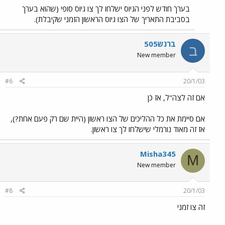
בערך חודש לפני הגיוס ישלחו לך צו גיוס סופי (שהוא בערך
בסביבת התאריך של הצו גיוס הראשון הזמני שקיבלת).
ברנש505
ב
New member
#6
20/1/03
אם זה לצה"ל, אז כן
אם סיימת את כל ההליכים של הצו ראשון (היית שם רק פעם אחת?),
אז זה מאוד נורמלי שישלחו לך צו ראשון.
Misha345
M
New member
#8
20/1/03
זה צו זמני