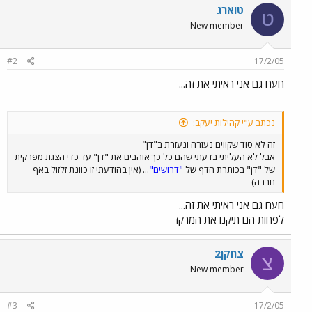
טוארג
ט
New member
#2
17/2/05
חעח גם אני ראיתי את זה...
נכתב ע"י קהילות יעקב:
זה לא סוד שקווים נעזרה ונעזרת ב"דן"
אבל לא העליתי בדעתי שהם כל כך אוהבים את "דן" עד כדי הצגת מפרקית
של "דן" בכותרת הדף של
"דרושים"
... (אין בהודעתי זו כוונת זלזול באף
חברה)
חעח גם אני ראיתי את זה...
לפחות הם תיקנו את המרקז
צחקן2
צ
New member
#3
17/2/05