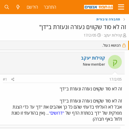
התחבר
הירשם
תחבורה ציבורית
זה לא סוד שקווים נעזרה ונעזרת ב"דן"
פ
פ
קהילות יעקב
17/2/05
ו
ו
ת
הנושא נעול.
ר
ח
ס
ה
ם
קהילות יעקב
ק
נ
ב
New member
ו
ת
ש
א
א
ר
#1
17/2/05
י
ך
זה לא סוד שקווים נעזרה ונעזרת ב"דן"
זה לא סוד שקווים נעזרה ונעזרת ב"דן"
אבל לא העליתי בדעתי שהם כל כך אוהבים את "דן" עד כדי הצגת
מפרקית של "דן" בכותרת הדף של
"דרושים"
... (אין בהודעתי זו כוונת
זלזול באף חברה)