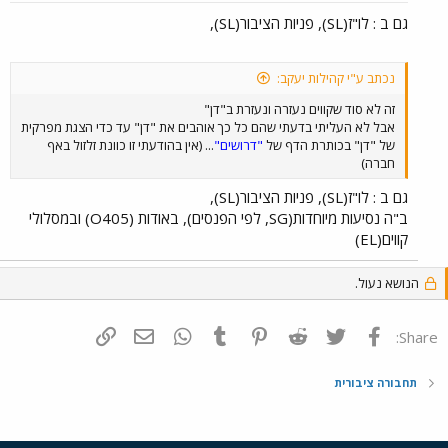
גם ב : לו"ז(SL), פניות הציבור(SL),
נכתב ע"י קהילות יעקב:
זה לא סוד שקווים נעזרה ונעזרת ב"דן"
אבל לא העליתי בדעתי שהם כל כך אוהבים את "דן" עד כדי הצגת מפרקית
של "דן" בכותרת הדף של
"דרושים"
... (אין בהודעתי זו כוונת זלזול באף
חברה)
גם ב : לו"ז(SL), פניות הציבור(SL),
ב"ה נסיעות מיוחדות(SG, לפי הפנסים), באודות (O405) ובמסלולי
קווים(EL)
הנושא נעול.
פייסבוק
Twitter
Reddit
Pinterest
Tumblr
WhatsApp
דואר אלקטרוני
הוסף קישור
Share:
תחבורה ציבורית