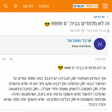
התחבר
הירשם
ארוטיקה
זה לא מלמדים בביה``ס !!!!!!!!!
פ
פ
ארבל מהכרמל
18/7/01
ו
ו
ת
ר
ארבל מהכרמל
א
ח
ס
New member
ה
ם
נ
ב
ו
ת
#1
18/7/01
ש
א
א
ר
זה לא מלמדים בביה``ס !!!!!!!!!
י
ך
איך העלימו מאיתנו? חוק הצבירה-יש לצבור כמה שיותר נוזלים עד
המשגל הבא. חוק המשיכה-אין לבצע אקט מיני עם מי שלא נמשכים
אליו. חוק האמונה-להאמין שאתה יחידי אצלה... חוק הסיבה והתוצאה-
שהסיבה למשגל תהא תשוקה צרופה ולא ביזנס, ושהתוצאה תהיה-
אורגזמה משותפת !!! חוק הכלים השלובים- שלא תשפוך יותר ממה שהיא
יכולה להכיל.