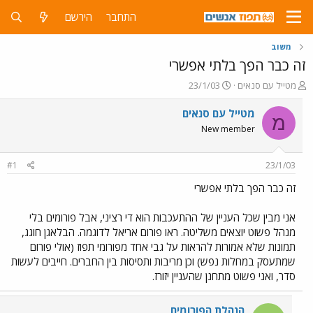
התחבר
הירשם
משוב
זה כבר הפך בלתי אפשרי
פ
פ
מטייל עם סנאים
23/1/03
ו
ו
ת
ר
מטייל עם סנאים
מ
ח
ס
New member
ה
ם
נ
ב
ו
ת
#1
23/1/03
ש
א
א
ר
זה כבר הפך בלתי אפשרי
י
ך
אני מבין שכל העניין של ההתעכבות הוא די רציני, אבל פורומים בלי
מנהל פשוט יוצאים משליטה. ראו פורום אריאל לדוגמה. הבלאגן חוגג,
תמונות שלא אמורות להראות על גבי אחד מפורומי תפוז (אולי פורום
שמתעסק במחלות נפש) וכן מריבות ותסיסות בין החברים. חייבים לעשות
סדר, ואני פשוט מתחנן שהעניין יזורז.
הנהלת הפורומים