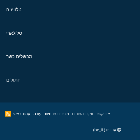
טלוויזיה
סלולארי
מבשלים כשר
חתולים
צור קשר
תקנון הפורום
מדיניות פרטיות
עזרה
עמוד ראשי
עברית (he_IL)