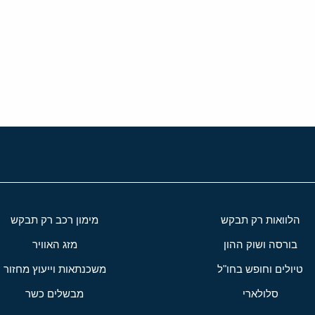
י
שור
הלוואות רק תבקש
מימון רכב רק תבקש
בורסה ושוק ההון
מזג האוויר
טיולים וחופש בחו"ל
משכנתאות וייעוץ מחזור
סלולארי
מבשלים כשר