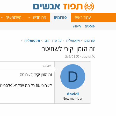
עמוד ראשי
פורומים
מה חדש
משתמשים
פוסטים
חיפוש
פורומים
אקטואליה
על סדר היום
אקטואליה
זה הזמן יקירי לשחיטה
פ
פ
2/6/01
davidi
ו
ו
ת
ר
2/6/01
ח
ס
D
זה הזמן יקירי לשחיטה
ה
ם
נ
ב
ו
ת
לשחוט את כל מה שנקרא פלסטינאי ומ
ש
א
davidi
א
ר
י
New member
ך