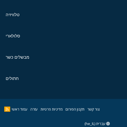
טלוויזיה
סלולארי
מבשלים כשר
חתולים
צור קשר
תקנון הפורום
מדיניות פרטיות
עזרה
עמוד ראשי
עברית (he_IL)