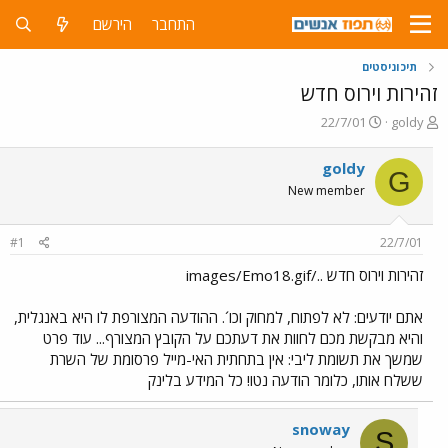
התחבר
הירשם
תיכוניסטים
זהירות וירוס חדש
פ
פ
22/7/01
goldy
ו
ו
ת
ר
goldy
G
ח
ס
New member
ה
ם
נ
ב
ו
ת
#1
22/7/01
ש
א
א
ר
זהירות וירוס חדש ../images/Emo18.gif
י
ך
אתם יודעים: לא לפתוח, למחוק וכו´. ההודעה המצורפת לו היא באנגלית,
והיא מבקשת מכם לחוות את דעתכם על הקובץ המצורף... עוד פרט
שמשך את תשומת ליבי: אין בתחתית האי-מייל פרסומת של השרת
ששלח אותו, כלומר הודעה נטו! כל המידע בלינק
snoway
S