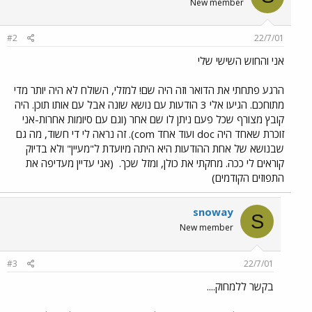
New member
#2
22/7/01
אני והחוש השישי שלי
הרגע פתחתי את הדואר וזה היה שם! למזלי, השולח לא היה יותר מדי
מתוחכם. הגיעו אלי 3 הודעות עם נושא שונה אבל עם אותו תוכן. היה
קובץ מצורף שכל פעם ניתן לו שם אחר (וגם עם סיומות אחרות-אני
זוכרת שאחד היה doc ועוד אחד com). זה נראה לי די חשוד, מה גם
שבנושא של אחת ההודעות היא היתה מיועדת ל"מעיין" ולא בדיוק
קוראים לי ככה. מחקתי את כולן, ומזל שכך.
(אני עדיין מעדיפה את
התפוזים הקודמים)
snoway
S
New member
#3
22/7/01
בקשר ללמחוק....