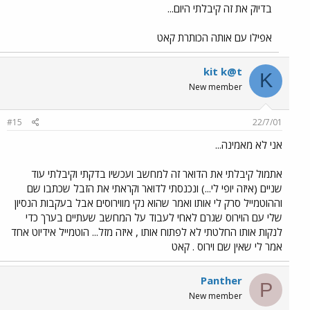
בדיוק את זה קיבלתי היום...
אפילו עם אותה הכותרת קאט
kit k@t
K
New member
#15
22/7/01
אני לא מאמינה...
אתמול קיבלתי את הדואר זה למחשב ועכשיו בדקתי וקיבלתי עוד
שניים (איזה יופי לי...) ונכנסתי לדואר וקראתי את הזבל שכתבו שם
וההוטמייל סרק לי אותו ואמר שהוא נקי מווירוסים אבל בעקבות הנסיון
שלי עם הוירוס שגרם לאחי לעבוד על המחשב שעתיים בערך כדי
לנקות אותו החלטתי לא לפתוח אותו , איזה מזל... הוטמייל אידיוט אחד
אמר לי שאין שם וירוס . קאט
Panther
P
New member