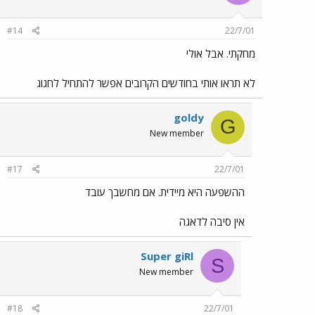
#14
22/7/01
מחקתי. אבל אולי
לא תראו אותי בחודשים הקרובים אפשר להתחיל לחגוג
goldy
G
New member
#17
22/7/01
ההשפעה היא מיידית. אם מחשבך עובד
אין סיבה לדאגה
Super giRl
S
New member
#18
22/7/01