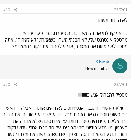
#19
23/7/01
לא הבנתי משהו
גם אני קיבלתי את זה משהו כמו 3 פעמים, ועוד פעם עם אזהרה
מהספק אינטרנט שלי. לא הבנתי משהו. כשאמרת "לא לפתוח", אתה
מתכוון לא לפתוח את המכתב, או לא לפתוח את הקובץ המצורף?
Shizik
S
New member
#20
23/7/01
מספיק להבהיל אנשים!!!!!!!!!
התולעת עשוייה היטב, האנטיוירוסים לא רואים אותה... אבל קיר האש
הכי פשוט חוסם לה את התחת מכול כיוון אפשרי...אני הורדתי את הדבר
הזה אליי...בפנים היה סיפור נחמד על איזו נסיכה שלא אהבה את
הארמון, מין מדע בידיוני בימי הביניים. על כול פנים אחרי שלוש דקות
בערך מרגע הפעלתו ניסה חוצפן בשם SIRC משהו את מזלו בלגשת