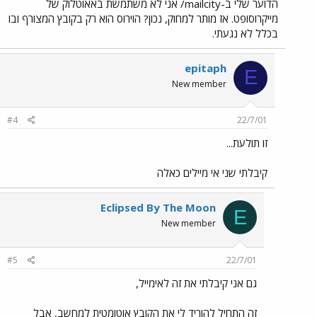
הדוער שלי ב-mailcity/ אני לא משתמשת באאוטלוק של
מייקרוסופט. אז מותר למחוק, נכון? הוירוס הוא רק בקובץ המצורף ובו
בכלל לא נגעתי.
epitaph
E
New member
#4
22/7/01
זו תולעת...
קיבלתי שני אי מיילים כאלה
Eclipsed By The Moon
E
New member
#5
22/7/01
גם אני קיבלתי את זה לאימייל,
זה התחיל להוריד לי את הקובץ אוטומטית למחשב, אבל