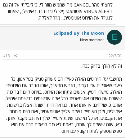
לחצתי מהר CANCEL מה שממש מוזר לי, כי קיבלתי על זה גם
VIRUS ALERT אוטומאטי (יש לי כזה דבר באימייל), שאמור
לנטרל את הוירוס אוטומטית... מוזר לאללה.
Eclipsed By The Moon
E
New member
#13
22/7/01
זה לא הולך בדיוק ככה,
תחשבי על הוירוסים האלה כאילו הם משחק סנייק בפלאפון, כל
פעם שאוכלים עוד נקודה, הנחש מתארך, אותו הדבר עם הוירוסים
האלה, מישהו הפיץ, אנשים פתחו את הוירוס, בוירוס קיים דבר כזה
ששולח את הוירוס אוטומאטית לכל אלה שרשומים ברשימת אימייל,
אותם 3 שולחים, או אותו אחד, כנראה היית רשומה אצלו ברשימת
אימיילים, ולכן האימייל נשלח אלייך אוטומאטית, ואם היית פותחת
את הקבצים, אז כל מי שברשימת אימייל שלך היה גם מקבל אותך.
ז"א, שזה ששלח לך אותם, באמת לא כזה בנאדם חכם אם הוא
טפש מספיק לפתוח קובץ עם וירוס...