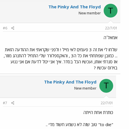
The Pinky And The Floyd
T
New member
#6
22/7/01
אמאל´ה
שלחו לי את זה 3 פעמים לאי מייל ! ולפני שקראתי את ההודעה הזאת
... כמובן שפתחתי את כל ה3 , והאקספלורר שלי התחיל להתנהג מוזר,
אז סגרתי אותו, ועכשיו הכל בסדר. איך אני יכול לדעת אם אני נגוע
בוירוס עכשיו ?
The Pinky And The Floyd
T
New member
#7
22/7/01
כותרת אחת הייתה
"to die" טוב שזה לא נשמע חשוד מדי ..