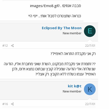
סבבה אגוזים! ../images/Emo8.gif
כנראה שתצטרכו לסבול אותי... ייפי היי
Eclipsed By The Moon
E
New member
#12
22/7/01
רק אני מקבלת התראה לאימייל?
?? זתומרת אני מקבלת מבזקנט, השרת שאני מחוברת אליו, הודעה
שנשלחה אלי הודעה שמכילה קובץ שבתוכו נמצא וירוס, ולכן
האימייל עצמו נשלח ללא הקובץ. רק אצלי?
kit k@t
K
New member
#16
22/7/01