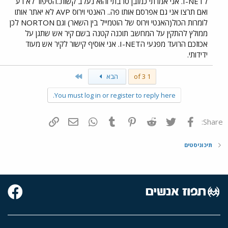
לI-NET. אני אמרתי כמובן סרבתי והוא נעלב קשות..הסיפור לא רע
ואם תרצו אני גם אפרסם אותו פה.. האנטי וירוס AVP לא יאתר אותו
לומרות הכול(האנטי וירוס של הוטמייל בין השאר) וגם NORTON לכן
ממולץ להתקין על המחשב תוכנה קטנה בשם קיר אש שתגן על
אכוזכם הרועד מפגעי הI-NET. אני אוסיף קישור לקיר אש מעוד
ידידותי.
Last
1 of 3
הבא
You must log in or register to reply here.
פייסבוק
Twitter
Reddit
Pinterest
Tumblr
WhatsApp
דואר אלקטרוני
הוסף קישור
Share:
תיכוניסטים