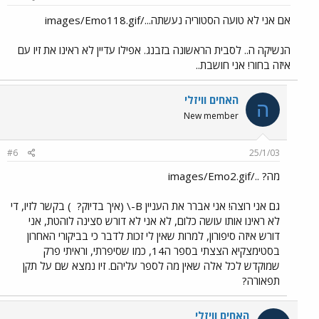
אם אני לא טועה הסטוריה נעשתה.../images/Emo118.gif
הנשיקה ה.. לסבית הראשונה בזבנג. אפילו עדיין לא ראינו את זיו עם
איזה בחור! אני חושבת..
האחים וויזלי
ה
New member
#6
25/1/03
מה? ../images/Emo2.gif
גם אני רוצה! אני אברר את העניין B-\ (איך בדיוק?
) בקשר לזיו, די
לא ראינו אותו עושה כלום, לא אני לא דורש סצינה לוהטת, אני
דורש איזה סיפורון, למרות שאין לי זכות לדבר כי בביקורי האחרון
בסטימצקיא הצצתי בספר ה14, כמו שסיפרתי, וראיתי פרק
שמוקדש לכל אלה שאין מה לספר עליהם. זיו נמצא שם על תקן
תפאורה?
האחים וויזלי