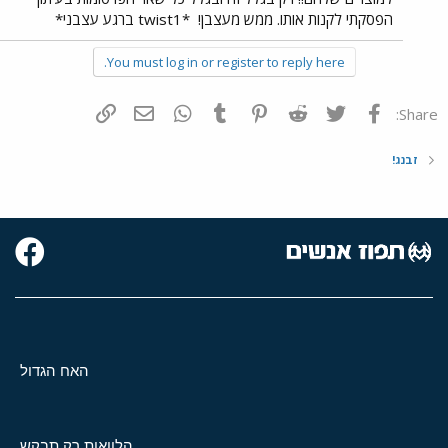
הפסקתי לקנות אותו. ממש מעצבן!
*twist1 ברגע עצבני*
You must log in or register to reply here.
פייסבוק
Twitter
Reddit
Pinterest
Tumblr
WhatsApp
דואר אלקטרוני
הוסף קישור
Share:
זבנג!
האח הגדול
הלוואות רק תבקש