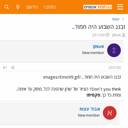
התחבר
הירשם
זבנג!
זבנג השבוע היה חמוד..
פ
פ
23/1/03
‡NoK
ו
ו
ת
ר
‡NoK
‡
ח
ס
New member
ה
ם
נ
ב
ו
ת
#1
23/1/03
ש
א
א
ר
זבנג השבוע היה חמוד..../images/Emo99.gif
י
ך
Don´t you think? הציור של שרון שהפכה לגל..מתוק עד אימה..
וסתיו..כל כך..
סקסית!
אבוד עצות
א
New member