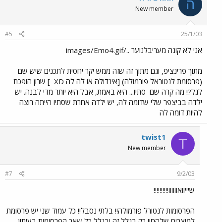
ה
New member
#5
25/1/03
אני לא קונה מעריבלנוער ../images/Emo4.gif
מתוך פרינציפ, וגם מתוך זה שזה ממש יקר יחסית לתכנים שיש שם
(פרסומת לנטוראל פורמולה) [אינדולה או לה לה XD
] שרון הופכת
לגל?! מה קרה שם
סתיו... היא באמת, אבל היא יותר מדי לבנה. יש
ילדה בביצפר שלי שדומה לה, יש ילדה אחרת שסתיו הייתה רוצה
להיות דומה לה
twist1
T
New member
#7
9/2/03
שיייוואוווווו!!!!!!!!!!
הפרסומות לנטורל פורמולה!! בלתי נסבל!! כל עמוד שני יש פרסומת
למוצרים שלהם!! רק בגלל זה ובגלל כל שאר הפרסומות בעיתון