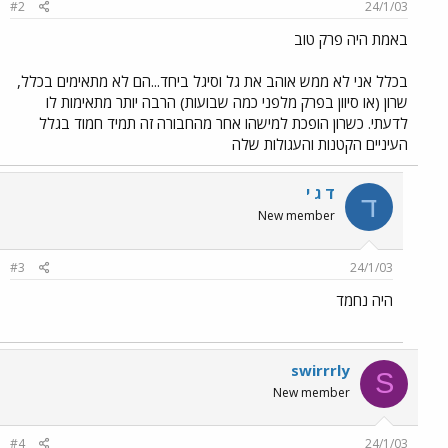
#2
24/1/03
באמת היה פרק טוב
בכלל אני לא ממש אוהב את גל וסיגל ביחד...הם לא מתאימים בכלל,
שרון (או סיוון בפרק מלפני כמה שבועות) הרבה יותר מתאימות לו
לדעתי. כשרון הופכת למישהו אחר מהחבורה זה תמיד חמוד בגלל
העיניים הקטנות והעגולות שלה
ד ג י
ד
New member
#3
24/1/03
היה נחמד
swirrrly
S
New member
#4
24/1/03