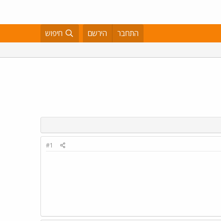
התחבר
הירשם
חיפוש
#1