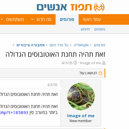
עמוד ראשי
פורומים
מה חדש
משתמשים
פוסטים
חיפוש
פורומים
אקטואליה
על סדר היום
תחבורה ציבורית
זאת תהיה תחנת האוטובוסים הגדולה
פ
פ
4/3/05
Image of me
ו
ו
ת
הנושא נעול.
ר
ח
ס
ה
ם
4/3/05
נ
ב
ו
ת
זאת תהיה תחנת האוטובוסים הגדול
ש
א
א
ר
זאת תהיה תחנת האוטובוסים הגדול
י
ביותר במערב סין
.php?t=185893
ך
Image of me
New member