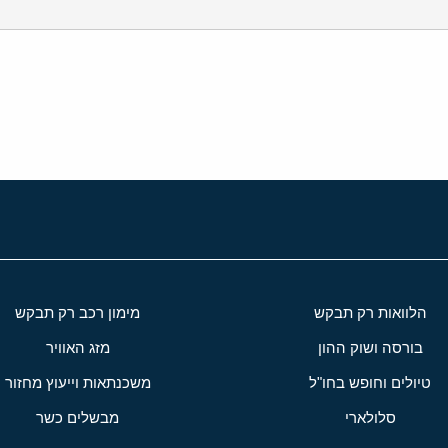
י
שור
הלוואות רק תבקש
מימון רכב רק תבקש
בורסה ושוק ההון
מזג האוויר
טיולים וחופש בחו"ל
משכנתאות וייעוץ מחזור
סלולארי
מבשלים כשר