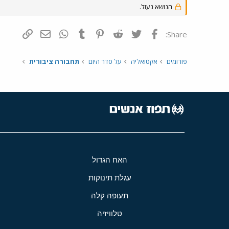
הנושא נעול.
פייסבוק
Twitter
Reddit
Pinterest
Tumblr
WhatsApp
דואר אלקטרונ
הוסף קי
Share:
פורומים
אקטואליה
על סדר היום
תחבורה ציבורית
האח הגדול
עגלת תינוקות
תעופה קלה
טלוויזיה