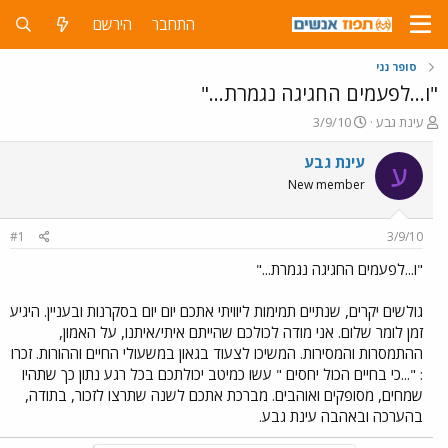
התחבר
הירשם
סופר נני
"ו...לפעמים החגיגה נגמרת..."
פ
פ
עינת גבע
3/9/10
ו
ו
ת
ר
עינת גבע
ע
ח
ס
New member
ה
ם
נ
ב
ו
ת
#1
3/9/10
ש
א
א
ר
"ו...לפעמים החגיגה נגמרת..."
י
ך
גולשים יקרים, שנתיים תמימות ליוויתי אתכם יום יום בסקרנות ובעניין. היגיע
זמן לומר שלום. אני מודה לכולכם שהייתם איתי/איתנו, על האמון,
ההתמסרות והמסירות. המשיכו לצעוד בגאון במשעולי החיים וההורות. זכרו
: "...כי בחיים הכול יחסים " עשו כמיטב יכולתכם בכל רגע נתון כך שתהיו
שמחים, מסופקים ואוהבים. מברכת אתכם לשנה שתרצו לזכור, בתודה,
בהערכה ובאהבה עינת גבע.