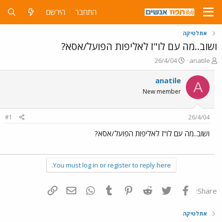
התחבר
הירשם
אתלטיקה
ושוב..מה עם לו"ז לאליפות הפועל/אסא?
פ
פ
26/4/04
anatile
ו
ו
ת
ר
anatile
A
ח
ס
New member
ה
ם
נ
ב
ו
ת
#1
26/4/04
ש
א
א
ר
ושוב..מה עם לו"ז לאליפות הפועל/אסא?
י
ך
You must log in or register to reply here.
פייסבוק
Twitter
Reddit
Pinterest
Tumblr
WhatsApp
דואר אלקטרוני
הוסף קישור
Share:
אתלטיקה