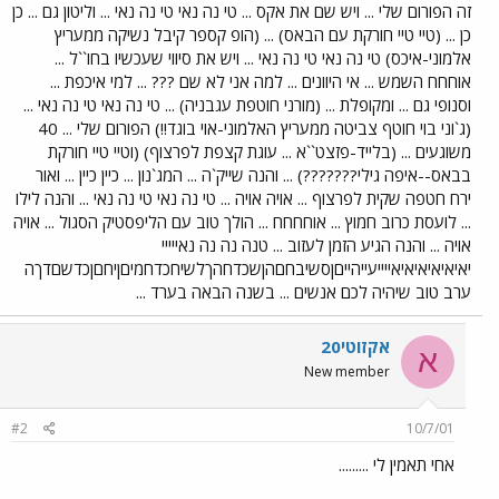
זה הפורום שלי ... ויש שם את אקס ... טי נה נאי טי נה נאי ... וליטון גם ... כן
כן ... (טיי טיי חורקת עם הבאס) ... (הופ קספר קיבל נשיקה ממעריץ
אלמוני-איכס) טי נה נאי טי נה נאי ... ויש את סיווי שעכשיו בחו``ל ...
אוחחח השמש ... אי היוונים ... למה אני לא שם ??? ... למי איכפת ...
וסנופי גם ... ומקופלת ... (מורני חוטפת עגבניה) ... טי נה נאי טי נה נאי ...
(ג`וני בוי חוטף צביטה ממעריץ האלמוני-אוי בוגד!!) הפורום שלי ... 40
משוגעים ... (בלייד-פזצט``א ... עוגת קצפת לפרצוף) (וטיי טיי חורקת
בבאס--איפה גילי???????) ... והנה שייק`ה ... המג`נון ... כיין כיין ... ואור
ירח חטפה שקית לפרצוף ... אויה אויה ... טי נה נאי טי נה נאי ... והנה לילו
... לועסת כרוב חמוץ ... אוחחחח ... הולך טוב עם הליפסטיק הסגול ... אויה
אויה ... והנה הגיע הזמן לעזוב ... טנה נה נה נאייייי
יאיאיאיאיאיאייייעייהייםןסשיבחםהןשכדחהךלשיחכדחמיםןיחםןכדשםדךה
ערב טוב שיהיה לכם אנשים ... בשנה הבאה בערד ...
אקזוטי20
א
New member
#2
10/7/01
אחי תאמין לי .........