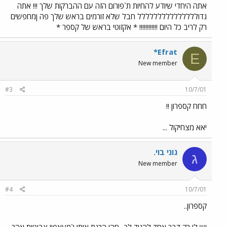
אתה היחדי שיודע להחיות ת`פורום הזה עם ההברקות שלך !!! אתה
גדוללללללללללללללל חבל שלא זורמים בראש שלך פה ןמחפשים
רק לריב כל היום !!!!!!!!!!!! * אקזוטי בראש של קספר *
*Efrat
E
New member
#3
10/7/01
חחח קספרון !!
יאא מצחיקול ...
גוני בוי.
ג
New member
#4
10/7/01
קספרון..