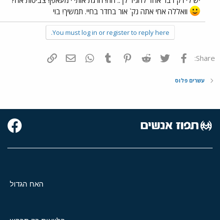
יש לי רק דבר אחד להגיד לך.. חה! הרגת אותי י`מעאפן! צביטות אה?
וואללה אחי אתה נק` אור בחדר בחיי. תמשיך! בוי
You must log in or register to reply here.
פייסבוק
Twitter
Reddit
Pinterest
Tumblr
WhatsApp
דואר אלקטרוני
הוסף קישור
Share:
עשרים פלוס
האח הגדול