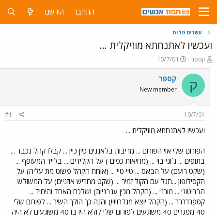
התחבר
הירשם
עשרים פלוס
ועכשיו לאתנחתא מוזיקלית ...
פ
פ
קספר
10/7/01
ו
ו
ת
ר
קספר
ק
ח
ס
New member
ה
ם
נ
ב
ו
ת
#1
10/7/01
ש
א
א
ר
ועכשיו לאתנחתא מוזיקלית ...
י
ך
הפורום שלי אוי הפורום ... מריבות בלאגנים כיין כיין ... קבלו קהל נכבד ...
בתופים ... ג`וני בוי ... (מחיאות כפים ) על הקלידים ... בלייד המעופף ...
(שקט רועם) על הבאס ... טיי טיי ... (אוחח הקהל פשוט מת עליה) על
הקסילופון ...תגל עם הקול זמיר ... (שקט מחריש אוזניים) על המשולש
הבריטוני ... מורני ... (הקהל מכין עגבניות) ושלכם האחד והיחיד ...
קספררררר ... (הקהל יוצא מגדרו!!!!) והנה כך הולך השיר ... לפורום שלי
40 מפגרים 40 משוגעים לפורום שלי לולא היו בו 40 משוגעים לא היה