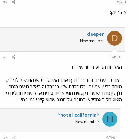
#2
9/6/01
אה ולינק:
deeper
D
New member
#3
9/6/01
האלבום הגרוע ביותר שלהם
באמת - יש כזה דבר וזה זה. (באתר האינטרנט שלהם שמו לו לינק
מיוחד כדי שאנשים יוכלו לרדת עליו בנפרד זה האלבום עם הזמר
גו`ן לין טרנר שיש בו קטעים מוזיקאליים טובים אבל שירים ומילים כיד
הפופ רוק האמריקאי הטובה על טרנר שהוא קיצ`י כמו גומי.
^hotel_california^
H
New member
#4
9/6/01