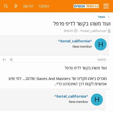
התחבר
הירשם
מטאל
ועוד משהו בקשר לדיפ פרפל
פ
פ
9/6/01
^hotel_california^
ו
ו
ת
ר
^hotel_california^
H
ח
ס
New member
ה
ם
נ
ב
ו
ת
#1
9/6/01
ש
א
א
ר
ועוד משהו בקשר לדיפ פרפל
י
ך
מוכרים ביאהו תקליט של Slaves And Masters שלהם..... למי שיש
אפשרות לקנות דרך האינטרנט כדיי...
^hotel_california^
H
New member