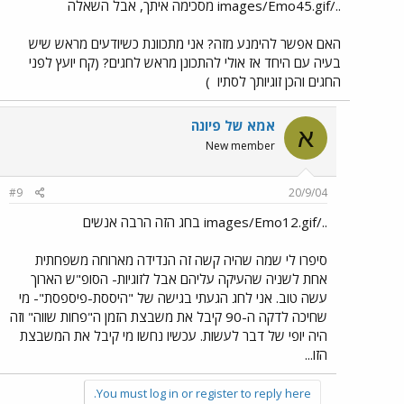
../images/Emo45.gif מסכימה איתך, אבל השאלה
האם אפשר להימנע מזה? אני מתכוונת כשיודעים מראש שיש
בעיה עם היחד אז אולי להתכונן מראש לחגים? (קח יועץ לפני
החגים והכן זוגיותך לסתיו
)
אמא של פיונה
א
New member
#9
20/9/04
../images/Emo12.gif בחג הזה הרבה אנשים
סיפרו לי שמה שהיה קשה זה הנדידה מארוחה משפחתית
אחת לשניה שהעיקה עליהם אבל לזוגיות- הסופ"ש הארוך
עשה טוב. אני לחג הגעתי בגישה של "היססת-פיספסת"- מי
שחיכה לדקה ה-90 קיבל את משבצת הזמן ה"פחות שווה" וזה
היה יופי של דבר לעשות. עכשיו נחשו מי קיבל את המשבצת
הזו...
You must log in or register to reply here.