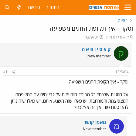
התחבר
הירשם
זוגיות
וסקר - איך תקופת החגים משפיעה
פ
פ
ק א ס י ו פ א ה
13/9/04
ו
ו
ת
ר
ק א ס י ו פ א ה
ק
ח
ס
New member
ה
ם
נ
ב
ו
ת
#1
13/9/04
ש
א
א
ר
וסקר - איך תקופת החגים משפיעה
י
ך
על הזוגיות שלכם? כל הביחד הזה ימים על גבי ימים עם המשפחה
המצומצמת והמורחבת. יש כאלו שזה משגע אותם, יש כאלו שזה נותן
להם טעם טוב. איך זה אצלכם?
מאמן קושר
מ
New member