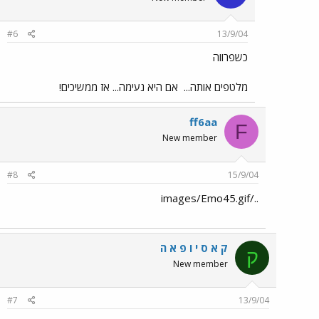
#6
13/9/04
כשפרווה
מלטפים אותה...
אם היא נעימה... אז ממשיכים!
ff6aa
F
New member
#8
15/9/04
../images/Emo45.gif
ק א ס י ו פ א ה
ק
New member
#7
13/9/04