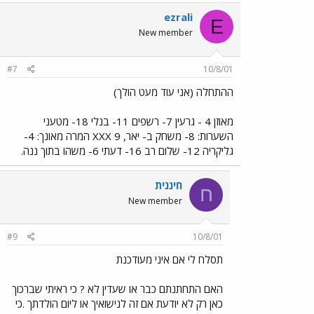
ezrali
E
New member
#7
10/8/01
ההתחלה (אני עוד מעט הולך)
מאוזן 4 - גרעין 7- רשפים 11- בנלי 18- מטעני
השערות: 8- משחק ב- יאר, 9 XXX המרה מאונך: 4-
גליקריה 12- שלום רב 16- דעתי 6- משהו בתוך ננה.
חיננית
ח
New member
#9
10/8/01
תסלח לי אם איני מעודכנת
האם התחתנתם כבר או שעדין לא ? כי ראיתי שברכוך
כאן רק לא יודעת אם זה לנישואיך או ליום הולדתך .כי