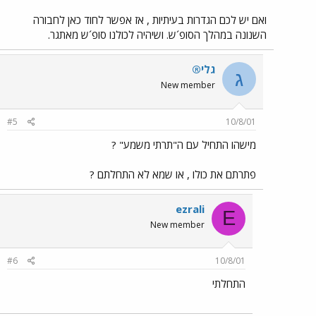
ואם יש לכם הגדרות בעיתיות , אז אפשר לחוד כאן לחבורה
השנונה במהלך הסופ´ש. ושיהיה לכולנו סופ´ש מאתגר.
גלי®
ג
New member
#5
10/8/01
מישהו התחיל עם ה"תרתי משמע" ?
פתרתם את כולו , או שמא לא התחלתם ?
ezrali
E
New member
#6
10/8/01
התחלתי