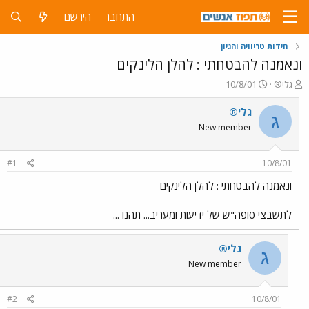
התחבר
הירשם
חידות טריוויה והגיון
ונאמנה להבטחתי : להלן הלינקים
פ
פ
גלי®
10/8/01
ו
ו
ת
ר
גלי®
ג
ח
ס
New member
ה
ם
נ
ב
ו
ת
#1
10/8/01
ש
א
א
ר
ונאמנה להבטחתי : להלן הלינקים
י
ך
לתשבצי סופה"ש של ידיעות ומעריב... תהנו ...
גלי®
ג
New member
#2
10/8/01