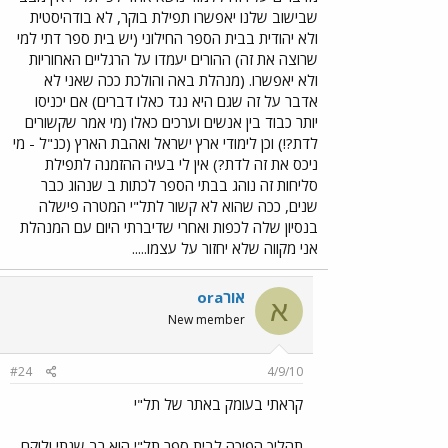
שבישוב שלנו יאפשרו תפילת בוקר, לא בודהיסטית
ולא יהודית בבית הספר החילוני (יש בית ספר דתי למי
שרוצה את זה) ההורים יעמדו על הרגליים האחוריות
ולא יאפשרו. (מנהלת באה והולכת ככה שאני לא
אדבר על זה שגם היא נגד כאלו דברים) אם יכניסו
יותר כבוד בין אנשים וערכים כאלו (מי אמר שקשורים
לדת?!) וכן לימודי ארץ ישראל ואהבת הארץ (כנ"ל - מי
ניכס את זה לדת?) אין לי בעיה ההזמנה לתפילת
סליחות זה נוהג בבתי הספר לכתות ב שנהוג כבר
שנים, ככה שהוא לא קשור לתל"י המטרה פישלה
בנסיון שלה לכפות ואחרי שדיברתי היום עם המנהלת
אני מקווה שלא יחזור על עצמו.....
אורora
א
New member
#24
4/9/10
קראתי בעומק באתר של תל"י
תהליך הפיכה לבית ספר תל"י הוא רב שנתי ולוקח