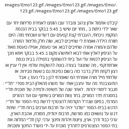
../images/Emo123.gif../images/Emo123.gif../images/Emo
123.gif../images/Emo123.gif../images/Emo123.gif
קיבלנו אתמול אלון צהוב ומבדר שבו הוזמנו לאמירת סליחות יחד עם
שאר ילדי כיתות ב , מחר יום שישי ב 5:45 בבוקר בבית הכנסת
המקומי. גיכחתי, העברתי קצת קטעים עם דשדש ושכחתי מזה. היום
חוזרת הילדה ואומרת לי שחייבים לבוא, שזה חלק מלימוד התורה
שלהם והמורה אמרה שחייבים לבוא. אני כועסת, אפילו כועסת מאוד.
על הניסיון לאלץ אותי לבוא לאיזשהו מקום ב 5:45 בבוקר ויותא מכך
על הניסיון לכפות עלי ועל ביתי להשתתף בתפילה בבית כנסת
אורתודוקסי , מה שמנוגד בצורה בוטה להשקפת עולמי. אין לי עניין או
רצון לקחת חלק בדבר כזה בשום נסיבות גם בשעות סבירות. אז
שלחתי מייל מורה ואמרתי המ שאמרתי לכן ( בלי כעס ). אבל
התעצבנתי. מה עוד עיצבן אותי. עוד משהו מהאלון הבית ספרי: "תל"י :
תגבור לימודי יהדות . לאחר שנה של חשיפה ולמידה של תוכנית תל"י
במסגרת חדר המורים, בחר צוות המורים בשיתוף עם ועד ההורים
המרכזי, בסיום שנה"ל הקודמת להצטרף לרשת בתי-הספר של תל"י.
הדגש בבית-הספר "שלנו" יהיה על תרבות וערכים ברוח תל"י. שימת
דגש על נושאים כמו: מורשת, תרבות יהודית, מסורת, אהבת הארץ,
ערכי כבוד ודרך-ארץ, ציונות ויהדות וחינוך ערכי. קרן תל"י המלווה את
בתי הספר המצטרפים לתהליך מוכרת על-ידי משרד החינוך ותוכניות