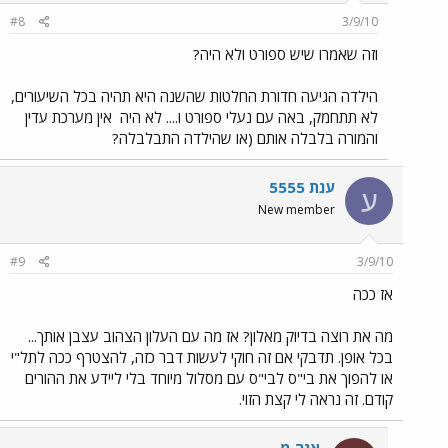
#8
3/9/10
וזה שאמרו שיש ספורט ולא היה?
הילדה הגיעה חדורת החלטות שהשנה היא תהיה בכל השיעורים,
לא תתחמק, באה עם נעלי ספורט ו.... לא היה
אין מערכת עדין
והמורה בלבלה אותם (או שהילדה התבלבלה?
ענת 5555
ע
New member
#9
3/9/10
אז ככה
מה את רוצה בדיוק מאלון? אז מה עם העלון הצהוב עצבן אותך...
בכל אופן. תדבקי אם זה חוקי לעשות דבר כזה, להצטרף ככה לתל"י
או להפוך את בי"ס לבי"ס עם מסלול מיוחד בלי ליידע את ההורים
קודם. זה נראה לי קצת הזוי.
אנה מ