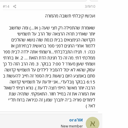
#14
3/9/10
ועכשיו קיבלתי תשובה מהמורה
שאומרת שהתפילה רק חצי שעה ( אז....) ומה שחשוב
יותר שאח"כ תהיה הרצאה של הרב על תשמישי
הקדושה הנימצאים בבית כנסת שזה נושא שהולכים
ללמוד אחרי החגים לפני ספר בראשית לבחירתכן אז
ככה: 1. תגידו התבלבלתי....ורשמתי אתה ילדה לבית ספר
ממלכתי דתי. מה זה כל חגיגת הדת הזאת .... 2. אז בחרתי
ושמתי שעון מעורר ל 7:00 בבוקר. 3. מה הרב הזה כל כך
עסוק שהוא לא יכול להסביר לילדים על תשמישי קדושה
סתם באמצע היום בשעות בית הספר זה חייב להעשות ב
6:15 בבוקר (ובלעדי....אני יודעת על תשמישי קדושה
הרבה יותר מאשר הייתי רוצה לדעת ). נורא רציתי לשאול
את המורה את זה במייל חוזר. התאפקתי. שתהיה שנת
לימודים פוריה ב"ה יתברך שמו.( זה כניראה ברוח תל"י
לא? )
אורora
א
New member