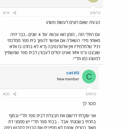
#16
3/9/10
הבעיה שאם רוצים לעשות משהו
עם התלי הזה , הזמן הוא עכשיו. עוד 4 שנים....כבר יהיה
מאוחר מידי. השאלה אם אפשר להפוך בית ספר ממלכתי
רגיל שלתלמידיו אין אלטרנטיבה (ז"א לא בחרנו בו אלא
שובצנו ע"פ איזור ואנינו יכולים לעבור) לבית ספר שמשתייך
למשהו כמו תל"י.
catנוע
C
New member
#20
3/9/10
כזכור לך
אני שקלתי לרשום את חבצלת לבית ספר תל"י ובסוף
בחרתי בשכונתי. אבל - בבתי ספר תל"י יש סממני דת
מאוד ברורים. אמנם לא מחייבים את הבנים לחבוש כיפה