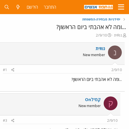
התחבר
הירשם
יחידניות מבחירה-המשפחה
...ומה לא אהבתי ביום הראשון?
פ
פ
נוRית
2/9/10
ו
ו
ת
ר
נוRית
נ
ח
ס
New member
ה
ם
נ
ב
ו
ת
#1
2/9/10
ש
א
א
ר
...ומה לא אהבתי ביום הראשון?
י
ך
קַמִילִOn
ק
New member
#3
2/9/10