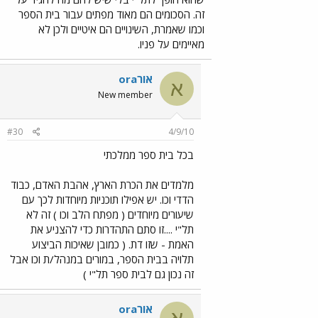
זה. הסכומים הם מאוד מפתים עבור בית הספר
וכמו שאמרת, השינויים הם איטיים ולכן לא
מאיימים על פניו.
אורora
א
New member
#30
4/9/10
בכל בית ספר ממלכתי
מלמדים את הכרת הארץ, אהבת האדם, כבוד
הדדי וכו. יש אפילו תוכניות מיוחדות לכך עם
שיעורים מיוחדים ( מפתח הלב וכו ) זה לא
תל"י ....זו סתם התהדרות כדי להצניע את
האמת - שזו דת. ( כמובן שאיכות הביצוע
תלויה בבית הספר, במורים במנהל/ת וכו אבל
זה נכון גם לבית ספר תל"י )
אורora