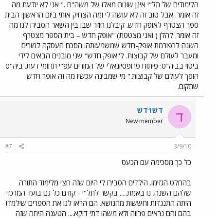
הלימודים של תל"י אינן שונות מאלו של משה"ח ." אני לא יודעת מה
זה אומר. אבל טוב זה לא עושה לי ומה הצחיק אותי ביום הראשון: הבית
ספר הצטרף לאופק חדש. קיבלנו חוזר שבו בין השאר הסבירו לנו מה
זה אומר. להלן ( ואני מצטטת) "אופק חדש – בית הספר מצטרף
השנה לרפורמת אופק-חדש שמשמעותה: הסכם העסקה למורים
ומעבר לעולם של קבוצות. ל"אופק חדש" שני מובנים הבאים לידי
ביטוי בביה"ס: פיתוח פרופסיונאלי של המורים עפ"י תחומי דעת. ביה"ס
הופך לעולם של קבוצות." מי שמבינה עכשיו מה זה אופר חדש
שתקום.
דש1דש
ד
New member
#7
3/9/10
כל כך מסכימה עם הכעס
בהחלט הגזימו. הילדים הסבירו לי היום שזה חצי מלימוד התורה
שלהם השנה. נו באמת..... בקשר לתל"י - קודם כל גם בועד המרכזי
היתה התנגדות וחששות מהנושא. הם הראו לנו את הספרים שילמדו
בהם והם נראים פרווה ולא משהו דתי דוקא.... הטענה היתה שזה