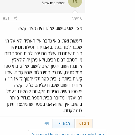
א
New member
#31
4/9/10
מצד שני בישוב שלנו יהיה מאוד קשה
לעשות זאת. בואי נדבר על העתיד ולא על מי
שכבר לכוד בפנים. אם יהיו תפילות וכו יהיו
הורים שיתנגדו שילדיהם ילכו לבית הספר הזה.
מן הסתם רבים רבים, ולא ניתן יהיה לאלץ
אותם. הישוב יהפוך שוב לישוב של 2 בתי ספר
ממלכתיים, עם כל המיגבלות שהיו קודם. שהיו
קשות ביותר. ( ובית ספר תלי יהפוך ל"איזורי" )
אזורי הרישום שעבדו עליהם כל כך קשה
ימוססו באויר. הכיתות הקטנות שהשיגו בעמל
רב יעלמו ומדובר בבית הספר בגדול ביותר
בישוב. איך שהוא אני בספק שהמועצה תיתן
לזה לקרות.
Last
1 of 2
הבא
You must log in or register to reply here.