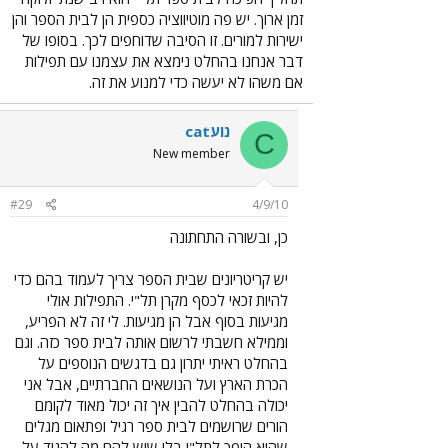
זמן ארוך. יש פה מוטיווציה כספית הן לבית הספר והן
ישירות למורים. זו הסיבה שדוחפים לכך. בסופו של
דבר אנחנו בהחלט נימצא את עצמנו עם תפילות
אם משהו לא יעשה כדי למנוע את זה.
catנוע
C
New member
#29
4/9/10
כן, ובשורה התחתונה
יש קריטריונים שבית הספר צריך לעמוד בהם כדי
להיות זכאי לכסף מקרן תל"י. התפילות אולי
מגיעות בסוף אבל הן מגיעות. לי זה לא הפריע,
וממילא חשבתי לרשום אותה לבית ספר כזה. וגם
בהחלט ראיתי יתרון גם בדגשים הנוספים על
הכרת הארץ ועל הנושאים החברתיים, אבל אני
יכולה בהחלט להבין איך זה יכול מאוד לקומם
הורים שרושמים לבית ספר רגיל ופתאום מגלים
שהוא הופך לתל"י בלי שיש להם מה להגיד על