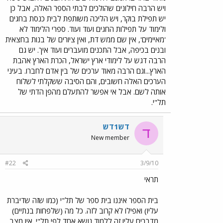
ויש הרבה חילונים שהולכים לבתי הספר האלה, אבל כן
יש תפילת בוקר, ויש הליכה משותפת לבית כנסת בחגים
ולימוד על תפילות החגים ועוד ועוד. ספרי הלימוד לא
'מאיימים', אין שם ממש דת, ואין ציורים של בנות בחצאית
ובנים בכיפה, אבל התכנים מועברים ועוד איך. יש גם
הרבה דגש על לימודי ארץ ישראל, הכרת הארץ אהבת
הארץ...וגם הרבה מאוד ערכים של בין אדם לחברו. בעיני
הערכים האלה חשובים, והם הסיבה ששקלתי לשלוח
אותה לשם. אבל אי אפשר להתעלם מהפן הדתי של
תל"י.
דש1דש
ד
New member
#22
3/9/10
תראי
בית הספר איננו בית ספר של תל"י (כמו שזה שדיברת
עליו) ואפילו לא קרוב לזה. כל מה (שלפחות בנתיים)
מדברים עליו זה ללמוד נושא אחד לפי תל"י. אין מצב