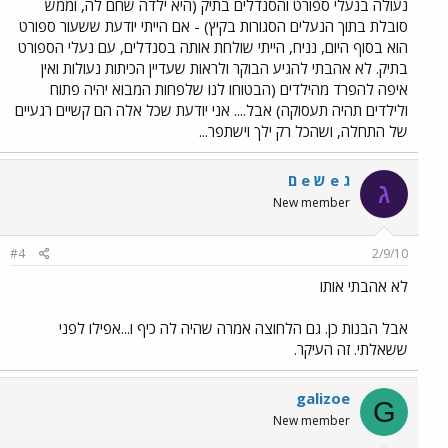
נעולה בנעלי ספורט והסנדלים בתיק (היא ילדה שחם לה, וממש
סובלת בתוך הנעלים הסגורות בקיץ) - אם הייתי יודעת ששעור ספורט
הוא בסוף היום, נניח, הייתי שולחת אותה בסנדלים, עם נעלי הספורט
בתיק. לא אהבתי להגיע הבוקר ולראות שעדיין הכיתות נעולות ואין
איפה להפרד מהילדים (הבטוחו לנו שלפחות המבוא יהיה פתוח
ולילדים תהיה תעסוקה) אבל.... אני יודעת שכל אלה הם קשיים רגעיים
של התחלה, ושהכל רק ילך וישתפר...
ג e ש e ם
ג
New member
#4
2/9/10
לא אהבתי אותו
אבל הבנות כן. גם הלחוצה אמרה שהיה לה כיף ו...אפילו לפני
ששאלתי. זה העיקר.
galizoe
G
New member