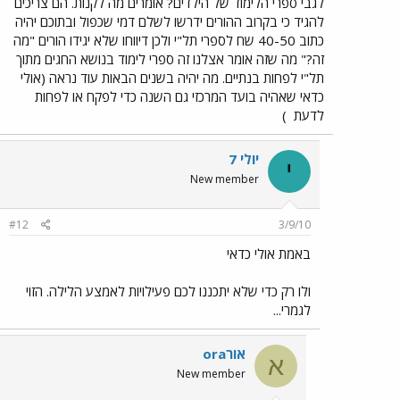
לגבי ספרי הלימוד של הילדים? אומרים מה לקנות. הם צריכים
להגיד כי בקרוב ההורים ידרשו לשלם דמי שכפול ובתוכם יהיה
כתוב 40-50 שח לספרי תל"י ולכן דיווחו שלא יגידו הורים "מה
זה?" מה שזה אומר אצלנו זה ספרי לימוד בנושא החגים מתוך
תל"י לפחות בנתיים. מה יהיה בשנים הבאות עוד נראה (אולי
כדאי שאהיה בועד המרכזי גם השנה כדי לפקח או לפחות
לדעת
)
יולי 7
י
New member
#12
3/9/10
באמת אולי כדאי
ולו רק כדי שלא יתכננו לכם פעילויות לאמצע הלילה. הזוי
לגמרי...
אורora
א
New member