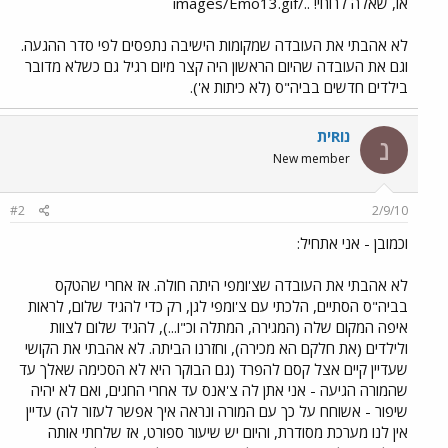
או, שאלה לרוחי! ../images/Emo13.gif
לא אהבתי את העובדה שמקומות הישיבה נתפסים לפי סדר ההגעה.
וגם את העובדה שהיום הראשון היה קצר מיום רגיל גם כשלא מדובר
בילדים חדשים בביה"ס (לא כיתות א').
נוRית
נ
New member
#2
2/9/10
וכמובן - אני אתחיל:
לא אהבתי את העובדה שצ'ומפי היתה חולה. אז אחרי שהטקס
בביה"ס הסתיים, הלכתי עם צ'ומפי לגן, רק כדי להגיד שלום, לראות
איפה המקום שלה (המגירה, המתלה וכ"ו...), להגיד שלום לצוות
ולילדים (את חלקם הא מכירה), וחזרנו הביתה. לא אהבתי את הקושי
שעדיין קיים אצל קסם להפרד (גם הבוקר היא לא הסכימה שאלך עד
שהמורה הגיעה - אני אתן לה צ'אנס עד אחרי החגים, ואם לא יהיה
שיפור - אשוחח על כך עם המורה ונראה איך אפשר לעזור לה) עדיין
אין לנו מערכת מסודרת, והיום יש שיעור ספורט, אז שלחתי אותה