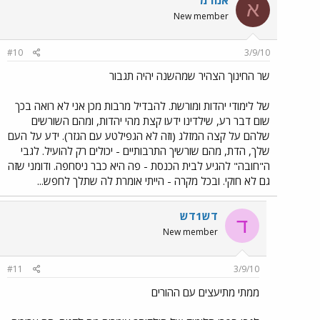
א
New member
#10
3/9/10
שר החינוך הצהיר שמהשנה יהיה תגבור
של לימודי יהדות ומורשת. להבדיל מרבות מכן אני לא רואה בכך
שום דבר רע, שילדינו ידעו קצת מהי יהדות, ומהם השורשים
שלהם על קצה המזלג (וזה לא הגפילטע עם הגזר). ידע על העם
שלך, הדת, מהם שורשיך התרבותיים - יכולים רק להועיל. לגבי
ה"חובה" להגיע לבית הכנסת - פה היא כבר ניסחפה. ודומני שזה
גם לא חוקי. ובכל מקרה - הייתי אומרת לה שתלך לחפש...
דש1דש
ד
New member
#11
3/9/10
ממתי מתיעצים עם ההורים