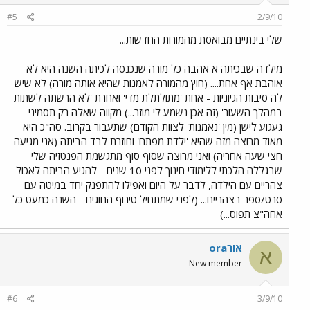
#5
2/9/10
שלי בינתיים מבואסת מהמורות החדשות...
מילדה שבכיתה א אהבה כל מורה שנכנסה לכיתה השנה היא לא
אוהבת אף אחת.... (חוץ מהמורה לאמנות שהיא אותה מורה) לא שיש
לה סיבות הגיוניות - אחת 'מתולתלת מדי' ואחרת 'לא הרשתה לשתות
במהלך השעור' (זה אכן נשמע לי מוזר...) מקווה שאלה רק תסמיני
געגוע לישן (מין 'נאמנות' לצוות הקודם) שתעבור בקרוב. סה"כ היא
מאוד מרוצה מזה שהיא 'ילדת מפתח' וחוזרת לבד הביתה (אני מגיעה
חצי שעה אחריה) ואני מרוצה שסוף סוף מתגשמת הפנטזיה שלי
שבגללה הלכתי ללימודי חינוך לפני 10 שנים - להגיע הביתה לאכול
צהריים עם הילדה, לדבר על היום ואפילו להתפנק יחד במיטה עם
סרט/ספר בצהריים... (לפני שמתחיל טירוף החוגים - השנה כמעט כל
אחה"צ תפוס...)
אורora
א
New member
#6
3/9/10