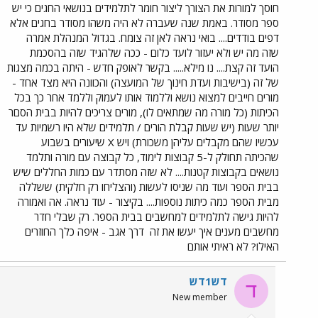
חוסך למורות את הצורך ליצור חומר לתלמידים בנושאי החגים כי יש
ספר מסודר. באמת שנה שעברה לא היה משהו מסודר בחגים אלא
דפים בודדים.... בואי נראה לאן זה צומח. בגדול המנהלת אמרה
שזה מה יש ולא יעזור לועד כלום - ככה שלהגיד שזה בהסכמת
הועד זה קצת.... נו מילא..... בקשר לאופק חדש - היתה בכמה מצגות
של זה (בישיבות ועדת חינוך של המועצה) והכוונה היא מצד אחד -
מורים חייבים למצוא נושא וללמוד אותו לעמוק וללמד אחר כך בכל
הכיתות (כל מורה מה שמתאים לו), מורים צריכים להיות בבית הסםר
יותר שעות (יש שעות קבלת הורים / תלמידים שלא היו רשמיות עד
עכשיו שהם מקבלים עליהן משכורת) ויש X שיעורים בשבוע
שהכיתה תחולק ל-5 קבוצות לימוד, כל קבוצה עם מורה ותלמד
נושאים בקבוצות קטנות.... לא שזה מסתדר עם כמות החללים שיש
בבית הספר ועוד מה שניסו לעשות (והצליחו רק חלקית) ששללה
מבית הספר כמה כיתות נוספות.... בקיצור - עוד נראה. אה ואמורה
להיות גישה לתלמידים למחשבים בבית הספר. רק שבלי חדר
מחשבים מענים איך יעשו את זה
דרך אגב - איפה כלך החוזרים
האילו? לא ראיתי אותם
דש1דש
ד
New member