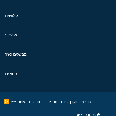
טלוויזיה
סלולארי
מבשלים כשר
חתולים
צור קשר
תקנון הפורום
מדיניות פרטיות
עזרה
עמוד ראשי
עברית (he_IL)