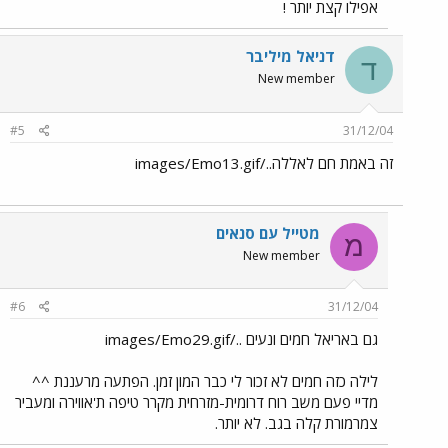
אפילו קצת יותר !
דניאל מיליבר
ד
New member
#5
31/12/04
זה באמת חם לאללה../images/Emo13.gif
מטייל עם סנאים
מ
New member
#6
31/12/04
גם באריאל חמים ונעים ../images/Emo29.gif
לילה כזה חמים לא זכור לי כבר המון זמן. הפתעה מרעננת ^^
מדיי פעם משב רוח דרומית-מזרחית מקרר טיפה ת'אווירה ומעביר
צמרמורת קלה בגב. לא יותר.