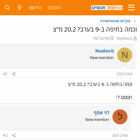
התחבר
הירשם
אקלים ואטמוספירה
וכמה בחיפה ב-9 בערב? 20.2 מ"צ
פ
פ
30/12/04
NadavG
ו
ו
ת
ר
NadavG
N
ח
ס
New member
ה
ם
נ
ב
ו
ת
#1
30/12/04
ש
א
א
ר
וכמה בחיפה ב-9 בערב? 20.2 מ"צ
י
ך
חםםם לי
לוי אסף
ל
New member
#2
30/12/04