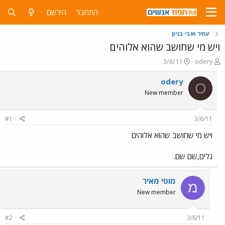
התחבר
הירשם
עמיר ואבי בניון
ויש מי שחושב שהוא אלוהים
פ
פ
3/6/11
odery
ו
ו
ת
ר
odery
O
ח
ס
New member
ה
ם
נ
ב
ו
ת
#1
3/6/11
ש
א
א
ר
ויש מי שחושב שהוא אלוהים
י
ך
גלים,שם שם.
מוטי מאיר
מ
New member
#2
3/6/11