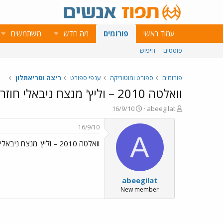
עמוד ראשי
פורומים
מה חדש
משתמשים
פוסטים
חיפוש
פורומים
ספורט ומוטוריקה
ענפי ספורט
ריצה וטריאתלון
וואלטה 2010 – וליץ' מנצח ניבאלי חוזר לאדום
פ
פ
16/9/10
abeegilat
ו
ו
ת
ר
16/9/10
ח
ס
A
וואלטה 2010 – וליץ' מנצח ניבאלי חוזר לאדום
ה
ם
נ
ב
ו
ת
ש
א
abeegilat
א
ר
י
New member
ך