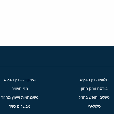
י
שור
הלוואות רק תבקש
מימון רכב רק תבקש
בורסה ושוק ההון
מזג האוויר
טיולים וחופש בחו"ל
משכנתאות וייעוץ מחזור
סלולארי
מבשלים כשר