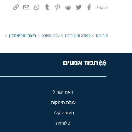
פייסבוק
Twitter
Reddit
Pinterest
Tumblr
WhatsApp
דואר אלקטרונ
הוסף קי
Share:
פורומים
ספורט ומוטוריקה
ענפי ספורט
ריצה וטריאתלון
האח הגדול
עגלת תינוקות
תעופה קלה
טלוויזיה