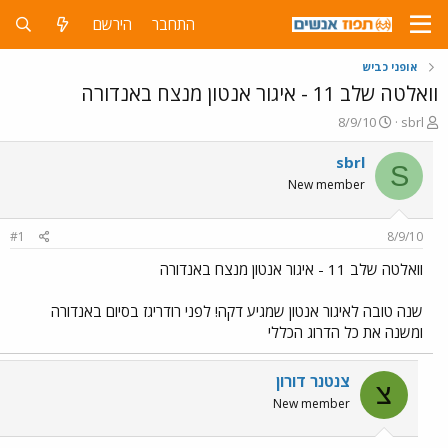
התחבר
הירשם
אופני כביש
וואלטה שלב 11 - איגור אנטון מנצח באנדורה
פ
פ
8/9/10
sbrl
ו
ו
ת
ר
sbrl
S
ח
ס
New member
ה
ם
נ
ב
ו
ת
#1
8/9/10
ש
א
א
ר
וואלטה שלב 11 - איגור אנטון מנצח באנדורה
י
ך
שנה טובה לאיגור אנטון שמגיע דקה! לפני רודריגז בסיום באנדורה
ומשנה את כל הדרוג הכללי
צנטנר דורון
צ
New member