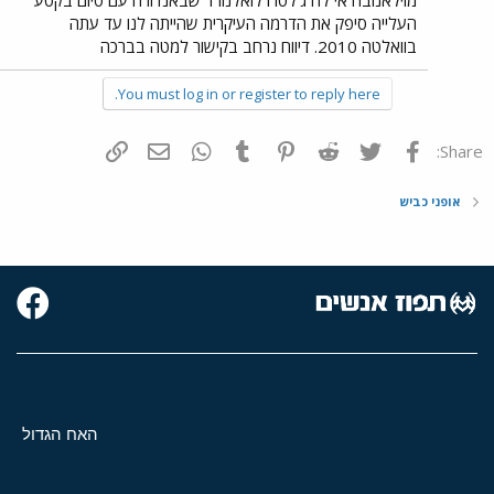
מוילאנובה אי לה ג'לטרו לואלנורד שבאנדורה עם סיום בקטע
העלייה סיפק את הדרמה העיקרית שהייתה לנו עד עתה
בוואלטה 2010. דיווח נרחב בקישור למטה בברכה
You must log in or register to reply here.
פייסבוק
Twitter
Reddit
Pinterest
Tumblr
WhatsApp
דואר אלקטרוני
הוסף קישור
Share:
אופני כביש
האח הגדול