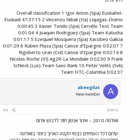
Overall classification 1 Igor Anton (Spa) Euskaltel-
Euskadi 47:37:15 2 Vincenzo Nibali (Ita) Liquigas-Doimo
0:00:45 3 Xavier Tondo (Spa) Cervélo Test Team
0:01:04 4 Joaquin Rodriguez (Spa) Team Katusha
0:01:17 5 Ezequiel Mosquera (Spa) Xacobeo Galicia
0:01:29 6 Ruben Plaza (Spa) Caisse d’Epargne 0:02:07 7
Rigoberto Uran (Col) Caisse d’Epargne 0:02:14 8
Nicolas Roche (Irl) Ag2R-La Mondiale 0:02:30 9 Frank
Schleck (Lux) Team Saxo Bank 10 Peter Velits (Svk)
Team HTC-Columbia 0:02:37
abeegilat
A
New member
#4
9/9/10
וואלטה 2010 – איגור אנטון חוזר ללבוש אדום
שלום לכל העמיתים כצפוי הקטע הארוך ביותר בוואלטה