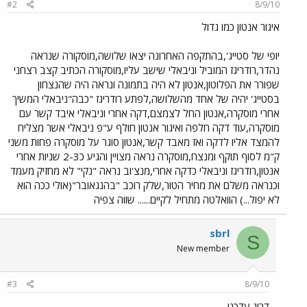
#2
8/9/10
איגור אנטון כמו גדול
יופי של סטייג',בהתקפה האחרונה יצאו שלושה,מוסקורה שנראה
נהדר,רודריגז המוביל וניבאלי שישב עליו,מוסקורה הכתיב קצב רצחני
שפורר את הפלוטון,אנטון לא היה בתמונה ונראה היה שהנצחון
בסטייג' יהיה של אחד מהשלושה,לפתע רודריגז "כבה"ניבאלי המשיך
אחרי מוסקרה,אנטון החל לצמצם,דקה אחרי וניבאלי איבד קשר עם
מוסקרה,עוד דקה חלפה ואיגור אנטון חולף ע"פ ניבאלי אשר מצליח
להמצד אליו לדקה ואז מאבד קשר,אנטון סוגר על מוסקרה פחות משני
ק"מ לסוף תוקף ומנצח,מוסקרה נראה מצויין והגיע כ2-3 שניות אחרי
אנטון,רודריגז וניבאלי כדקה אחרי,מנצ'וב נראה "נקי" לא מחזיק מעמד
וכנראה משלם את מחיר הטור,שלק רוכב "בהנגאובר"(אולי ככה הוא
לא יפול...) הוואלטה מתחיל לקיים...... שווה צפיה
sbrl
S
New member
#3
8/9/10
דרוג עדכני