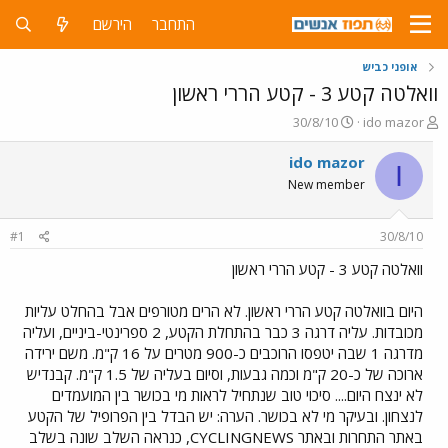
התחבר
הירשם
אופני כביש
וואלטה קטע 3 - קטע הררי ראשון
פ
פ
30/8/10
ido mazor
ו
ו
ת
ר
ido mazor
I
ח
ס
New member
ה
ם
נ
ב
ו
ת
#1
30/8/10
ש
א
א
ר
וואלטה קטע 3 - קטע הררי ראשון
י
ך
היום בוואלטה קטע הררי ראשון. לא הרים מטורפים אבל בהחלט עליות
מכובדות. עליה דרגה 3 כבר בהתחלת הקטע, 2 ספרינטי-ביניים, ועליה
מדרגה 1 שבה יטפסו הרוכבים כ-900 מטרים על 16 ק"מ. משם ירידה
ארוכה של כ-20 ק"מ וכמה גבעות, וסיום בעליה של 1.5 ק"מ. קבנדיש
לא ינצח היום.... סיכוי טוב שנתחיל לראות מי בכושר בין המועמדים
לנצחון. ובעיקר מי לא בכושר. הערה: יש הבדל בין הפרופיל של הקטע
באתר התחרות ובאתר CYCLINGNEWS, כנראה השלב שונה בשלב