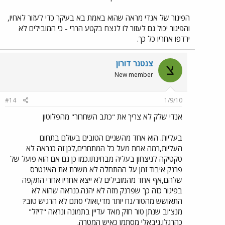
הפיגור של אנדי מראה שהוא באמת בא בעיקר כדי לעזור לאחיו,
והפיגור יכול גם לעזור לו לנצח בקטע הררי - כי המובילים לא
ירדפו אחריו כל כך.
צנטנר דורון
צ
New member
#14
1/9/10
אנדי שלק לא צריך את "כתב השחרור" מהפלוטון
בעליות. הוא אחד מהשניים הטובים בעולם בתחום
העליות,רמה אחת מעל כל המתחרים,לכן זה כנראה לא
טקטיקה לניצחון בעליה מבחינתו.כמו כן גם אם הוא פועל של
פרנק איבוד זמן על ההתחלה לא משרת את האינטרס
שלהם,אף אחד מהמובילים לא ייצא אחריו אחרי התקפה
בפיגור כזה כך שפרנק מזה לא יהנה.כנראה שהוא לא
התאושש מהטור/נח יותר מדי,ואולי סתם לא הרגיש טוב?
מנצ'וב שנתן טור חזק מאד עדיין בתמונה ונראה "דיזל"
כהרגלו,ניבאלי מסתמן כאיש המטרה.