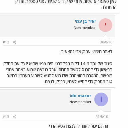
לאון סאנצ'ז 6 שניות אחרי שלק ו- 5 שניות לפני ססטרה. וזו רק
ההתחלה.
יאיר בן עמי
י
New member
#12
30/8/10
לאחר חיפוש עמוק אדי נמצא ב-
פיגור של יותר מ 14 דקות מגילברט. היה צפוי שהוא ינצל את החלק
הראשון כדי להכנס לכושר תחרותי אבל כנראה שהוא באמת אחרי
חופשה. המטרה המוצהרת שלו היא להגיע לשבוע האחרון בכושר
טוב מספיק כדי לסייע לאחיו, פרנק, לנצח.
ido mazor
I
New member
#13
31/8/10
וזה גם יכול לעזור לו לנצח קטע הררי