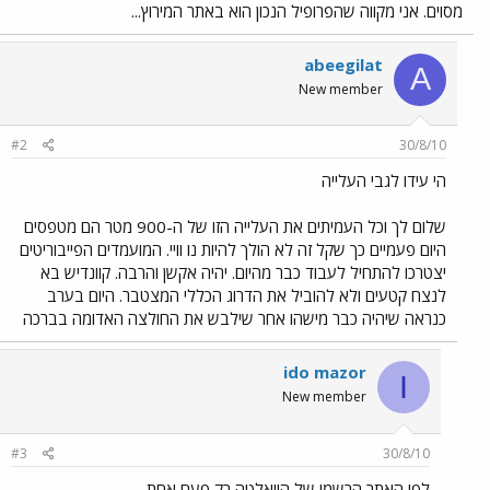
מסוים. אני מקווה שהפרופיל הנכון הוא באתר המירוץ...
abeegilat
A
New member
#2
30/8/10
הי עידו לגבי העלייה
שלום לך וכל העמיתים את העלייה הזו של ה-900 מטר הם מטפסים
היום פעמיים כך שקל זה לא הולך להיות נו וויי. המועמדים הפייבוריטים
יצטרכו להתחיל לעבוד כבר מהיום. יהיה אקשן והרבה. קוונדיש בא
לנצח קטעים ולא להוביל את הדרוג הכללי המצטבר. היום בערב
כנראה שיהיה כבר מישהו אחר שילבש את החולצה האדומה בברכה
ido mazor
I
New member
#3
30/8/10
לפי האתר הרשמי של הוואלטה רק פעם אחת