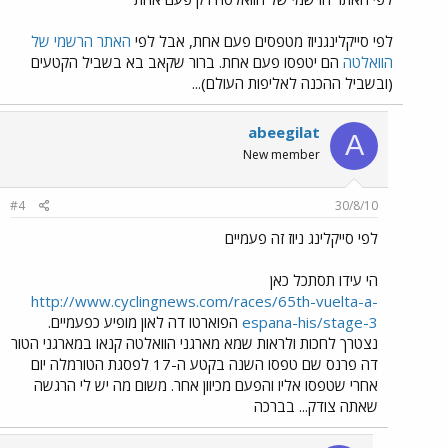
לפי סייקלינגניוז מטפסים פעם אחת, אבל לפי
האתר הרשמי של
הוואלטה
הם יטפסו פעם אחת. ברור שקאב בא בשביל הקטעים
(ובשביל ההכנה לאליפות העולם)...
abeegilat
A
New member
#4
30/8/10
לפי סייקלינג ניוז זה פעמיים
הי עידו תסתכל כאן
http://www.cyclingnews.com/races/65th-vuelta-a-
espana-his/stage-3
הפוארטו דה לאון מופיע כפעמיים.
נצטרך לחכות ולראות שמא מארגני הוואלטה קנאו במארגני הטור
דה פרנס שם טפסו השנה בקטע ה-17 לפסגת הטורמלה יום
אחרי שטפסו אליו והפעם מכיוון אחר. משום מה יש לי הרגשה
שאתה צודק... בברכה