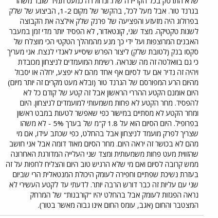
שלא התרסק בכל הקריירה שלו. ונדוולדה כמעט תמיד שובר משהו
בגרנד טור. אבל מעל לכל, בהקשר של מקום 1-2, הביצוע של שלק
בפרולוג היה מזעזע והפציעה של פרנק שלק אילצה את הקבוצה
לשנות טקטיקה. מצד שני, קונטאדור, לא הפסיד יותר מדי זמן במעבר
האבנים המרוצפות ועל ידי כך מנע מהמהלך הטקטי הכי מוצלח של
סקסו בנק (לטובת שלק) ליצור הפרש שיסייע לאנדי לנצח. אני מעריך
כי גם בוואלטה זה מה שנראה. רשימת המועמדים לניצחון מכובדת
ויהיה זה נדיר אם עד לסיום אף אחד מהם לא יפצע, יחלה או יסבול
מהיום הרע המפורסם של הגרנד טור (ובלא מעט מקרים זה יותר מיום)
היום אומנם הקטע ההררי הראשון אבל זה קטע של קודם כל לא
להפסיד. מחר הקטע לא פחות משמעותי למועמדים לניצחון. היום
ומחר הקטע לא מסתיים במישור כפי שאפשר לטעות במבט ראשון
בפרופיל. היום הסיום הוא על 1.8 ק"מ של בערך 5% - לא משהו
שצריך לפרק מועמד לניצחון אבל בהחלט, כפי שכתב עידו, אם מי
מהם לא בכושר זה יראה היום. מחר הסיום מאוד דומה אבל אני חושב
שהזווית מעט פחות משמעותית ומצד שני העלייה המדורגת האחרונה
ממש קרובה לסיום ואם מי שלא הרגיש טוב היום והצליח לחפות על זה
בעזרת נשיכת שפתיים וחפירה לעומק היכולת המנטאלית הרי שביום
שני עם עליות זה כבר דורש הרבה יותר. לדעתי עד לקטע העשירי לא
נראה הפגזות לעומק אבל בהחלט יהיו "קורבנות" של המרחק
המצטבר והחום (אגב, עומס החום אינו גבוה מאשר בטור).