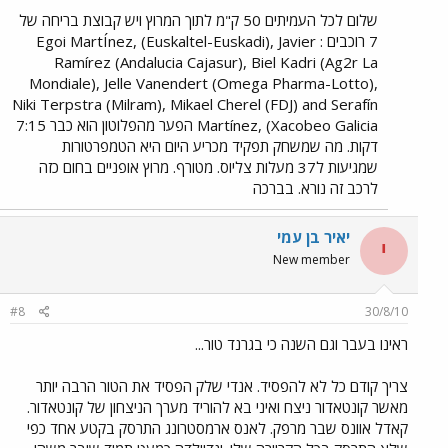
שלום לכל העמיתים 50 ק"מ לתוך המרוץ ויש קבוצת בריחה של
7 רוכבים : Egoi MartÍnez, (Euskaltel-Euskadi), Javier
Ramírez (Andalucia Cajasur), Biel Kadri (Ag2r La
Mondiale), Jelle Vanendert (Omega Pharma-Lotto),
Niki Terpstra (Milram), Mikael Cherel (FDJ) and Serafín
Martínez, (Xacobeo Galicia הפער מהפלוטון הוא כבר 7:15
דקות. מה שמשחק תפקיד מכריע היום היא הטמפרטורות
שמגיעות ל37 מעלות צליוס. מטורף. מרוץ אופניים בחום כזה
לרכב זה נורא. בברכה
יאיר בן עמי
י
New member
#8
30/8/10
ראינו בעבר וגם השנה כי בגרנד טור...
צריך קודם כל לא להפסיד. אנדי שלק הפסיד את הטור הרבה יותר
מאשר קונטאדור ניצח ואיני בא להוריד מערך הניצחון של קונטאדור.
קאדל אוונס שבר מרפק. לאנס ארמסטרונג התרסק בקטע אחד כפי