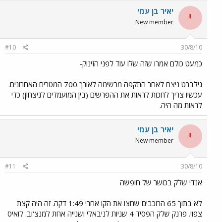
יאיר בן עמי
י
New member
#10
30/8/10
כמעט כולם אמרו שזה שלו עוד לפני הזינוק-
גילברט ניצח לאחר התקפה מרשימה לאורך 700 המטרים האחרונים.
עכשיו צריך לחכות לראות את ההפרשים (בין המועמדים לניצחון) כדי
לראות מה היה.
יאיר בן עמי
י
New member
#11
30/8/10
אנדי שלק בכושר של חופשה
לא בתוך 65 הרוכבים שחצו את הקו אחרי 1:49 דקה. זה היה קצת
צפוי. פרנק שלק הפסיד 4 שניות לניבאלי ושנייה אחת למנצ'וב. לואיס