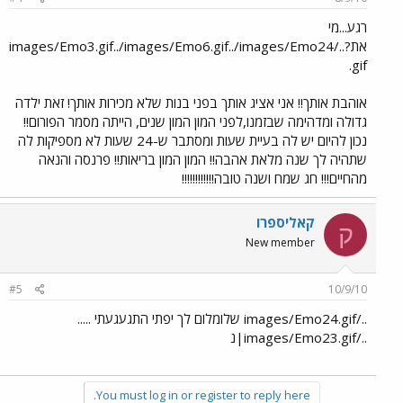
רגע...מי
את?../images/Emo3.gif../images/Emo6.gif../images/Emo24
.gif
אוהבת אותך!! אני אציג אותך בפני בנות שלא מכירות אותך! זאת ילדה
גדולה ומדהימה שבזמנו,לפני המון המון שנים, הייתה מסמר הפורום!!
נכון להיום יש לה בעיית שעות ומסתבר ש-24 שעות לא מספיקות לה
שתהיה לך שנה מלאת אהבה!! המון המון בריאות!! פרנסה והנאה
מהחיים!!! חג שמח ושנה טובה!!!!!!!!!!!!
קאליספרו
ק
New member
#5
10/9/10
../images/Emo24.gif שלומלום לך יפתי התגעגעתי .....
../images/Emo23.gif|נ
You must log in or register to reply here.