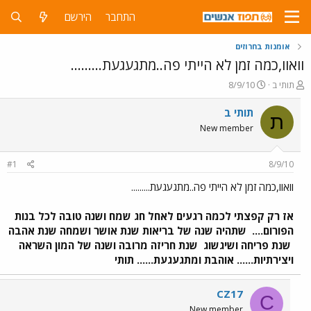
התחבר
הירשם
אומנות בחרוזים
וואוו,כמה זמן לא הייתי פה..מתגעגעת.........
פ
פ
תותי ב
8/9/10
ו
ו
ת
ר
תותי ב
ת
ח
ס
New member
ה
ם
נ
ב
ו
ת
#1
8/9/10
ש
א
א
ר
וואוו,כמה זמן לא הייתי פה..מתגעגעת.........
י
ך
אז רק קפצתי לכמה רגעים לאחל חג שמח ושנה טובה לכל בנות
הפורום....
שתהיה שנה של בריאות שנת אושר ושמחה שנת אהבה
שנת פריחה ושיגשוג
שנת חריזה מרובה ושנה של המון השראה
ויצירתיות...... אוהבת ומתגעגעת...... תותי
CZ17
C
New member