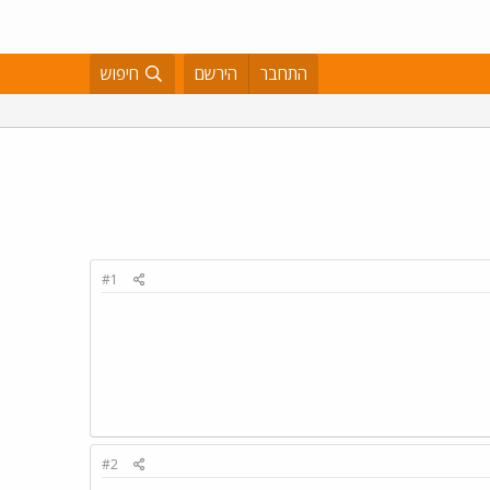
התחבר
הירשם
חיפוש
#1
#2