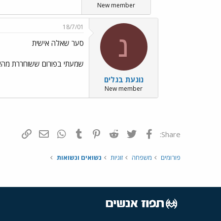
New member
18/7/01
נ
סער שאלה אישית
שמעתי בפורום ששוחררת מהאזיק
נוגעת בגלים
New member
פייסבוק
Twitter
Reddit
Pinterest
Tumblr
WhatsApp
דואר אלקטרונ
הוסף קי
Share:
פורומים
משפחה
זוגיות
נשואים ונשואות