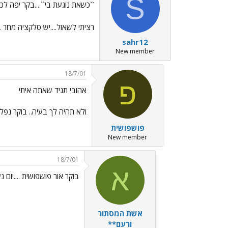
S
``כשאת נוגעת בי``....בקר יפה לכו
רציתי לשאול....יש סלקציה מחר 
sahr12
New member
18/7/01
פ
אהובי תגיד שאתה איתי
ולא תהיה לך בעיה.. בוקר נפלא
פושפושית
New member
18/7/01
א
בוקר אור פושפושית ....יום נ
אשת המסתור
ורעם**