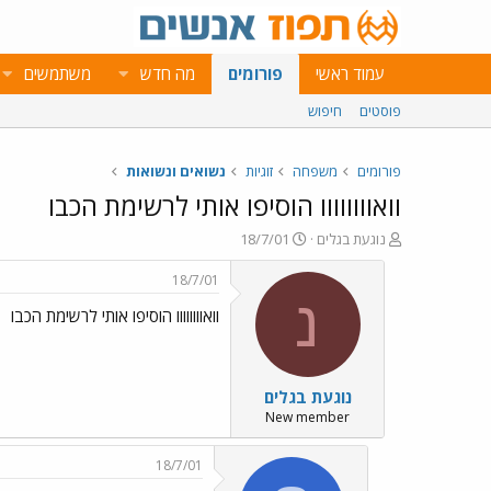
עמוד ראשי
פורומים
מה חדש
משתמשים
פוסטים
חיפוש
פורומים
משפחה
זוגיות
נשואים ונשואות
וואוווווווו הוסיפו אותי לרשימת הכבו
פ
פ
נוגעת בגלים
18/7/01
ו
ו
ת
ר
18/7/01
ח
ס
נ
וואוווווווו הוסיפו אותי לרשימת הכבו
ה
ם
נ
ב
ו
ת
ש
א
נוגעת בגלים
א
ר
י
New member
ך
18/7/01