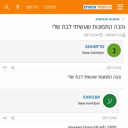
התחבר
הירשם
אומנות שימושית
והנה התמונות שעשיתי לבת שלי
פ
פ
נורית2004
28/12/04
ו
ו
ת
ר
נורית2004
נ
ח
ס
New member
ה
ם
נ
ב
ו
ת
#1
28/12/04
ש
א
א
ר
והנה התמונות שעשיתי לבת שלי
י
ך
עוגהעוגה
ע
New member
#2
28/12/04
מתוק!../images/Emo39.gif